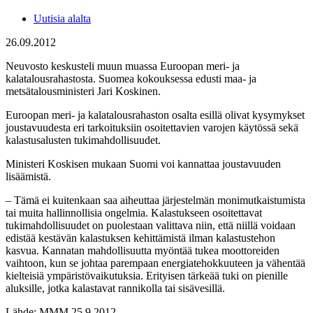
Uutisia alalta
26.09.2012
Neuvosto keskusteli muun muassa Euroopan meri- ja
kalatalousrahastosta. Suomea kokouksessa edusti maa- ja
metsätalousministeri Jari Koskinen.
Euroopan meri- ja kalatalousrahaston osalta esillä olivat kysymykset
joustavuudesta eri tarkoituksiin osoitettavien varojen käytössä sekä
kalastusalusten tukimahdollisuudet.
Ministeri Koskisen mukaan Suomi voi kannattaa joustavuuden
lisäämistä.
– Tämä ei kuitenkaan saa aiheuttaa järjestelmän monimutkaistumista
tai muita hallinnollisia ongelmia. Kalastukseen osoitettavat
tukimahdollisuudet on puolestaan valittava niin, että niillä voidaan
edistää kestävän kalastuksen kehittämistä ilman kalastustehon
kasvua. Kannatan mahdollisuutta myöntää tukea moottoreiden
vaihtoon, kun se johtaa parempaan energiatehokkuuteen ja vähentää
kielteisiä ympäristövaikutuksia. Erityisen tärkeää tuki on pienille
aluksille, jotka kalastavat rannikolla tai sisävesillä.
Lähde: MMM 25.9.2012