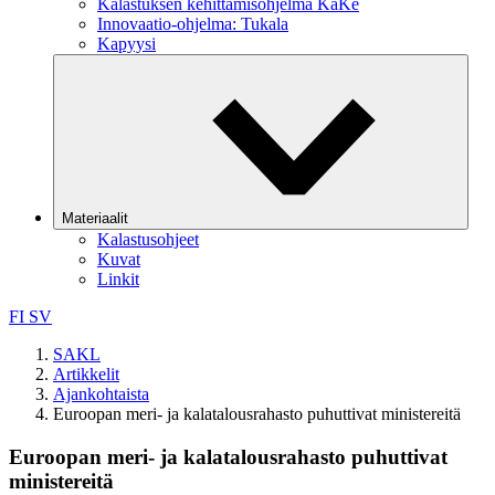
Kalastuksen kehittämisohjelma KaKe
Innovaatio-ohjelma: Tukala
Kapyysi
Materiaalit
Kalastusohjeet
Kuvat
Linkit
FI
SV
SAKL
Artikkelit
Ajankohtaista
Euroopan meri- ja kalatalousrahasto puhuttivat ministereitä
Euroopan meri- ja kalatalousrahasto puhuttivat
ministereitä