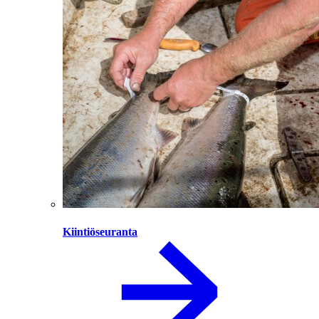
Kiintiöseuranta