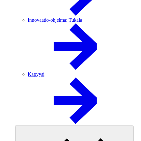
Innovaatio-ohjelma: Tukala
Kapyysi