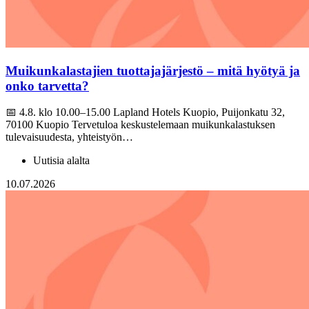
Muikunkalastajien tuottajajärjestö – mitä hyötyä ja
onko tarvetta?
📅 4.8. klo 10.00–15.00 Lapland Hotels Kuopio, Puijonkatu 32,
70100 Kuopio Tervetuloa keskustelemaan muikunkalastuksen
tulevaisuudesta, yhteistyön…
Uutisia alalta
10.07.2026