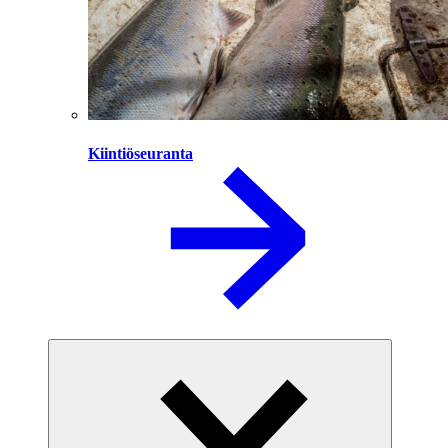
Kiintiöseuranta