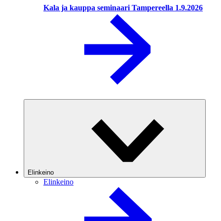
Kala ja kauppa seminaari Tampereella 1.9.2026
Elinkeino
Elinkeino