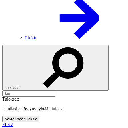
Linkit
Lue lisää
Tulokset:
Haullasi ei löytynyt yhtään tulosta.
Näytä lisää tuloksia
FI
SV