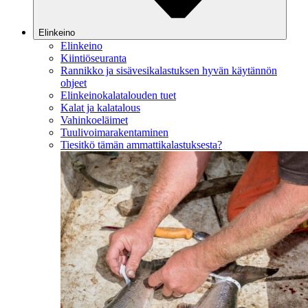
Elinkeino
Elinkeino
Kiintiöseuranta
Rannikko ja sisävesikalastuksen hyvän käytännön
ohjeet
Elinkeinokalatalouden tuet
Kalat ja kalatalous
Vahinkoeläimet
Tuulivoimarakentaminen
Tiesitkö tämän ammattikalastuksesta?