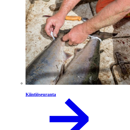
Kiintiöseuranta