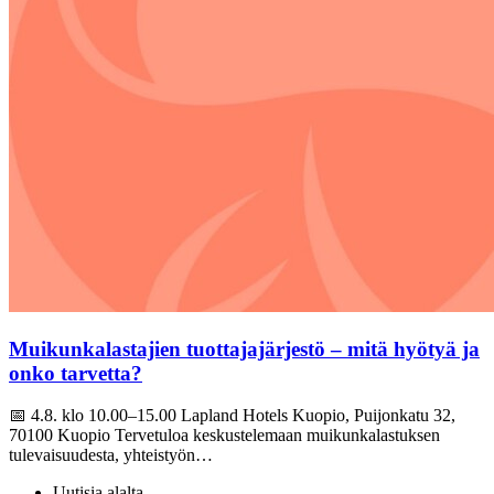
Muikunkalastajien tuottajajärjestö – mitä hyötyä ja
onko tarvetta?
📅 4.8. klo 10.00–15.00 Lapland Hotels Kuopio, Puijonkatu 32,
70100 Kuopio Tervetuloa keskustelemaan muikunkalastuksen
tulevaisuudesta, yhteistyön…
Uutisia alalta