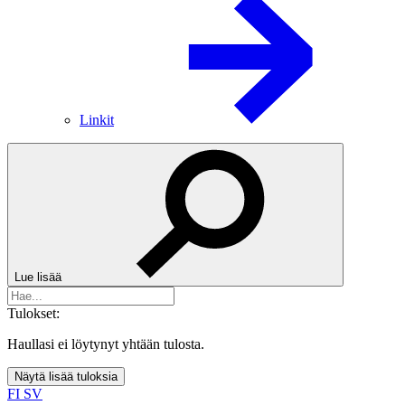
Linkit
Lue lisää
Tulokset:
Haullasi ei löytynyt yhtään tulosta.
Näytä lisää tuloksia
FI
SV