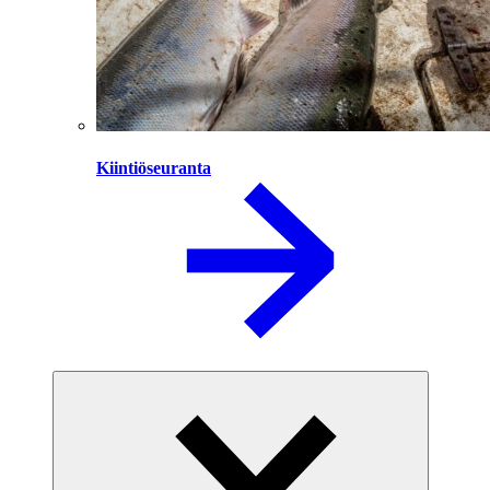
Kiintiöseuranta