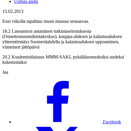
Uutisia alalta
15.02.2013
Ensi viikolla tapahtuu muun muassa seuraavaa.
18.2 Lausunnon antaminen tutkintaselostuksesta
(Onnettomuustutkintakeskus), kauppa-aluksen ja kalastusaluksen
yhteentörmäys Suomenlahdella ja kalastusaluksen uppoaminen,
viimeinen jättöpäivä
20.2 Kuulemistilaisuus MMM-SAKL pykäläluonnoksiksi uudeksi
kalastuslaiksi
Jaa
Facebook