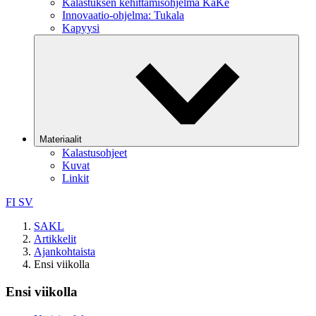
Kalastuksen kehittämisohjelma KaKe
Innovaatio-ohjelma: Tukala
Kapyysi
Materiaalit
Kalastusohjeet
Kuvat
Linkit
FI
SV
SAKL
Artikkelit
Ajankohtaista
Ensi viikolla
Ensi viikolla