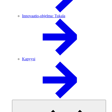
Innovaatio-ohjelma: Tukala
Kapyysi