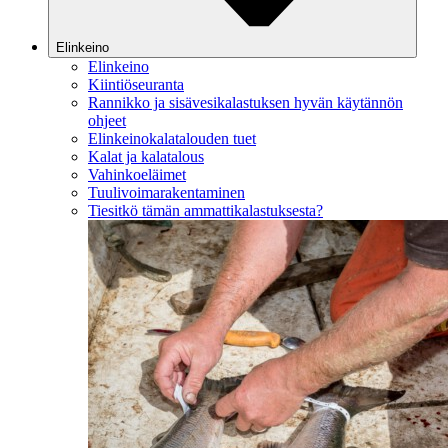
Elinkeino
Elinkeino
Kiintiöseuranta
Rannikko ja sisävesikalastuksen hyvän käytännön
ohjeet
Elinkeinokalatalouden tuet
Kalat ja kalatalous
Vahinkoeläimet
Tuulivoimarakentaminen
Tiesitkö tämän ammattikalastuksesta?