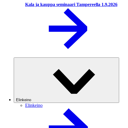
Kala ja kauppa seminaari Tampereella 1.9.2026
Elinkeino
Elinkeino