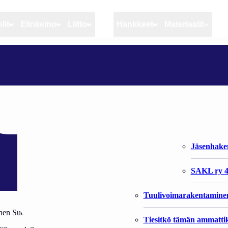
lit
Elinkeino
Liitto
MSC
Hankkeet
Materiaalit
Artikkelit
Elinkeino
Liitto
IKOLLA
Ajankohtaista
Kiintiöseuranta
Organisaat
Blogit
Rannikko ja sisävesikal
Liiton vast
Heikin horisontista
Elinkeinokalatalouden t
Jäsenjärje
Kalat ja kalatalous
Jäsenhak
Vahinkoeläimet
SAKL ry 4
Tuulivoimarakentamine
minen Suomen Riistakeskus-SAKL, Turku (OS ja KJ)
Tiesitkö tämän ammattik