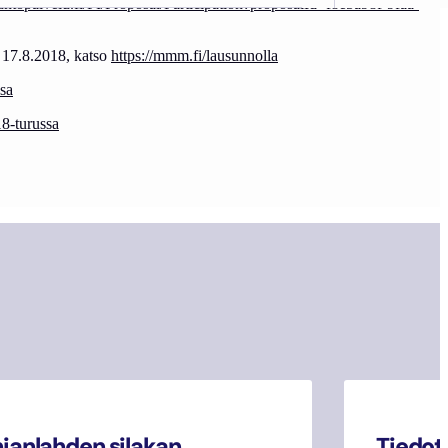
ntopalvelu.fi/FI/Proposal/Participation?proposalId=f8e5a98f-9faa-
n 17.8.2018, katso
https://mmm.fi/lausunnolla
ssa
18-turussa
janlahden silakan
Tiedot