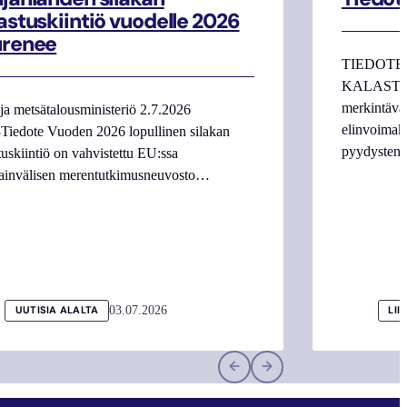
astuskiintiö vuodelle 2026
urenee
TIEDOTE
KALASTAJI
merkintäva
ja metsätalousministeriö 2.7.2026
elinvoimake
Tiedote Vuoden 2026 lopullinen silakan
pyydysten m
tuskiintiö on vahvistettu EU:ssa
ainvälisen merentutkimusneuvosto…
03.07.2026
UUTISIA ALALTA
LII