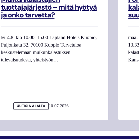
tuottajajärjestö – mitä hyötyä
kal
ja onko tarvetta?
su
📅 4.8. klo 10.00–15.00 Lapland Hotels Kuopio,
maa- 
Puijonkatu 32, 70100 Kuopio Tervetuloa
13.33
keskustelemaan muikunkalastuksen
kalas
tulevaisuudesta, yhteistyön…
Kans
10.07.2026
UUTISIA ALALTA