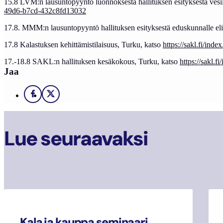
15.8 LVM:n lausuntopyyntö luonnoksesta hallituksen esityksestä vesil
49d6-b7cd-432c8fd13032
17.8. MMM:n lausuntopyyntö hallituksen esityksestä eduskunnalle elin
17.8 Kalastuksen kehittämistilaisuus, Turku, katso
https://sakl.fi/ind
17.-18.8 SAKL:n hallituksen kesäkokous, Turku, katso
https://sakl.f
Jaa
Facebook
X
Lue seuraavaksi
Kala ja kauppa seminaari