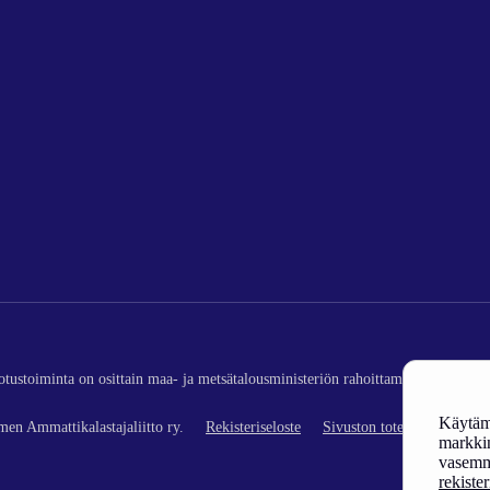
edotustoiminta on osittain maa- ja metsätalousministeriön rahoittamaa (kalatalou
Käytämm
en Ammattikalastajaliitto ry.
Rekisteriseloste
Sivuston toteutus
markkin
vasemm
rekiste