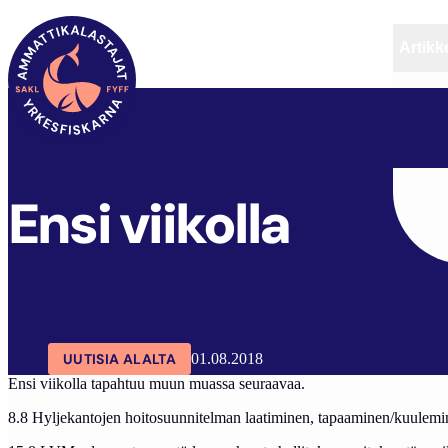
Artikke
SAKL
ARTIKKELIT
AJANKOHTAISTA
ENSI VI
Ensi viikolla
UUTISIA ALALTA
01.08.2018
Ensi viikolla tapahtuu muun muassa seuraavaa.
8.8 Hyljekantojen hoitosuunnitelman laatiminen, tapaaminen/kuule