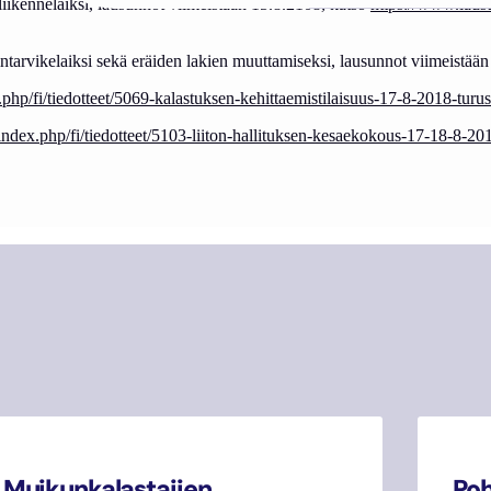
iikennelaiksi, lausunnot viimeistään 15.8.2108, katso
https://www.lausu
tarvikelaiksi sekä eräiden lakien muuttamiseksi, lausunnot viimeistää
ex.php/fi/tiedotteet/5069-kalastuksen-kehittaemistilaisuus-17-8-2018-turu
i/index.php/fi/tiedotteet/5103-liiton-hallituksen-kesaekokous-17-18-8-20
Muikunkalastajien
Poh