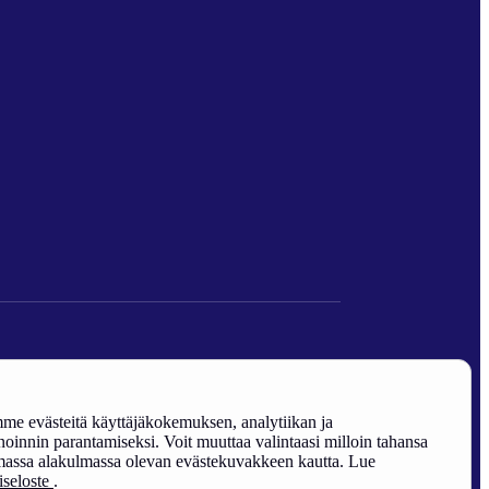
den edistäminen).
e evästeitä käyttäjäkokemuksen, analytiikan ja
oinnin parantamiseksi. Voit muuttaa valintaasi milloin tahansa
assa alakulmassa olevan evästekuvakkeen kautta. Lue
riseloste
.