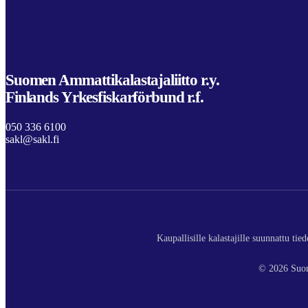
Suomen Ammattikalastajaliitto r.y.
Finlands Yrkesfiskarförbund r.f.
050 336 6100
sakl@sakl.fi
Kaupallisille kalastajille suunnattu ti
© 2026 Suom