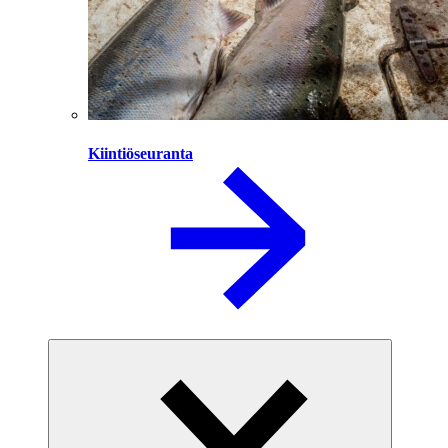
Kiintiöseuranta