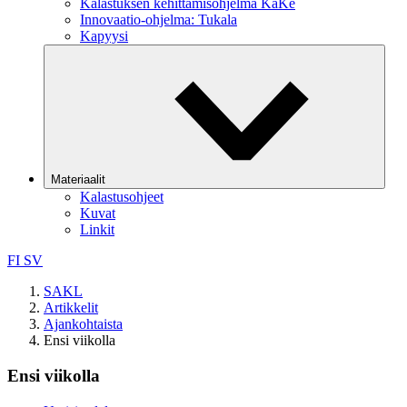
Kalastuksen kehittämisohjelma KaKe
Innovaatio-ohjelma: Tukala
Kapyysi
Materiaalit
Kalastusohjeet
Kuvat
Linkit
FI
SV
SAKL
Artikkelit
Ajankohtaista
Ensi viikolla
Ensi viikolla