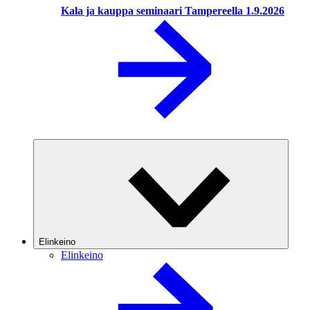
Kala ja kauppa seminaari Tampereella 1.9.2026
Elinkeino
Elinkeino