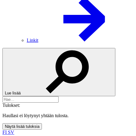
Linkit
Lue lisää
Tulokset:
Haullasi ei löytynyt yhtään tulosta.
Näytä lisää tuloksia
FI
SV