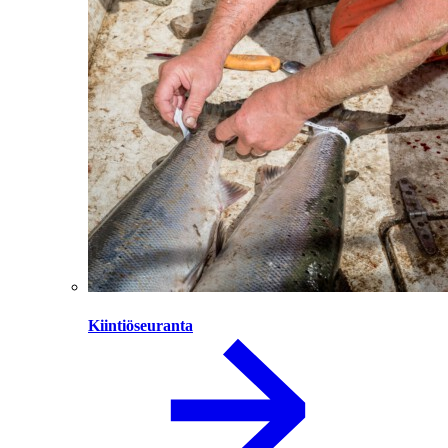
Kiintiöseuranta