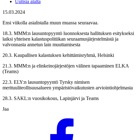
Uutisia alalta
15.03.2024
Ensi viikolla asialistalla muun muassa seuraavaa.
18.3. MMM:n lausuntopyyntö luonnoksesta hallituksen esitykseksi
laiksi yhteisen kalastuspolitiikan seuraamusjärjestelmästä ja
valvonnasta annetun lain muuttamisesta
20.3. Kaupallisen kalastuksen kehittämisryhmä, Helsinki
21.3. MMM:n ja elinkeinojärjestöjen välinen tapaaminen ELKA
(Teams)
22.3. ELY:n lausuntopyyntö Tyrsky nimisen
merituuliteollisuusalueen ympäristövaikutusten arviointiohjelmasta
28.3. SAKL:n vuosikokous, Lapinjärvi ja Teams
Jaa