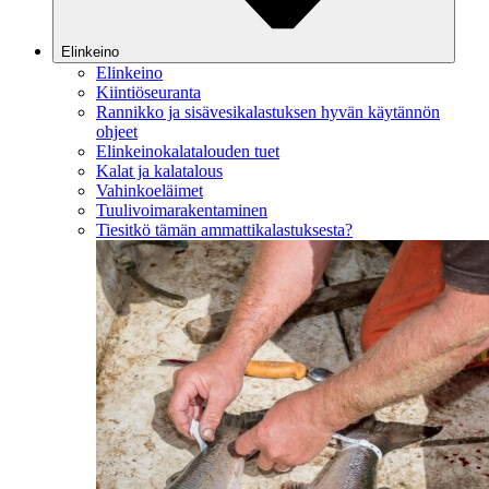
Elinkeino
Elinkeino
Kiintiöseuranta
Rannikko ja sisävesikalastuksen hyvän käytännön
ohjeet
Elinkeinokalatalouden tuet
Kalat ja kalatalous
Vahinkoeläimet
Tuulivoimarakentaminen
Tiesitkö tämän ammattikalastuksesta?