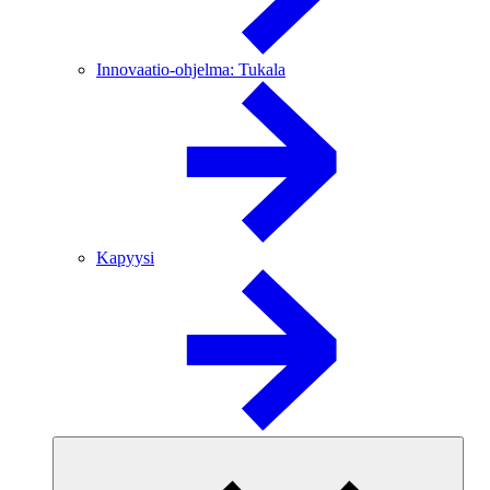
Innovaatio-ohjelma: Tukala
Kapyysi