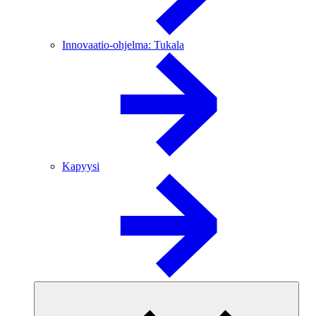
Innovaatio-ohjelma: Tukala
Kapyysi