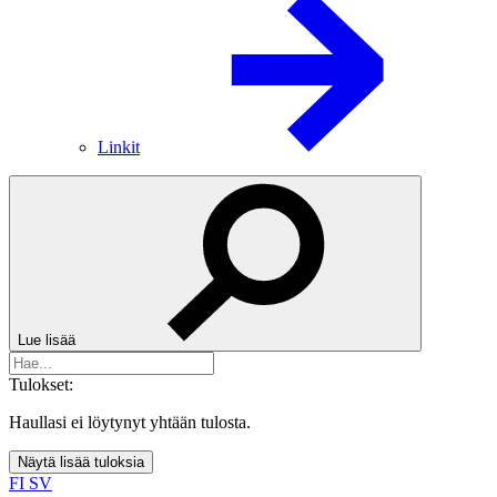
Linkit
Lue lisää
Tulokset:
Haullasi ei löytynyt yhtään tulosta.
Näytä lisää tuloksia
FI
SV