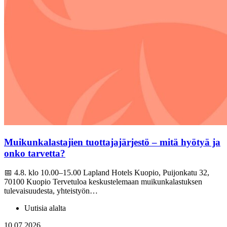
Muikunkalastajien tuottajajärjestö – mitä hyötyä ja
onko tarvetta?
📅 4.8. klo 10.00–15.00 Lapland Hotels Kuopio, Puijonkatu 32,
70100 Kuopio Tervetuloa keskustelemaan muikunkalastuksen
tulevaisuudesta, yhteistyön…
Uutisia alalta
10.07.2026