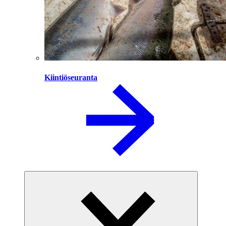
Kiintiöseuranta