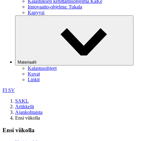
Kalastuksen kehittämisohjelma KaKe
Innovaatio-ohjelma: Tukala
Kapyysi
Materiaalit
Kalastusohjeet
Kuvat
Linkit
FI
SV
SAKL
Artikkelit
Ajankohtaista
Ensi viikolla
Ensi viikolla