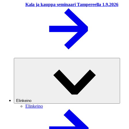
Kala ja kauppa seminaari Tampereella 1.9.2026
Elinkeino
Elinkeino