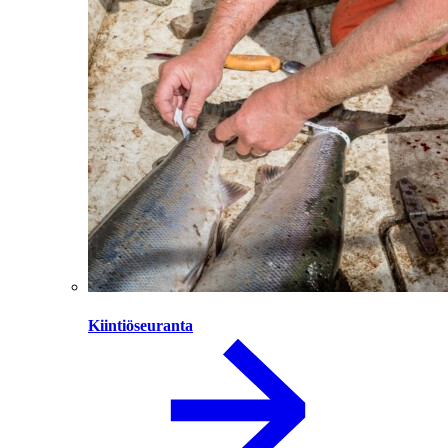
Kiintiöseuranta