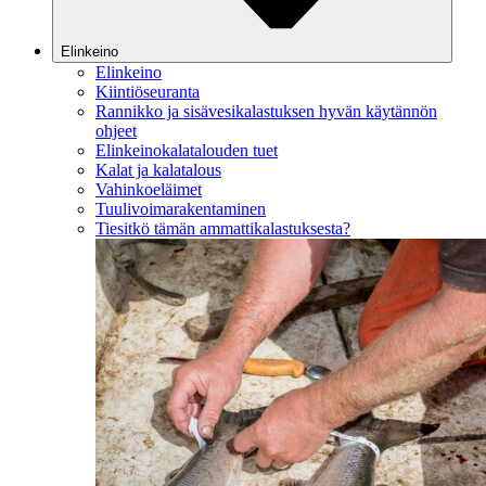
Elinkeino
Elinkeino
Kiintiöseuranta
Rannikko ja sisävesikalastuksen hyvän käytännön
ohjeet
Elinkeinokalatalouden tuet
Kalat ja kalatalous
Vahinkoeläimet
Tuulivoimarakentaminen
Tiesitkö tämän ammattikalastuksesta?