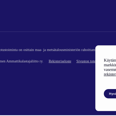
edotustoiminta on osittain maa- ja metsätalousministeriön rahoittamaa (kalatalou
Käytämm
en Ammattikalastajaliitto ry.
Rekisteriseloste
Sivuston toteutus
markkin
vasemm
rekiste
Hyv