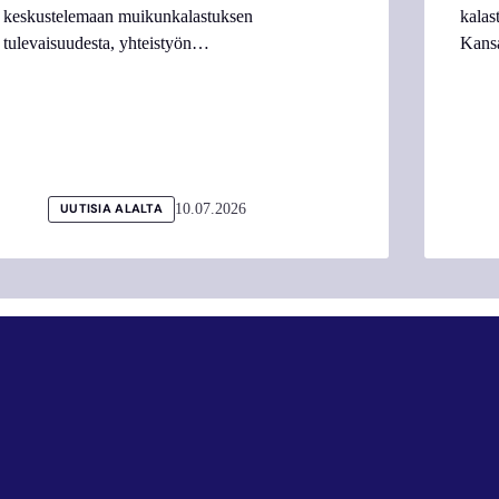
keskustelemaan muikunkalastuksen
kalas
tulevaisuudesta, yhteistyön…
Kans
10.07.2026
UUTISIA ALALTA