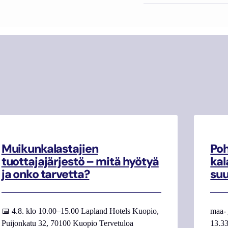
Muikunkalastajien
Poh
tuottajajärjestö – mitä hyötyä
kal
ja onko tarvetta?
su
📅 4.8. klo 10.00–15.00 Lapland Hotels Kuopio,
maa- 
Puijonkatu 32, 70100 Kuopio Tervetuloa
13.33