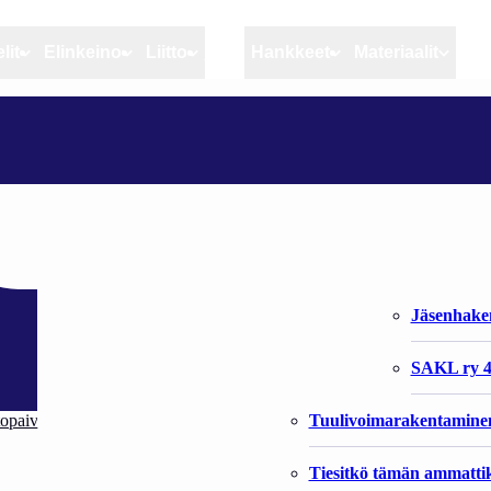
lit
Elinkeino
Liitto
MSC
Hankkeet
Materiaalit
Artikkelit
Elinkeino
Liitto
IKOLLA
Ajankohtaista
Kiintiöseuranta
Organisaat
Blogit
Rannikko ja sisävesikal
Liiton vast
Heikin horisontista
Elinkeinokalatalouden t
Jäsenjärje
Kalat ja kalatalous
Jäsenhak
Vahinkoeläimet
SAKL ry 4
Tuulivoimarakentamine
topaiva/
Tiesitkö tämän ammattik