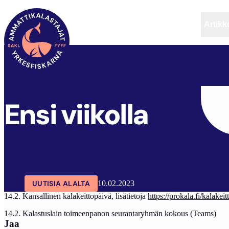
Artikke
SAKL
ARTIKKELIT
AJANKOHTAISTA
ENSI VI
Ensi viikolla
UUTISIA ALALTA
10.02.2023
14.2. Kansallinen kalakeittopäivä, lisätietoja
https://prokala.fi/kalakeit
14.2. Kalastuslain toimeenpanon seurantaryhmän kokous (Teams)
Jaa