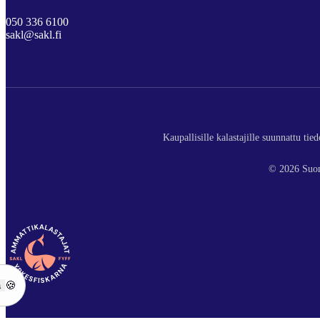
050 336 6100
sakl@sakl.fi
Kaupallisille kalastajille suunnattu ti
© 2026 Suom
ä