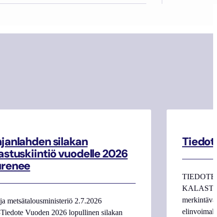
janlahden silakan
Tiedot
astuskiintiö vuodelle 2026
urenee
TIEDOTE
KALASTAJI
merkintäva
ja metsätalousministeriö 2.7.2026
elinvoimake
Tiedote Vuoden 2026 lopullinen silakan