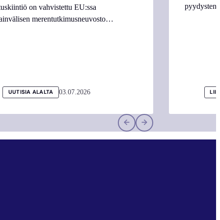
pyydysten m
tuskiintiö on vahvistettu EU:ssa
ainvälisen merentutkimusneuvosto…
03.07.2026
UUTISIA ALALTA
LII