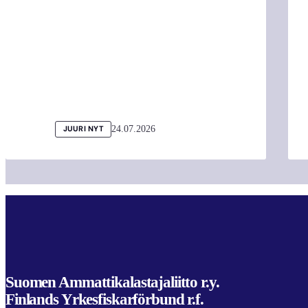
24.07.2026
JUURI NYT
Suomen Ammattikalastajaliitto r.y.
Finlands Yrkesfiskarförbund r.f.