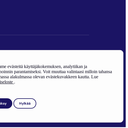
den edistäminen).
e evästeitä käyttäjäkokemuksen, analytiikan ja
oinnin parantamiseksi. Voit muuttaa valintaasi milloin tahansa
assa alakulmassa olevan evästekuvakkeen kautta. Lue
riseloste
.
äksy
Hylkää