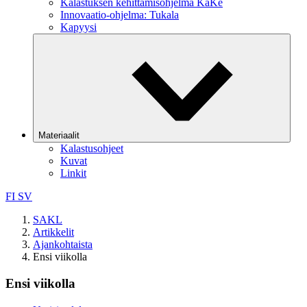
Kalastuksen kehittämisohjelma KaKe
Innovaatio-ohjelma: Tukala
Kapyysi
Materiaalit
Kalastusohjeet
Kuvat
Linkit
FI
SV
SAKL
Artikkelit
Ajankohtaista
Ensi viikolla
Ensi viikolla