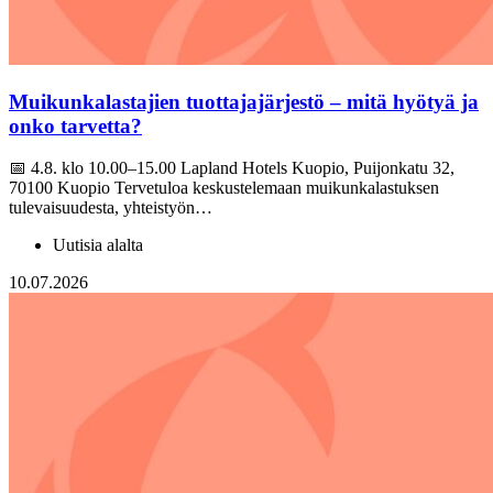
Muikunkalastajien tuottajajärjestö – mitä hyötyä ja
onko tarvetta?
📅 4.8. klo 10.00–15.00 Lapland Hotels Kuopio, Puijonkatu 32,
70100 Kuopio Tervetuloa keskustelemaan muikunkalastuksen
tulevaisuudesta, yhteistyön…
Uutisia alalta
10.07.2026