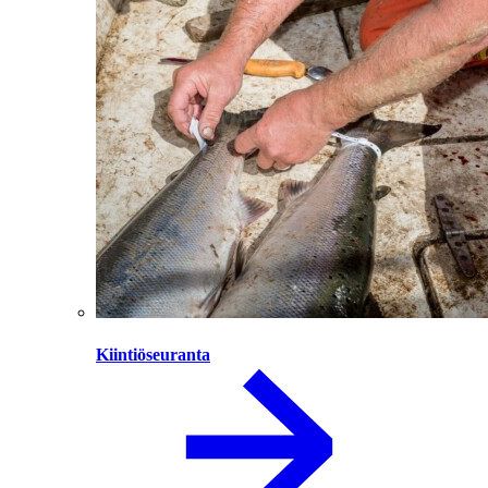
Kiintiöseuranta