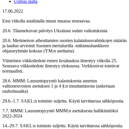
Uutisia alalta
17.06.2022
Ensi viikolla asialistalla muun muassa seuraavaa.
20.6. Tilannekuvan päivitys Ukrainan sodan vaikutuksista
20.6. Merimetson aiheuttamien suorien kalatalousvahinkojen määrän
ja laadun arviointi Suomen merialueilla -tutkimushankkeen
ohjausryhmän kokous (YM:n asettama)
Viimeinen viikkotiedote ennen kesätaukoa ilmestyy viikolla 25.
Seuraava viikkotiedote ilmestyy elokuussa. Verkkosivut toimivat
normaalisti.
28.6. MMM: Lausuntopyyntö kalastuksesta annetun
valtioneuvoston asetuksen 1 ja 4 §:n muuttamisesta (ankeriaan
rauhoitusaika)
29.6.-1.7. SAKL:n toimisto suljettu. Käytä tarvittaessa sähköpostia.
7.7. MMM: Lausuntopyyntö MMM:n asetuksesta hallikiintiöksi
2022-2024
14.-29.7. SAKL:n toimisto suljettu. Käytä tarvittaessa sähköpostia.