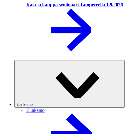
Kala ja kauppa seminaari Tampereella 1.9.2026
Elinkeino
Elinkeino