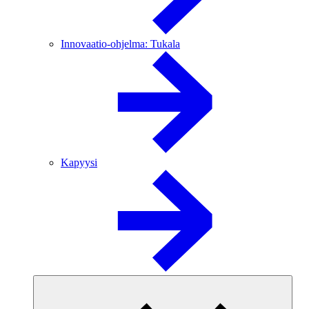
Innovaatio-ohjelma: Tukala
Kapyysi