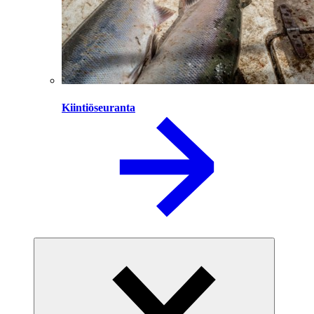
Kiintiöseuranta