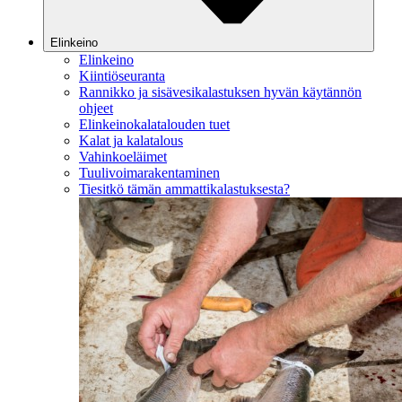
Elinkeino
Elinkeino
Kiintiöseuranta
Rannikko ja sisävesikalastuksen hyvän käytännön
ohjeet
Elinkeinokalatalouden tuet
Kalat ja kalatalous
Vahinkoeläimet
Tuulivoimarakentaminen
Tiesitkö tämän ammattikalastuksesta?