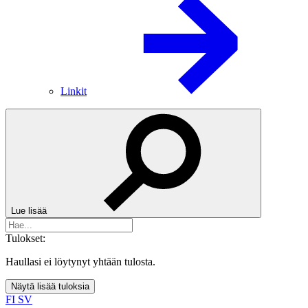
Linkit
Lue lisää
Tulokset:
Haullasi ei löytynyt yhtään tulosta.
Näytä lisää tuloksia
FI
SV