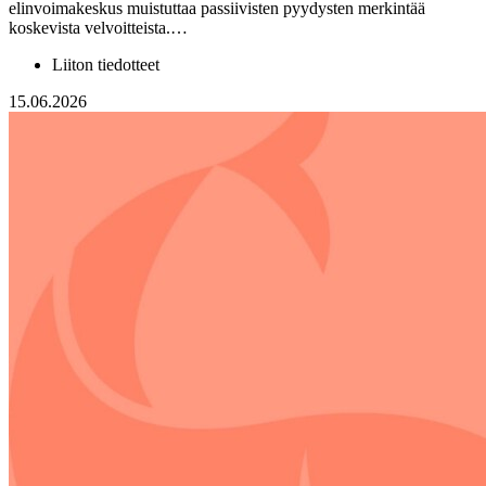
elinvoimakeskus muistuttaa passiivisten pyydysten merkintää
koskevista velvoitteista.…
Liiton tiedotteet
15.06.2026