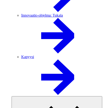
Innovaatio-ohjelma: Tukala
Kapyysi