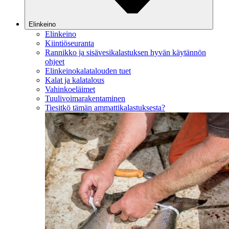
Elinkeino
Elinkeino
Kiintiöseuranta
Rannikko ja sisävesikalastuksen hyvän käytännön
ohjeet
Elinkeinokalatalouden tuet
Kalat ja kalatalous
Vahinkoeläimet
Tuulivoimarakentaminen
Tiesitkö tämän ammattikalastuksesta?