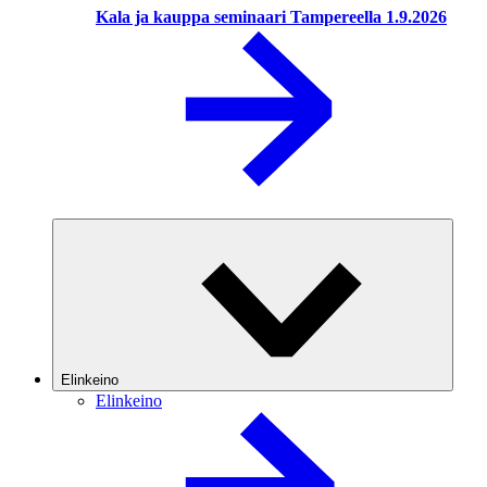
Kala ja kauppa seminaari Tampereella 1.9.2026
Elinkeino
Elinkeino