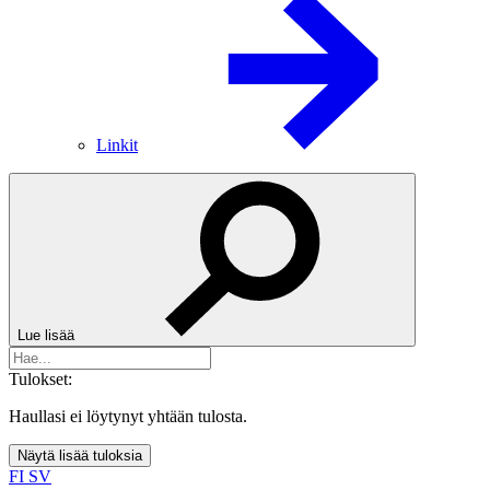
Linkit
Lue lisää
Tulokset:
Haullasi ei löytynyt yhtään tulosta.
Näytä lisää tuloksia
FI
SV