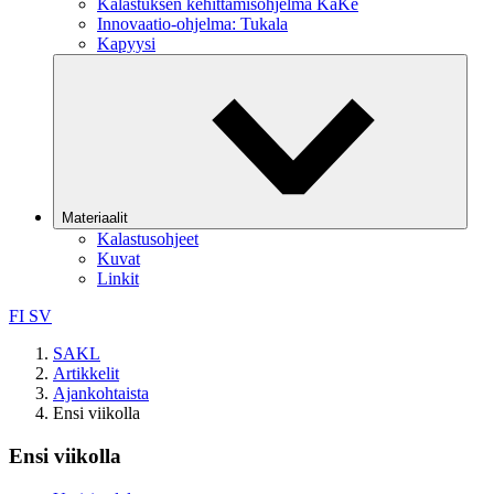
Kalastuksen kehittämisohjelma KaKe
Innovaatio-ohjelma: Tukala
Kapyysi
Materiaalit
Kalastusohjeet
Kuvat
Linkit
FI
SV
SAKL
Artikkelit
Ajankohtaista
Ensi viikolla
Ensi viikolla