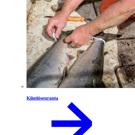
Kiintiöseuranta