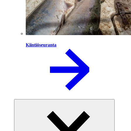
Kiintiöseuranta