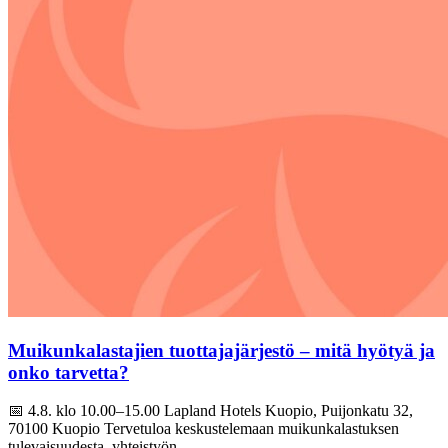
Muikunkalastajien tuottajajärjestö – mitä hyötyä ja
onko tarvetta?
📅 4.8. klo 10.00–15.00 Lapland Hotels Kuopio, Puijonkatu 32,
70100 Kuopio Tervetuloa keskustelemaan muikunkalastuksen
tulevaisuudesta, yhteistyön…