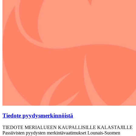
Tiedote pyydysmerkinnöistä
TIEDOTE MERIALUEEN KAUPALLISILLE KALASTAJILLE
Passiivisten pyydysten merkintävaatimukset Lounais-Suomen