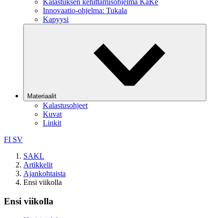
Kalastuksen kehittämisohjelma KaKe
Innovaatio-ohjelma: Tukala
Kapyysi
Materiaalit
Kalastusohjeet
Kuvat
Linkit
FI
SV
SAKL
Artikkelit
Ajankohtaista
Ensi viikolla
Ensi viikolla