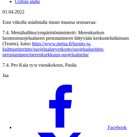
Uutisia alalta
01.04.2022
Ensi viikolla asialistalla muun muassa seuraavaa:
7.4. Metsähallitus/ympäristöministeriö: Merenkurkun
luonnonsuojelualueen perustamiseen liittyvään keskustelutilaisuus
(Teams), katso
https://www.metsa.fi/luonto-ja-
kulttuuriperinto/suojelualueverkosto/suojelualueiden-
perustaminen/merenkurkkuun-suojelualueita/
7.4. Pro Kala ry:n vuosikokous, Pasila
Jaa
Facebook