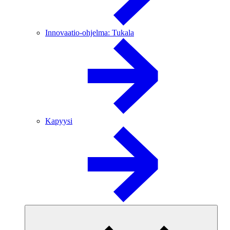
Innovaatio-ohjelma: Tukala
Kapyysi