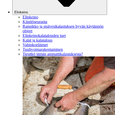
Elinkeino
Elinkeino
Kiintiöseuranta
Rannikko ja sisävesikalastuksen hyvän käytännön
ohjeet
Elinkeinokalatalouden tuet
Kalat ja kalatalous
Vahinkoeläimet
Tuulivoimarakentaminen
Tiesitkö tämän ammattikalastuksesta?