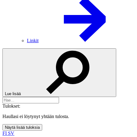
Linkit
Lue lisää
Tulokset:
Haullasi ei löytynyt yhtään tulosta.
Näytä lisää tuloksia
FI
SV