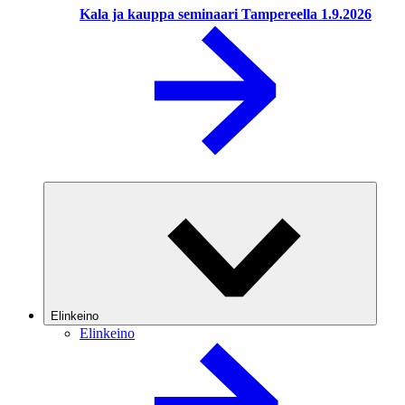
Kala ja kauppa seminaari Tampereella 1.9.2026
Elinkeino
Elinkeino