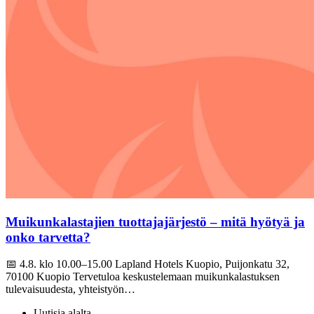
Muikunkalastajien tuottajajärjestö – mitä hyötyä ja
onko tarvetta?
📅 4.8. klo 10.00–15.00 Lapland Hotels Kuopio, Puijonkatu 32,
70100 Kuopio Tervetuloa keskustelemaan muikunkalastuksen
tulevaisuudesta, yhteistyön…
Uutisia alalta