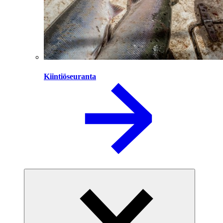
Kiintiöseuranta