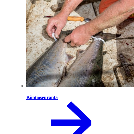
Kiintiöseuranta