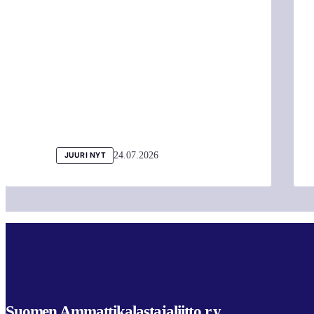
24.07.2026
JUURI NYT
Suomen Ammattikalastajaliitto r.y.