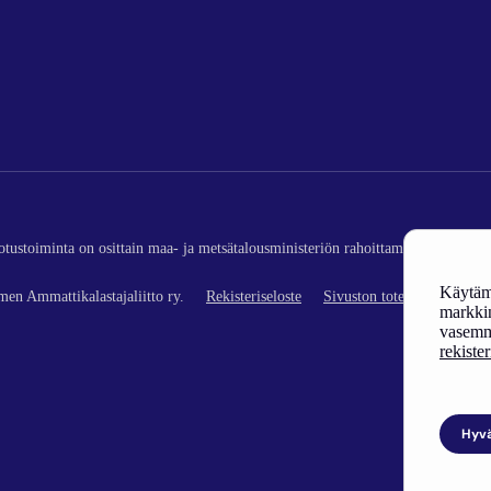
edotustoiminta on osittain maa- ja metsätalousministeriön rahoittamaa (kalatalou
Käytämm
en Ammattikalastajaliitto ry.
Rekisteriseloste
Sivuston toteutus
markkin
vasemm
rekiste
Hyv