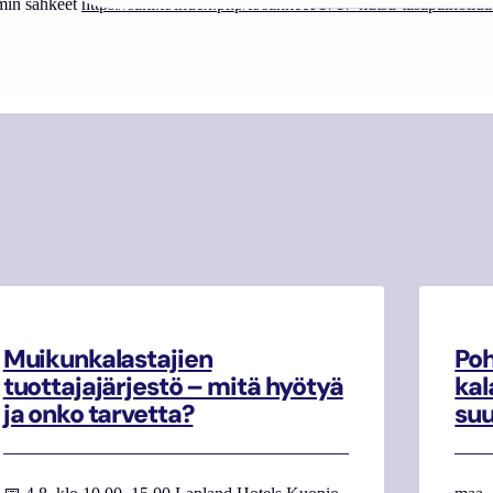
min sähkeet
https://sakl.fi/index.php/fi/sahkeet/1717-kutsu-tasapainoil
Muikunkalastajien
Poh
tuottajajärjestö – mitä hyötyä
kal
ja onko tarvetta?
su