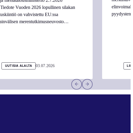
ja metsätalousministeriö 2.7.2026
elinvoimake
Tiedote Vuoden 2026 lopullinen silakan
pyydysten m
tuskiintiö on vahvistettu EU:ssa
ainvälisen merentutkimusneuvosto…
03.07.2026
UUTISIA ALALTA
LII