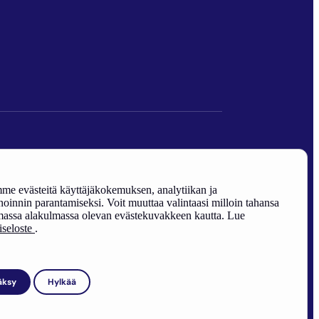
den edistäminen).
e evästeitä käyttäjäkokemuksen, analytiikan ja
oinnin parantamiseksi. Voit muuttaa valintaasi milloin tahansa
assa alakulmassa olevan evästekuvakkeen kautta. Lue
riseloste
.
äksy
Hylkää