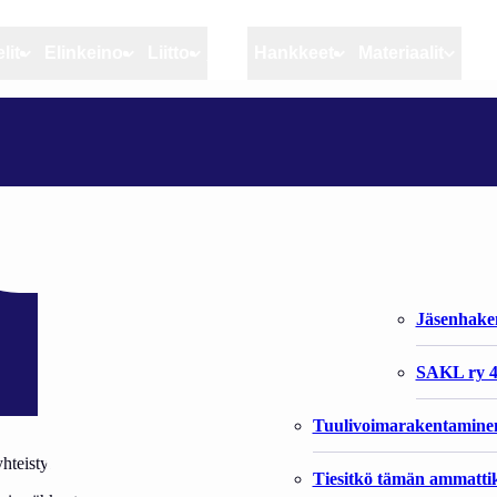
lit
Elinkeino
Liitto
MSC
Hankkeet
Materiaalit
Artikkelit
Elinkeino
Liitto
IKOLLA
Ajankohtaista
Kiintiöseuranta
Organisaat
Blogit
Rannikko ja sisävesikal
Liiton vast
Heikin horisontista
Elinkeinokalatalouden t
Jäsenjärje
Kalat ja kalatalous
Jäsenhak
Vahinkoeläimet
SAKL ry 4
Tuulivoimarakentamine
hteistyö
Tiesitkö tämän ammattik