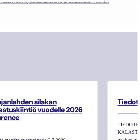
ua-kestaevaen-hyljekannanhoidon-ja-kalastuksen-vaelillae
janlahden silakan
Tiedot
astuskiintiö vuodelle 2026
urenee
TIEDOTE
KALASTAJI
merkintäva