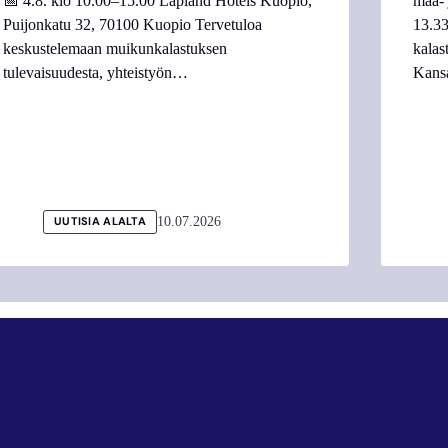
📅 4.8. klo 10.00–15.00 Lapland Hotels Kuopio,
maa- 
Puijonkatu 32, 70100 Kuopio Tervetuloa
13.33
keskustelemaan muikunkalastuksen
kalas
tulevaisuudesta, yhteistyön…
Kans
10.07.2026
UUTISIA ALALTA