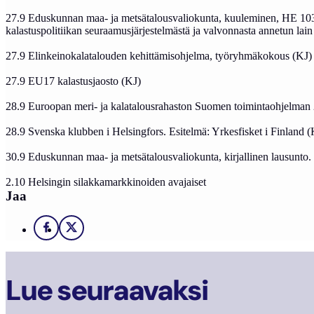
27.9 Eduskunnan maa- ja metsätalousvaliokunta, kuuleminen, HE 103/2
kalastuspolitiikan seuraamusjärjestelmästä ja valvonnasta annetun la
27.9 Elinkeinokalatalouden kehittämisohjelma, työryhmäkokous (KJ)
27.9 EU17 kalastusjaosto (KJ)
28.9 Euroopan meri- ja kalatalousrahaston Suomen toimintaohjelman
28.9 Svenska klubben i Helsingfors. Esitelmä: Yrkesfisket i Finland 
30.9 Eduskunnan maa- ja metsätalousvaliokunta, kirjallinen lausunto.
2.10 Helsingin silakkamarkkinoiden avajaiset
Jaa
Facebook
X
Lue seuraavaksi