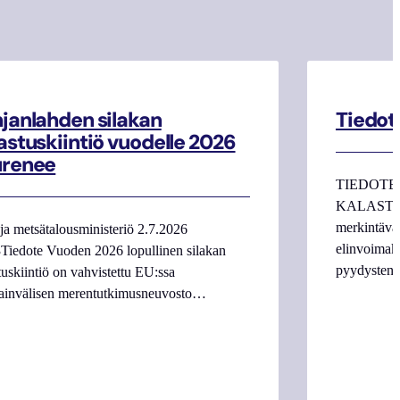
janlahden silakan
Tiedot
astuskiintiö vuodelle 2026
urenee
TIEDOTE
KALASTAJI
merkintäva
ja metsätalousministeriö 2.7.2026
elinvoimake
Tiedote Vuoden 2026 lopullinen silakan
pyydysten m
tuskiintiö on vahvistettu EU:ssa
ainvälisen merentutkimusneuvosto…