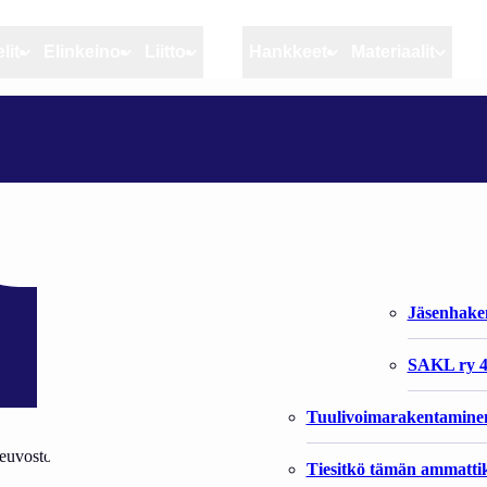
lit
Elinkeino
Liitto
MSC
Hankkeet
Materiaalit
Artikkelit
Elinkeino
Liitto
IKOLLA
Ajankohtaista
Kiintiöseuranta
Organisaat
Blogit
Rannikko ja sisävesikal
Liiton vast
Heikin horisontista
Elinkeinokalatalouden t
Jäsenjärje
Kalat ja kalatalous
Jäsenhak
Vahinkoeläimet
SAKL ry 4
Tuulivoimarakentamine
uvoston selvitys: Ehdotus neuvoston asetukseksi eräiden kalakantojen j
Tiesitkö tämän ammattik