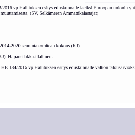
016 vp Hallituksen esitys eduskunnalle laeiksi Euroopan unionin yhteis
in muuttamisesta, (SV, Selkämeren Ammattikalastajat)
 2014-2020 seurantakomitean kokous (KJ)
(KJ).
Hapansilakka-illallinen.
 HE 134/2016 vp Hallituksen esitys eduskunnalle valtion talousarvioks