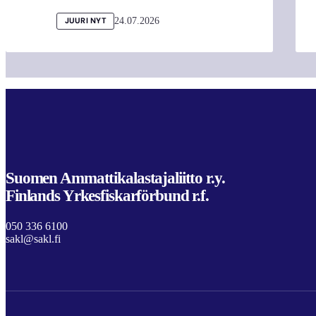
24.07.2026
JUURI NYT
Suomen Ammattikalastajaliitto r.y.
Finlands Yrkesfiskarförbund r.f.
050 336 6100
sakl@sakl.fi