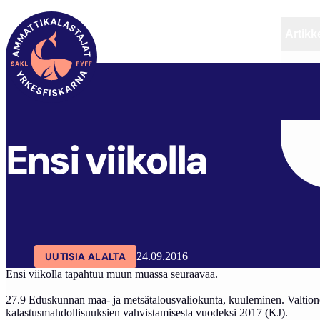
Artikke
SAKL
ARTIKKELIT
AJANKOHTAISTA
ENSI VI
Ensi viikolla
UUTISIA ALALTA
24.09.2016
Ensi viikolla tapahtuu muun muassa seuraavaa.
27.9 Eduskunnan maa- ja metsätalousvaliokunta, kuuleminen. Valtione
kalastusmahdollisuuksien vahvistamisesta vuodeksi 2017 (KJ).