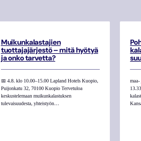
Muikunkalastajien
Poh
tuottajajärjestö – mitä hyötyä
kal
ja onko tarvetta?
su
📅 4.8. klo 10.00–15.00 Lapland Hotels Kuopio,
maa- 
Puijonkatu 32, 70100 Kuopio Tervetuloa
13.33
keskustelemaan muikunkalastuksen
kalas
tulevaisuudesta, yhteistyön…
Kans