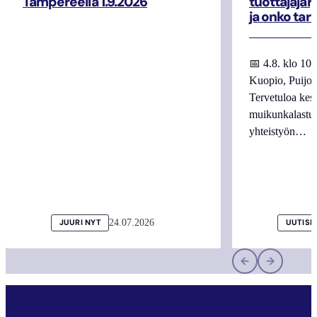
Tampereella 1.9.2026
tuottajajär
ja onko tar
📅 4.8. klo 10
Kuopio, Puijo
Tervetuloa kes
muikunkalastuk
yhteistyön…
24.07.2026
JUURI NYT
UUTISI