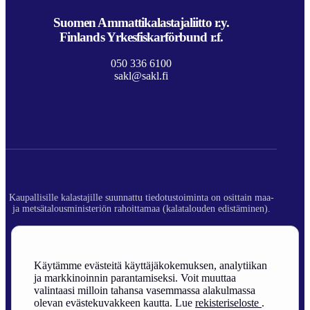
Suomen Ammattikalastajaliitto r.y.
Finlands Yrkesfiskarförbund r.f.
050 336 6100
sakl@sakl.fi
Kaupallisille kalastajille suunnattu tiedotustoiminta on osittain maa-
ja metsätalousministeriön rahoittamaa (kalatalouden edistäminen).
© 2026 Suomen Ammattikalastajaliitto ry.
Rekisteriseloste
Käytämme evästeitä käyttäjäkokemuksen, analytiikan
ja markkinoinnin parantamiseksi. Voit muuttaa
Sivuston toteutus
valintaasi milloin tahansa vasemmassa alakulmassa
olevan evästekuvakkeen kautta. Lue
rekisteriseloste
.