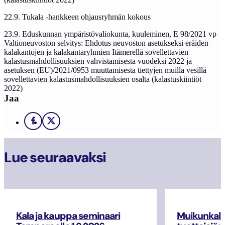
22.9. Tukala -hankkeen ohjausryhmän kokous
23.9. Eduskunnan ympäristövaliokunta, kuuleminen, E 98/2021 vp
Valtioneuvoston selvitys: Ehdotus neuvoston asetukseksi eräiden
kalakantojen ja kalakantaryhmien Itämerellä sovellettavien
kalastusmahdollisuuksien vahvistamisesta vuodeksi 2022 ja
asetuksen (EU)/2021/0953 muuttamisesta tiettyjen muilla vesillä
sovellettavien kalastusmahdollisuuksien osalta (kalastuskiintiöt
2022)
Jaa
Facebook
X
Lue seuraavaksi
Kala ja kauppa seminaari
Muikunkala