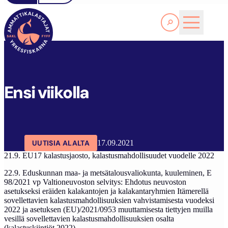
Lue lisää
SAKL
ARTIKKELIT
AJANKOHTAISTA
ENSI VIIKOLLA
Ensi viikolla
UUTISIA ALALTA
17.09.2021
21.9. EU17 kalastusjaosto, kalastusmahdollisuudet vuodelle 2022
22.9. Eduskunnan maa- ja metsätalousvaliokunta, kuuleminen, E
98/2021 vp Valtioneuvoston selvitys: Ehdotus neuvoston
asetukseksi eräiden kalakantojen ja kalakantaryhmien Itämerellä
sovellettavien kalastusmahdollisuuksien vahvistamisesta vuodeksi
2022 ja asetuksen (EU)/2021/0953 muuttamisesta tiettyjen muilla
vesillä sovellettavien kalastusmahdollisuuksien osalta
(kalastuskiintiöt 2022)