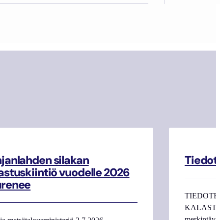
janlahden silakan
Tiedot
astuskiintiö vuodelle 2026
urenee
TIEDOTE
KALASTAJI
merkintäva