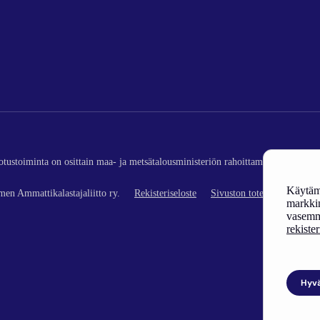
edotustoiminta on osittain maa- ja metsätalousministeriön rahoittamaa (kalatalou
Käytämm
en Ammattikalastajaliitto ry.
Rekisteriseloste
Sivuston toteutus
markkin
vasemm
rekiste
Hyv