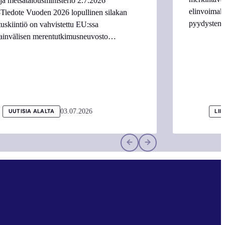
ja metsätalousministeriö 2.7.2026
elinvoimake
Tiedote Vuoden 2026 lopullinen silakan
pyydysten m
tuskiintiö on vahvistettu EU:ssa
ainvälisen merentutkimusneuvosto…
03.07.2026
UUTISIA ALALTA
LII