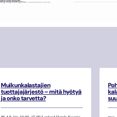
alihyödynnetyistä kalakannoista
Muikunkalastajien
Poh
tuottajajärjestö – mitä hyötyä
kal
ja onko tarvetta?
su