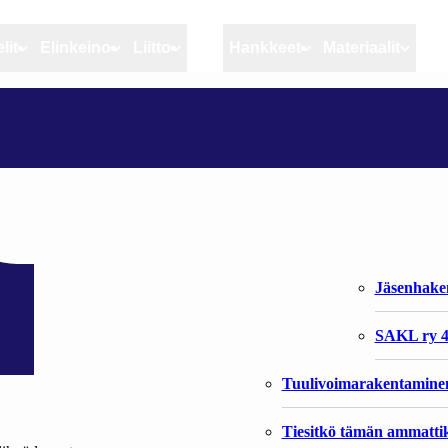
lit
Elinkeino
Liitto
MSC
Hankkeet
Materiaalit
Artikkelit
Elinkeino
Liitto
IKOLLA
Ajankohtaista
Kiintiöseuranta
Organisaat
Blogit
Rannikko ja sisävesikal
Liiton vast
Heikin horisontista
Elinkeinokalatalouden t
Jäsenjärje
Kalat ja kalatalous
Jäsenhak
Vahinkoeläimet
SAKL ry 4
Tuulivoimarakentamine
Tiesitkö tämän ammattik