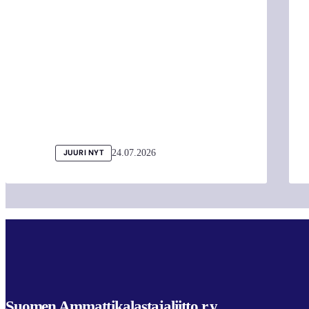
24.07.2026
JUURI NYT
Suomen Ammattikalastajaliitto r.y.