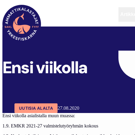
Artikke
SAKL
ARTIKKELIT
AJANKOHTAISTA
ENSI VI
Ensi viikolla
UUTISIA ALALTA
27.08.2020
Ensi viikolla asialistalla muun muassa:
1.9. EMKR 2021-27 valmistelutyöryhmän kokous