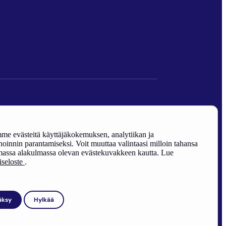
den edistäminen).
e evästeitä käyttäjäkokemuksen, analytiikan ja
oinnin parantamiseksi. Voit muuttaa valintaasi milloin tahansa
assa alakulmassa olevan evästekuvakkeen kautta. Lue
riseloste
.
äksy
Hylkää