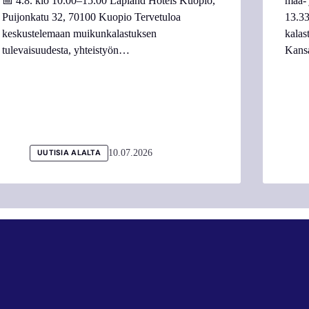
📅 4.8. klo 10.00–15.00 Lapland Hotels Kuopio,
maa- 
Puijonkatu 32, 70100 Kuopio Tervetuloa
13.33
keskustelemaan muikunkalastuksen
kalas
tulevaisuudesta, yhteistyön…
Kans
10.07.2026
UUTISIA ALALTA