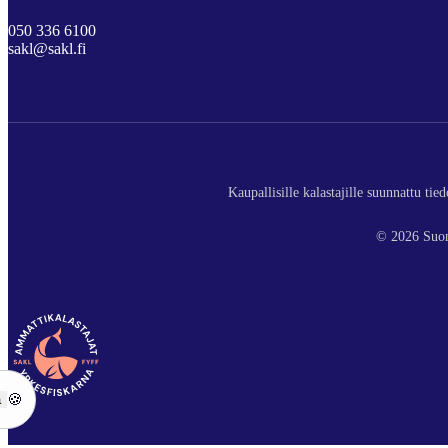
050 336 6100
sakl@sakl.fi
Kaupallisille kalastajille suunnattu ti
© 2026 Suom
ä