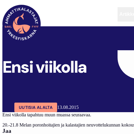
Artikke
SAKL
ARTIKKELIT
AJANKOHTAISTA
ENSI VI
Ensi viikolla
UUTISIA ALALTA
13.08.2015
Ensi viikolla tapahtuu muun muassa seuraavaa.
20.-21.8 Melan poronhoitajien ja kalastajien neuvottelukunnan kokou
Jaa