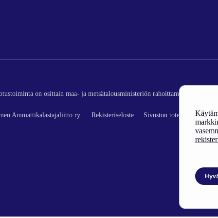
edotustoiminta on osittain maa- ja metsätalousministeriön rahoittamaa (kalatalou
Käytämm
en Ammattikalastajaliitto ry.
Rekisteriseloste
Sivuston toteutus
markkin
vasemm
rekiste
Hyv