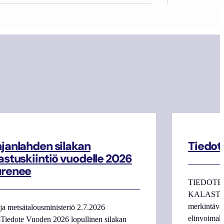
janlahden silakan
Tiedot
astuskiintiö vuodelle 2026
urenee
TIEDOTE
KALASTAJI
merkintäva
ja metsätalousministeriö 2.7.2026
elinvoimake
Tiedote Vuoden 2026 lopullinen silakan