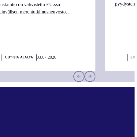
pyydysten m
tuskiintiö on vahvistettu EU:ssa
ainvälisen merentutkimusneuvosto…
03.07.2026
UUTISIA ALALTA
LII