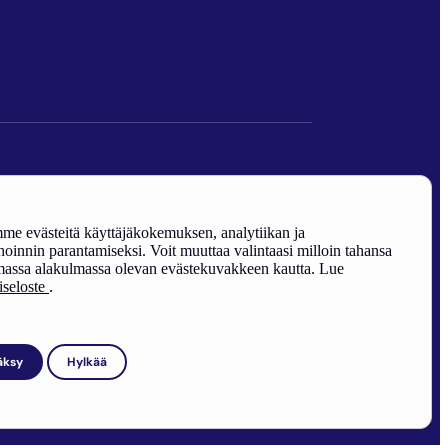
den edistäminen).
e evästeitä käyttäjäkokemuksen, analytiikan ja
oinnin parantamiseksi. Voit muuttaa valintaasi milloin tahansa
assa alakulmassa olevan evästekuvakkeen kautta. Lue
riseloste
.
äksy
Hylkää