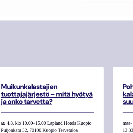
Muikunkalastajien
Poh
tuottajajärjestö – mitä hyötyä
kal
ja onko tarvetta?
su
📅 4.8. klo 10.00–15.00 Lapland Hotels Kuopio,
maa- 
Puijonkatu 32, 70100 Kuopio Tervetuloa
13.33