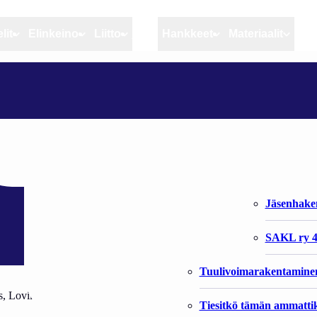
lit
Elinkeino
Liitto
MSC
Hankkeet
Materiaalit
Artikkelit
Elinkeino
Liitto
IKOLLA
Ajankohtaista
Kiintiöseuranta
Organisaat
Blogit
Rannikko ja sisävesikal
Liiton vast
Heikin horisontista
Elinkeinokalatalouden t
Jäsenjärje
Kalat ja kalatalous
Jäsenhak
Vahinkoeläimet
SAKL ry 4
Tuulivoimarakentamine
s, Loviisa
Tiesitkö tämän ammattik