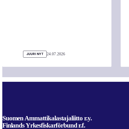
24.07.2026
JUURI NYT
Suomen Ammattikalastajaliitto r.y.
Finlands Yrkesfiskarförbund r.f.