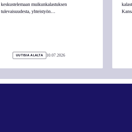
keskustelemaan muikunkalastuksen
kalas
tulevaisuudesta, yhteistyön…
Kans
10.07.2026
UUTISIA ALALTA