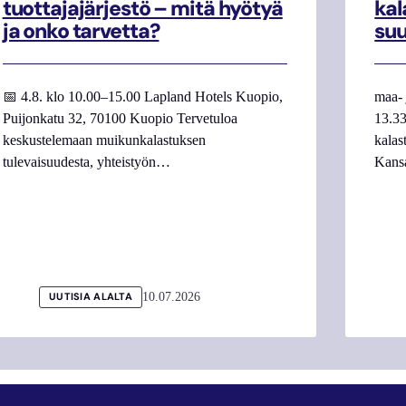
tuottajajärjestö – mitä hyötyä
kal
ja onko tarvetta?
su
📅 4.8. klo 10.00–15.00 Lapland Hotels Kuopio,
maa- 
Puijonkatu 32, 70100 Kuopio Tervetuloa
13.33
keskustelemaan muikunkalastuksen
kalas
tulevaisuudesta, yhteistyön…
Kans
10.07.2026
UUTISIA ALALTA