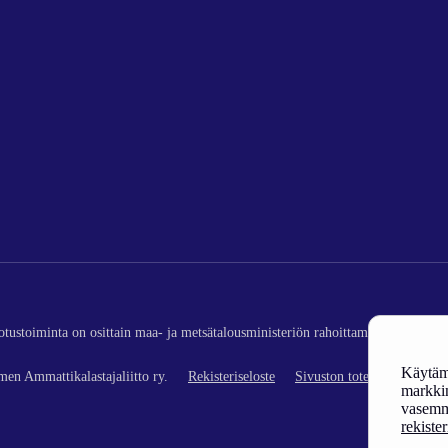
edotustoiminta on osittain maa- ja metsätalousministeriön rahoittamaa (kalatalou
Käytämm
en Ammattikalastajaliitto ry.
Rekisteriseloste
Sivuston toteutus
markkin
vasemm
rekiste