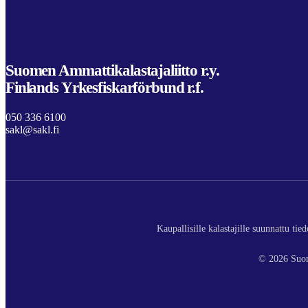
Suomen Ammattikalastajaliitto r.y.
Finlands Yrkesfiskarförbund r.f.
050 336 6100
sakl@sakl.fi
Kaupallisille kalastajille suunnattu ti
© 2026 Suom