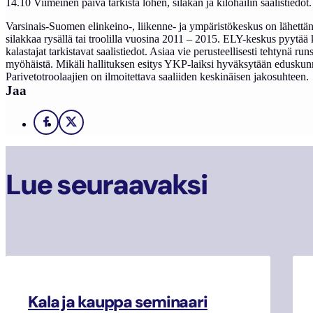
14.10 Viimeinen päivä tarkista lohen, silakan ja kilohailin saalistiedot.
Varsinais-Suomen elinkeino-, liikenne- ja ympäristökeskus on lähettänyt sa
silakkaa rysällä tai troolilla vuosina 2011 – 2015. ELY-keskus pyytää 
kalastajat tarkistavat saalistiedot. Asiaa vie perusteellisesti tehtynä ru
myöhäistä. Mikäli hallituksen esitys YKP-laiksi hyväksytään eduskunna
Parivetotroolaajien on ilmoitettava saaliiden keskinäisen jakosuhteen.
Jaa
Facebook
X
Lue seuraavaksi
Kala ja kauppa seminaari