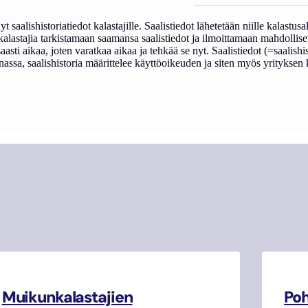
alishistoriatiedot kalastajille. Saalistiedot lähetetään niille kalastusalus
kalastajia tarkistamaan saamansa saalistiedot ja ilmoittamaan mahdollis
nsaasti aikaa, joten varatkaa aikaa ja tehkää se nyt. Saalistiedot (=saalish
ssa, saalishistoria määrittelee käyttöoikeuden ja siten myös yrityksen 
Muikunkalastajien
Poh