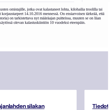
ten omistajille, jotka ovat kalastaneet lohta, kilohailia troolilla tai
et korjaustarpeet 14.10.2016 mennessä. On ensiarvoisen tärkeää, että
istoria) on tarkistettava nyt määräajan puitteissa, muuten se on liian
käytössä olevan kalastuskiintiön 10 vuodeksi eteenpäin.
janlahden silakan
Tiedot