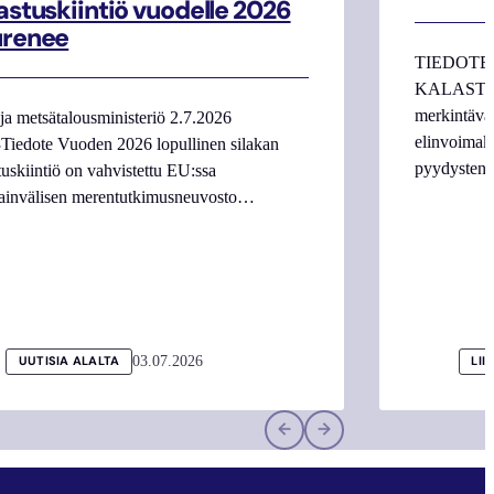
astuskiintiö vuodelle 2026
urenee
TIEDOTE
KALASTAJI
merkintäva
ja metsätalousministeriö 2.7.2026
elinvoimake
Tiedote Vuoden 2026 lopullinen silakan
pyydysten m
tuskiintiö on vahvistettu EU:ssa
ainvälisen merentutkimusneuvosto…
03.07.2026
UUTISIA ALALTA
LII