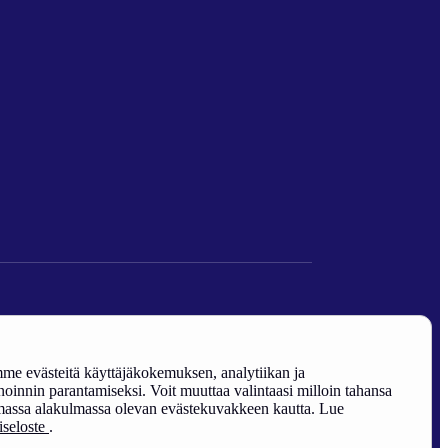
den edistäminen).
e evästeitä käyttäjäkokemuksen, analytiikan ja
oinnin parantamiseksi. Voit muuttaa valintaasi milloin tahansa
assa alakulmassa olevan evästekuvakkeen kautta. Lue
riseloste
.