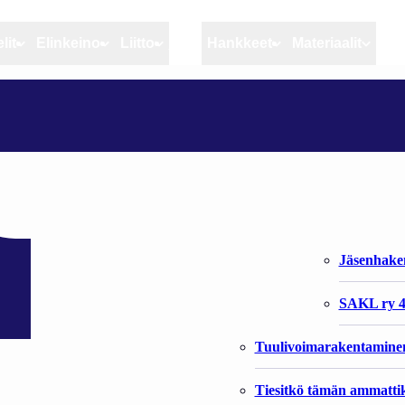
lit
Elinkeino
Liitto
MSC
Hankkeet
Materiaalit
Artikkelit
Elinkeino
Liitto
IKOLLA
Ajankohtaista
Kiintiöseuranta
Organisaat
Blogit
Rannikko ja sisävesikal
Liiton vast
Heikin horisontista
Elinkeinokalatalouden t
Jäsenjärje
Kalat ja kalatalous
Jäsenhak
Vahinkoeläimet
SAKL ry 4
Tuulivoimarakentamine
Tiesitkö tämän ammattik