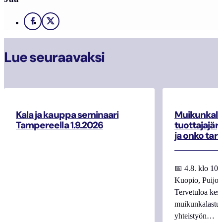
Facebook
X
Lue seuraavaksi
Kala ja kauppa seminaari
Muikunkala
Tampereella 1.9.2026
tuottajajär
ja onko tar
📅 4.8. klo 10
Kuopio, Puijo
Tervetuloa kes
muikunkalastuk
yhteistyön…