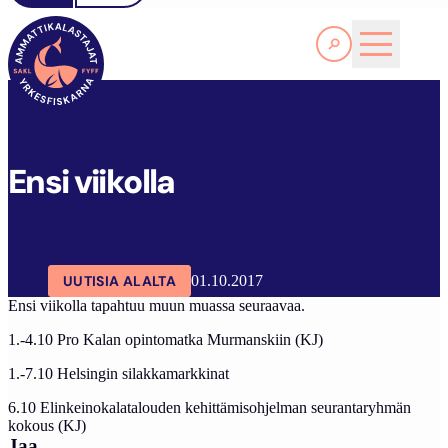
Lue lisää
SAKL
ARTIKKELIT
AJANKOHTAISTA
ENSI VIIKOLLA
Ensi viikolla
UUTISIA ALALTA
01.10.2017
Ensi viikolla tapahtuu muun muassa seuraavaa.
1.-4.10 Pro Kalan opintomatka Murmanskiin (KJ)
1.-7.10 Helsingin silakkamarkkinat
6.10 Elinkeinokalatalouden kehittämisohjelman seurantaryhmän
kokous (KJ)
Jaa