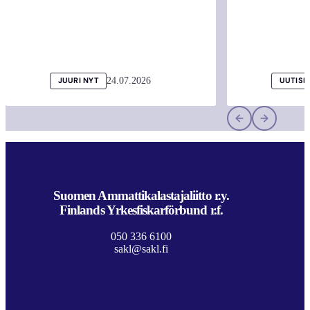
24.07.2026
JUURI NYT
UUTISI
Suomen Ammattikalastajaliitto r.y.
Finlands Yrkesfiskarförbund r.f.
050 336 6100
sakl@sakl.fi