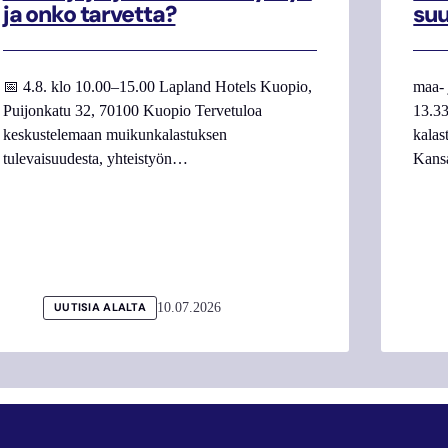
ja onko tarvetta?
su
📅 4.8. klo 10.00–15.00 Lapland Hotels Kuopio,
maa- 
Puijonkatu 32, 70100 Kuopio Tervetuloa
13.33
keskustelemaan muikunkalastuksen
kalas
tulevaisuudesta, yhteistyön…
Kans
10.07.2026
UUTISIA ALALTA