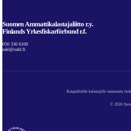
Suomen Ammattikalastajaliitto r.y.
Finlands Yrkesfiskarförbund r.f.
050 336 6100
sakl@sakl.fi
Kaupallisille kalastajille suunnattu ti
© 2026 Suom