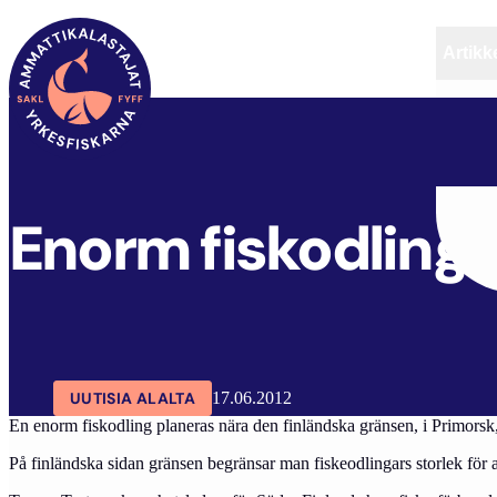
Artikke
SAKL
ARTIKKELIT
AJANKOHTAISTA
Enorm fiskodling 
UUTISIA ALALTA
17.06.2012
En enorm fiskodling planeras nära den finländska gränsen, i Primorsk
På finländska sidan gränsen begränsar man fiskeodlingars storlek för att