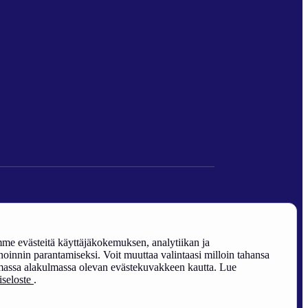
den edistäminen).
e evästeitä käyttäjäkokemuksen, analytiikan ja
oinnin parantamiseksi. Voit muuttaa valintaasi milloin tahansa
assa alakulmassa olevan evästekuvakkeen kautta. Lue
riseloste
.