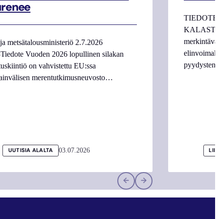
urenee
TIEDOTE
KALASTAJI
merkintäva
ja metsätalousministeriö 2.7.2026
elinvoimake
Tiedote Vuoden 2026 lopullinen silakan
pyydysten m
tuskiintiö on vahvistettu EU:ssa
ainvälisen merentutkimusneuvosto…
03.07.2026
UUTISIA ALALTA
LII