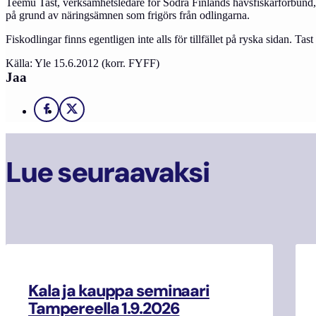
Teemu Tast, verksamhetsledare för Södra Finlands havsfiskarförbund, s
på grund av näringsämnen som frigörs från odlingarna.
Fiskodlingar finns egentligen inte alls för tillfället på ryska sidan. Tast
Källa: Yle 15.6.2012 (korr. FYFF)
Jaa
Facebook
X
Lue seuraavaksi
Kala ja kauppa seminaari
Tampereella 1.9.2026