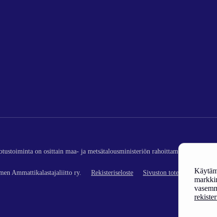
edotustoiminta on osittain maa- ja metsätalousministeriön rahoittamaa (kalatalou
Käytämm
en Ammattikalastajaliitto ry.
Rekisteriseloste
Sivuston toteutus
markkin
vasemm
rekiste