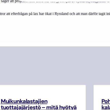
äger att projektet inte ännu har fått grönt ljus av ryska myndigheter. 
 tror att efterfrågan på lax har ökat i Ryssland och att man därför tagit init
Muikunkalastajien
Poh
tuottajajärjestö – mitä hyötyä
kal