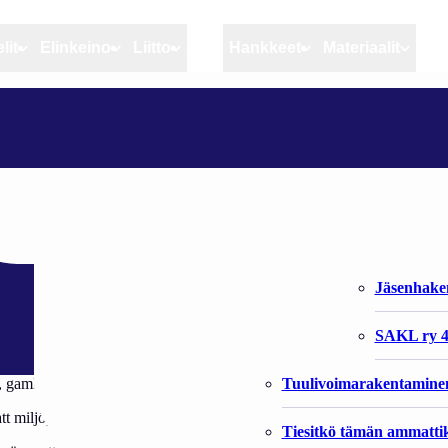
lit
Elinkeino
Liitto
MSC
Hankkeet
Materiaalit
Artikkelit
Elinkeino
Liitto
ENORM FISKODLING PLANERAS VID GRÄNSEN
Ajankohtaista
Kiintiöseuranta
Organisaat
Blogit
Rannikko ja sisävesikal
Liiton vast
planeras vid gräns
Heikin horisontista
Elinkeinokalatalouden t
Jäsenjärje
Kalat ja kalatalous
Jäsenhak
Vahinkoeläimet
SAKL ry 4
Tuulivoimarakentamine
, gamla Björkö. Det handlar om en odling som kunde producera 1-3 miljo
 miljöpåverkan inte skulle bli för stor. Fiskodlingarna i östra Finska vi
Tiesitkö tämän ammattik