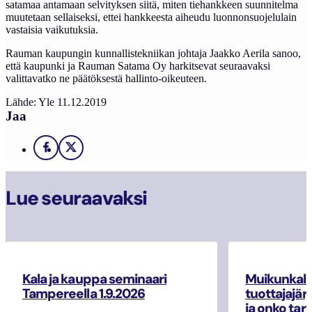
satamaa antamaan selvityksen siitä, miten tiehankkeen suunnitelma
muutetaan sellaiseksi, ettei hankkeesta aiheudu luonnonsuojelulain
vastaisia vaikutuksia.
Rauman kaupungin kunnallistekniikan johtaja Jaakko Aerila sanoo,
että kaupunki ja Rauman Satama Oy harkitsevat seuraavaksi
valittavatko ne päätöksestä hallinto-oikeuteen.
Lähde: Yle 11.12.2019
Jaa
Facebook
X
Lue seuraavaksi
Kala ja kauppa seminaari
Muikunkala
Tampereella 1.9.2026
tuottajajär
ja onko tar