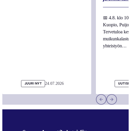
📅 4.8. klo 10
Kuopio, Puijo
Tervetuloa kes
muikunkalastuk
yhteistyön…
24.07.2026
JUURI NYT
UUTISI