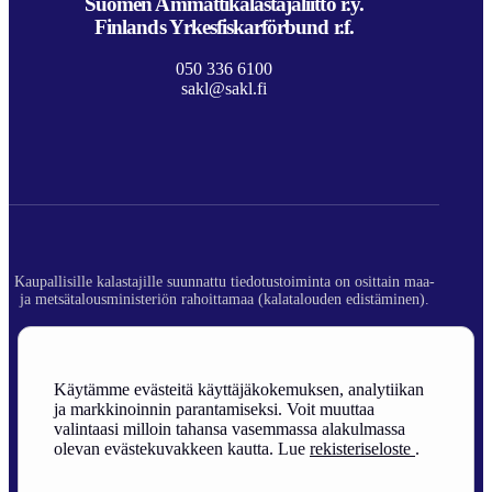
Suomen Ammattikalastajaliitto r.y.
Finlands Yrkesfiskarförbund r.f.
050 336 6100
sakl@sakl.fi
Kaupallisille kalastajille suunnattu tiedotustoiminta on osittain maa-
ja metsätalousministeriön rahoittamaa (kalatalouden edistäminen).
© 2026 Suomen Ammattikalastajaliitto ry.
Rekisteriseloste
Käytämme evästeitä käyttäjäkokemuksen, analytiikan
ja markkinoinnin parantamiseksi. Voit muuttaa
Sivuston toteutus
valintaasi milloin tahansa vasemmassa alakulmassa
olevan evästekuvakkeen kautta. Lue
rekisteriseloste
.