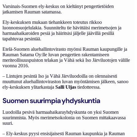
Varsinais-Suomen ely-keskus on kieltänyt pengertietöiden
jatkamisen Rauman satamassa.
Ely-keskuksen mukaan tiehankkeen toteutus rikkoo
luonnonsuojelulakia. Suunniteltu tie hävittäisi merimetsojen ja
harmaahaikaroiden pesiä ja häiritsisi jäljelle jäävillä pesillä
tapahtuvaa pesintää.
Etelä-Suomen aluehallintovirasto myönsi Rauman kaupungille ja
Rauman Satama Oy:lle luvan pengertien rakentamiseen
meriteollisuuspuiston telakan ja Vähä sekä Iso Järviluotojen välille
vuonna 2016.
– Lintujen pesintä Iso ja Vähä Järviluodoilla on olennaisesti
muuttunut aluehallintoviraston luvan myöntämisen jälkeen, sanoo
ely-keskuksen ylitarkastaja
Salli Uljas
tiedotteessa.
Suomen suurimpia yhdyskuntia
Luodoilla pesivä harmaahaikarayhdyskunta on yksi Suomen
suurimmista. Myös merimetsokolonia on Suomen mittakaavassa
suuri.
– Ely-keskus pyysi ensisijaisesti Rauman kaupunkia ja Rauman