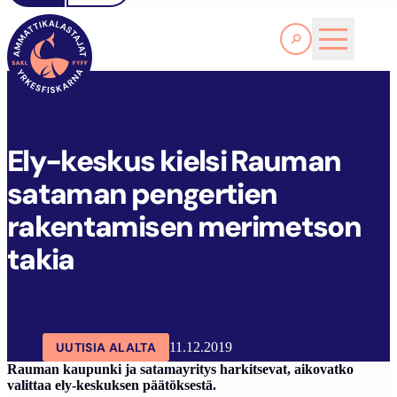
Lue lisää
E
LY-KESKUS KIELSI RAUMAN SATAMAN PENGERTIEN RAKENTAMISEN MERIMETSON TAKIA
SAKL
ARTIKKELIT
AJANKOHTAISTA
Ely-keskus kielsi Rauman
sataman pengertien
rakentamisen merimetson
takia
UUTISIA ALALTA
11.12.2019
Rauman kaupunki ja satamayritys harkitsevat, aikovatko
valittaa ely-keskuksen päätöksestä.