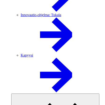
Innovaatio-ohjelma: Tukala
Kapyysi