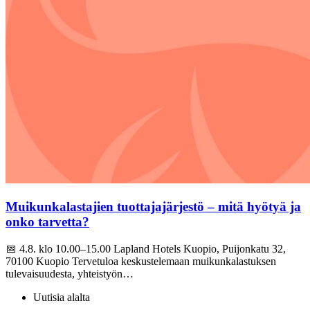
Muikunkalastajien tuottajajärjestö – mitä hyötyä ja
onko tarvetta?
📅 4.8. klo 10.00–15.00 Lapland Hotels Kuopio, Puijonkatu 32,
70100 Kuopio Tervetuloa keskustelemaan muikunkalastuksen
tulevaisuudesta, yhteistyön…
Uutisia alalta