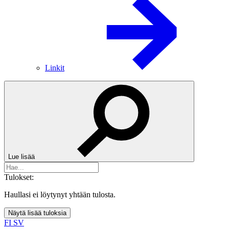
Linkit
Lue lisää
Tulokset:
Haullasi ei löytynyt yhtään tulosta.
Näytä lisää tuloksia
FI
SV