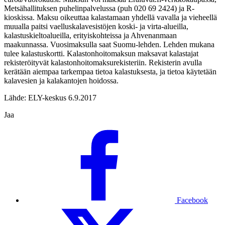
Metsähallituksen puhelinpalvelussa (puh 020 69 2424) ja R-
kioskissa. Maksu oikeuttaa kalastamaan yhdellä vavalla ja vieheellä
muualla paitsi vaelluskalavesistöjen koski- ja virta-alueilla,
kalastuskieltoalueilla, erityiskohteissa ja Ahvenanmaan
maakunnassa. Vuosimaksulla saat Suomu-lehden. Lehden mukana
tulee kalastuskortti. Kalastonhoitomaksun maksavat kalastajat
rekisteröityvät kalastonhoitomaksurekisteriin. Rekisterin avulla
kerätään aiempaa tarkempaa tietoa kalastuksesta, ja tietoa käytetään
kalavesien ja kalakantojen hoidossa.
Lähde: ELY-keskus 6.9.2017
Jaa
Facebook