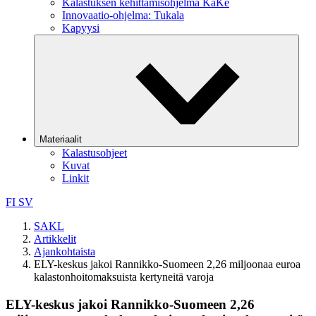
Kalastuksen kehittämisohjelma KaKe
Innovaatio-ohjelma: Tukala
Kapyysi
Materiaalit
Kalastusohjeet
Kuvat
Linkit
FI
SV
SAKL
Artikkelit
Ajankohtaista
ELY-keskus jakoi Rannikko-Suomeen 2,26 miljoonaa euroa
kalastonhoitomaksuista kertyneitä varoja
ELY-keskus jakoi Rannikko-Suomeen 2,26