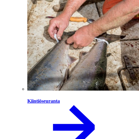
Kiintiöseuranta