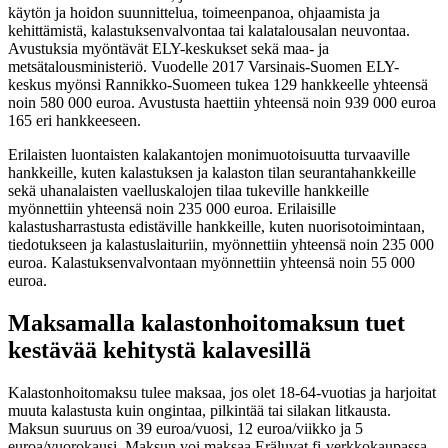
käytön ja hoidon suunnittelua, toimeenpanoa, ohjaamista ja
kehittämistä, kalastuksenvalvontaa tai kalatalousalan neuvontaa.
Avustuksia myöntävät ELY-keskukset sekä maa- ja
metsätalousministeriö. Vuodelle 2017 Varsinais-Suomen ELY-
keskus myönsi Rannikko-Suomeen tukea 129 hankkeelle yhteensä
noin 580 000 euroa. Avustusta haettiin yhteensä noin 939 000 euroa
165 eri hankkeeseen.
Erilaisten luontaisten kalakantojen monimuotoisuutta turvaaville
hankkeille, kuten kalastuksen ja kalaston tilan seurantahankkeille
sekä uhanalaisten vaelluskalojen tilaa tukeville hankkeille
myönnettiin yhteensä noin 235 000 euroa. Erilaisille
kalastusharrastusta edistäville hankkeille, kuten nuorisotoimintaan,
tiedotukseen ja kalastuslaituriin, myönnettiin yhteensä noin 235 000
euroa. Kalastuksenvalvontaan myönnettiin yhteensä noin 55 000
euroa.
Maksamalla kalastonhoitomaksun tuet
kestävää kehitystä kalavesillä
Kalastonhoitomaksu tulee maksaa, jos olet 18-64-vuotias ja harjoitat
muuta kalastusta kuin ongintaa, pilkintää tai silakan litkausta.
Maksun suuruus on 39 euroa/vuosi, 12 euroa/viikko ja 5
euroa/vuorokausi. Maksun voi maksaa Eräluvat.fi-verkkokaupassa,