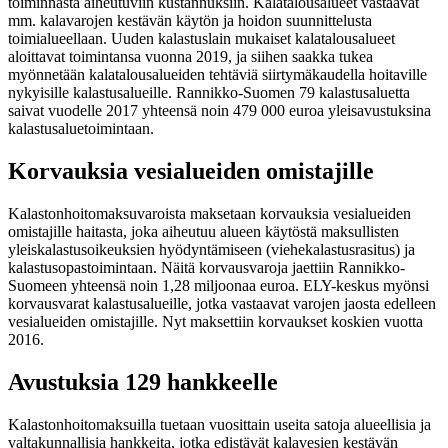
toiminnasta aiheutuviin kustannuksiin. Kalatalousalueet vastaavat
mm. kalavarojen kestävän käytön ja hoidon suunnittelusta
toimialueellaan. Uuden kalastuslain mukaiset kalatalousalueet
aloittavat toimintansa vuonna 2019, ja siihen saakka tukea
myönnetään kalatalousalueiden tehtäviä siirtymäkaudella hoitaville
nykyisille kalastusalueille. Rannikko-Suomen 79 kalastusaluetta
saivat vuodelle 2017 yhteensä noin 479 000 euroa yleisavustuksina
kalastusaluetoimintaan.
Korvauksia vesialueiden omistajille
Kalastonhoitomaksuvaroista maksetaan korvauksia vesialueiden
omistajille haitasta, joka aiheutuu alueen käytöstä maksullisten
yleiskalastusoikeuksien hyödyntämiseen (viehekalastusrasitus) ja
kalastusopastoimintaan. Näitä korvausvaroja jaettiin Rannikko-
Suomeen yhteensä noin 1,28 miljoonaa euroa. ELY-keskus myönsi
korvausvarat kalastusalueille, jotka vastaavat varojen jaosta edelleen
vesialueiden omistajille. Nyt maksettiin korvaukset koskien vuotta
2016.
Avustuksia 129 hankkeelle
Kalastonhoitomaksuilla tuetaan vuosittain useita satoja alueellisia ja
valtakunnallisia hankkeita, jotka edistävät kalavesien kestävän