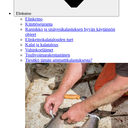
Elinkeino
Elinkeino
Kiintiöseuranta
Rannikko ja sisävesikalastuksen hyvän käytännön
ohjeet
Elinkeinokalatalouden tuet
Kalat ja kalatalous
Vahinkoeläimet
Tuulivoimarakentaminen
Tiesitkö tämän ammattikalastuksesta?