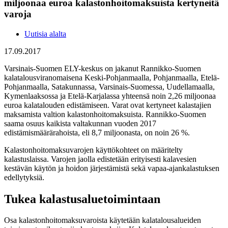
miljoonaa euroa kalastonhoitomaksuista kertyneitä
varoja
Uutisia alalta
17.09.2017
Varsinais-Suomen ELY-keskus on jakanut Rannikko-Suomen
kalatalousviranomaisena Keski-Pohjanmaalla, Pohjanmaalla, Etelä-
Pohjanmaalla, Satakunnassa, Varsinais-Suomessa, Uudellamaalla,
Kymenlaaksossa ja Etelä-Karjalassa yhteensä noin 2,26 miljoonaa
euroa kalatalouden edistämiseen. Varat ovat kertyneet kalastajien
maksamista valtion kalastonhoitomaksuista. Rannikko-Suomen
saama osuus kaikista valtakunnan vuoden 2017
edistämismäärärahoista, eli 8,7 miljoonasta, on noin 26 %.
Kalastonhoitomaksuvarojen käyttökohteet on määritelty
kalastuslaissa. Varojen jaolla edistetään erityisesti kalavesien
kestävän käytön ja hoidon järjestämistä sekä vapaa-ajankalastuksen
edellytyksiä.
Tukea kalastusaluetoimintaan
Osa kalastonhoitomaksuvaroista käytetään kalatalousalueiden