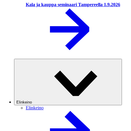
Kala ja kauppa seminaari Tampereella 1.9.2026
Elinkeino
Elinkeino