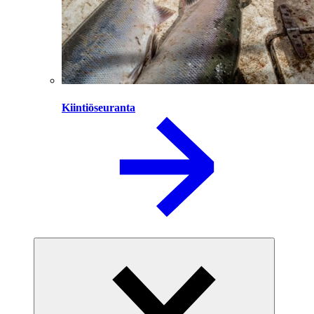
Kiintiöseuranta