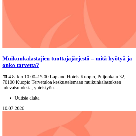
Muikunkalastajien tuottajajärjestö – mitä hyötyä ja
onko tarvetta?
📅 4.8. klo 10.00–15.00 Lapland Hotels Kuopio, Puijonkatu 32,
70100 Kuopio Tervetuloa keskustelemaan muikunkalastuksen
tulevaisuudesta, yhteistyön…
Uutisia alalta
10.07.2026