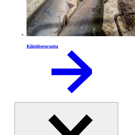
Kiintiöseuranta