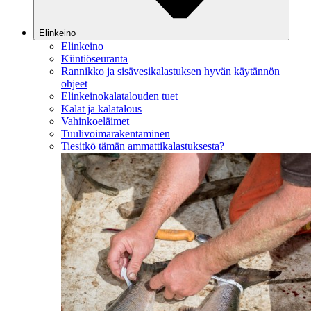
Elinkeino
Elinkeino
Kiintiöseuranta
Rannikko ja sisävesikalastuksen hyvän käytännön
ohjeet
Elinkeinokalatalouden tuet
Kalat ja kalatalous
Vahinkoeläimet
Tuulivoimarakentaminen
Tiesitkö tämän ammattikalastuksesta?