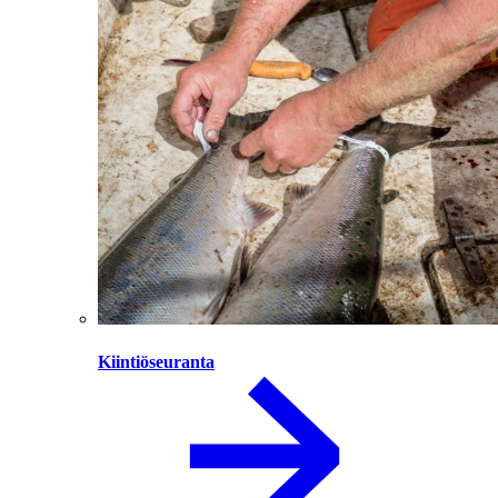
Kiintiöseuranta