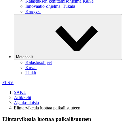
Kalastuksen kehittämisohjelma KaKe
Innovaatio-ohjelma: Tukala
Kapyysi
Materiaalit
Kalastusohjeet
Kuvat
Linkit
FI
SV
SAKL
Artikkelit
Ajankohtaista
Elintarvikeala luottaa paikallisuuteen
Elintarvikeala luottaa paikallisuuteen