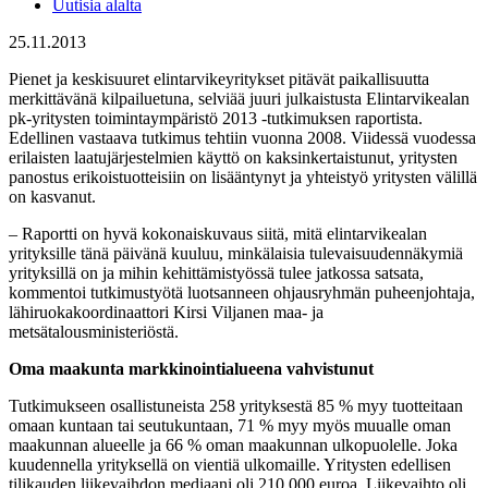
Uutisia alalta
25.11.2013
Pienet ja keskisuuret elintarvikeyritykset pitävät paikallisuutta
merkittävänä kilpailuetuna, selviää juuri julkaistusta Elintarvikealan
pk-yritysten toimintaympäristö 2013 -tutkimuksen raportista.
Edellinen vastaava tutkimus tehtiin vuonna 2008. Viidessä vuodessa
erilaisten laatujärjestelmien käyttö on kaksinkertaistunut, yritysten
panostus erikoistuotteisiin on lisääntynyt ja yhteistyö yritysten välillä
on kasvanut.
– Raportti on hyvä kokonaiskuvaus siitä, mitä elintarvikealan
yrityksille tänä päivänä kuuluu, minkälaisia tulevaisuudennäkymiä
yrityksillä on ja mihin kehittämistyössä tulee jatkossa satsata,
kommentoi tutkimustyötä luotsanneen ohjausryhmän puheenjohtaja,
lähiruokakoordinaattori Kirsi Viljanen maa- ja
metsätalousministeriöstä.
Oma maakunta markkinointialueena vahvistunut
Tutkimukseen osallistuneista 258 yrityksestä 85 % myy tuotteitaan
omaan kuntaan tai seutukuntaan, 71 % myy myös muualle oman
maakunnan alueelle ja 66 % oman maakunnan ulkopuolelle. Joka
kuudennella yrityksellä on vientiä ulkomaille. Yritysten edellisen
tilikauden liikevaihdon mediaani oli 210 000 euroa. Liikevaihto oli