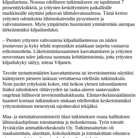
kilpailuetuna. Nousua edelliseen tutkimukseen on tapahtunut 7
prosenttiyksikköä, ja yritysten keskittyminen paikallisille
markkinoille näyttäisi jatkuvan lähitulevaisuudessa. Tämä kertoo
yritysten odotuksista lähiruokatrendin pysymiseen ja
vahvistumiseen. Myös ympäristön huomiointi ymmärretään aiempaa
tärkeämmäksi kilpailueduksi.
– Pienten yritysten vahvuutena kilpailutilanteessa on niiden
joustavuus ja kyky tehdä nopeastikin asiakkaan tarpeita vastaavia
erikoistuotteita. Liiketoimintaosaamisen kasvattamiseen ja yritysten
neuvontaan tulee jatkossa suunnata kehittämistoimia, jotta yritysten
kilpailukyky säilyy, toteaa Viljanen.
Tavoite tuotantomäärien kasvattamisesta tai investoinneista näyttäisi
kääntyneen pieneen laskuun verrattaessa edellisiin tutkimuksiin.
Noin puolet yrityksistä kokee, että heikon yleisen taloustilanteen
lisäksi rahoituksen riittävyyden tai raaka-aineen saatavuuden
ongelmat hillitsevät investointihalukkuutta. Elintarvikelainsäädännön
haasteet koetaan tutkimuksen mukaan edelleenkin keskeisimmäksi
yritystoiminnan menestystä rajoittavaksi tekijäksi.
Maa- ja metsätalousministeriö tilasi tutkimuksen osana hallituksen
lähiruokaohjelman toteuttamista ja tiedonkeruuta. Työn toteutti
Jyväskylän ammattikorkeakoulu Oy. Tutkimusaineisto oli
maakunnittain, alueittain, kokoluokittain ja toimialoittain edustava