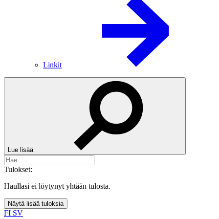
Linkit
Lue lisää
Tulokset:
Haullasi ei löytynyt yhtään tulosta.
Näytä lisää tuloksia
FI
SV