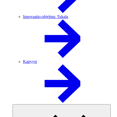
Innovaatio-ohjelma: Tukala
Kapyysi