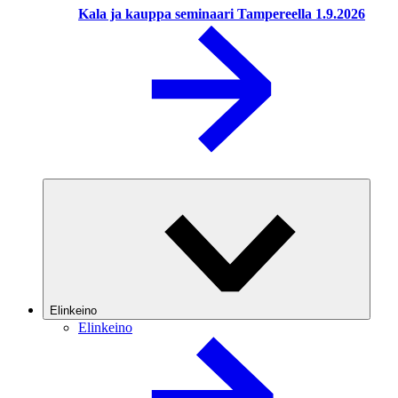
Kala ja kauppa seminaari Tampereella 1.9.2026
Elinkeino
Elinkeino