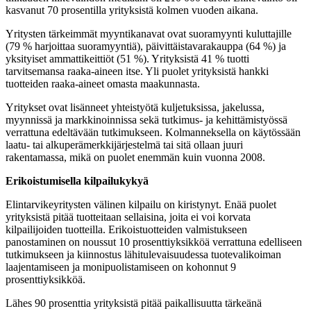
kasvanut 70 prosentilla yrityksistä kolmen vuoden aikana.
Yritysten tärkeimmät myyntikanavat ovat suoramyynti kuluttajille
(79 % harjoittaa suoramyyntiä), päivittäistavarakauppa (64 %) ja
yksityiset ammattikeittiöt (51 %). Yrityksistä 41 % tuotti
tarvitsemansa raaka-aineen itse. Yli puolet yrityksistä hankki
tuotteiden raaka-aineet omasta maakunnasta.
Yritykset ovat lisänneet yhteistyötä kuljetuksissa, jakelussa,
myynnissä ja markkinoinnissa sekä tutkimus- ja kehittämistyössä
verrattuna edeltävään tutkimukseen. Kolmanneksella on käytössään
laatu- tai alkuperämerkkijärjestelmä tai sitä ollaan juuri
rakentamassa, mikä on puolet enemmän kuin vuonna 2008.
Erikoistumisella kilpailukykyä
Elintarvikeyritysten välinen kilpailu on kiristynyt. Enää puolet
yrityksistä pitää tuotteitaan sellaisina, joita ei voi korvata
kilpailijoiden tuotteilla. Erikoistuotteiden valmistukseen
panostaminen on noussut 10 prosenttiyksikköä verrattuna edelliseen
tutkimukseen ja kiinnostus lähitulevaisuudessa tuotevalikoiman
laajentamiseen ja monipuolistamiseen on kohonnut 9
prosenttiyksikköä.
Lähes 90 prosenttia yrityksistä pitää paikallisuutta tärkeänä