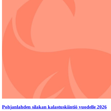
Pohjanlahden silakan kalastuskiintiö vuodelle 2026