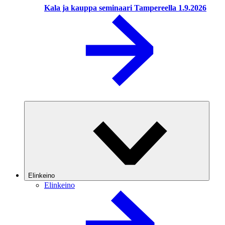
Kala ja kauppa seminaari Tampereella 1.9.2026
Elinkeino
Elinkeino