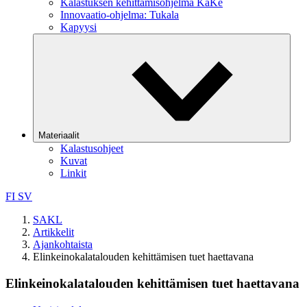
Kalastuksen kehittämisohjelma KaKe
Innovaatio-ohjelma: Tukala
Kapyysi
Materiaalit
Kalastusohjeet
Kuvat
Linkit
FI
SV
SAKL
Artikkelit
Ajankohtaista
Elinkeinokalatalouden kehittämisen tuet haettavana
Elinkeinokalatalouden kehittämisen tuet haettavana