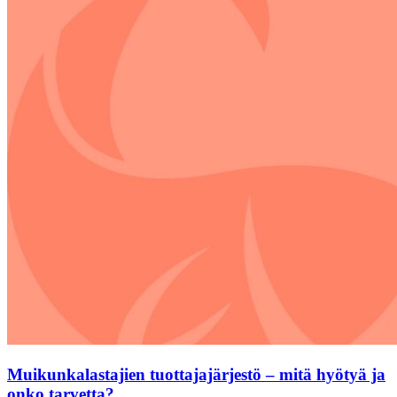
Muikunkalastajien tuottajajärjestö – mitä hyötyä ja
onko tarvetta?