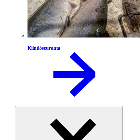
Kiintiöseuranta