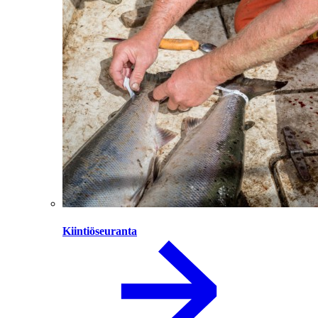
Kiintiöseuranta