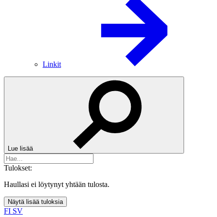
Linkit
Lue lisää
Tulokset:
Haullasi ei löytynyt yhtään tulosta.
Näytä lisää tuloksia
FI
SV