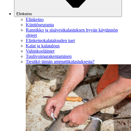
Elinkeino
Elinkeino
Kiintiöseuranta
Rannikko ja sisävesikalastuksen hyvän käytännön
ohjeet
Elinkeinokalatalouden tuet
Kalat ja kalatalous
Vahinkoeläimet
Tuulivoimarakentaminen
Tiesitkö tämän ammattikalastuksesta?