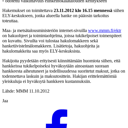
◦ odotettu vaikuttavuus elinkeinokalatalouden kehitykseen
Hakemukset on toimitettava
23.11.2012 klo 16.15 mennessä
siihen
ELY-keskukseen, jonka alueella hanke on pääosin tarkoitus
toteuttaa.
Maa- ja metsätalousministeriön internet-sivuilla
www.mmm.fi/ektr
on hakuohjeet ja toimintaohjelma, joissa tukikelpoiset toimenpiteet
on kuvattu. Sivuilta voi tulostaa hakulomakkeen sekä
hanketiivistelmälomakkeen. Lisätietoja, hakuohjeita ja
hakulomakkeita saa myös ELY-keskuksista.
Hakijoita pyydetään erityisesti kiinnittämään huomiota siihen, että
hankkeissa tukikelpoiseksi hyväksytään ai­noastaan suoraan
hankkeesta aiheutuneet ja todelli­suudessa suoritetut maksut, jotka on
todennettava las­kuin ja maksutosittein. Hakijan erittelemättömiä
yleis­kuluja ei hyväksytä hankkeen kustannuksiin.
Lähde: MMM 11.10.2012
Jaa