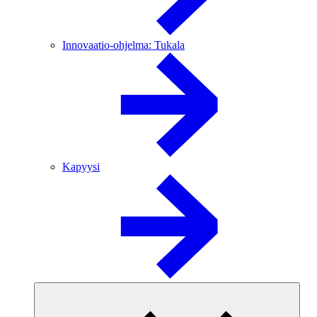
Innovaatio-ohjelma: Tukala
Kapyysi