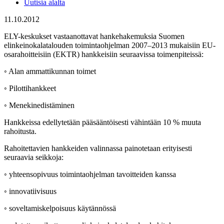
Uutisia alalta
11.10.2012
ELY-keskukset vastaanottavat hankehakemuksia Suo­men
elinkeinokalatalouden toimintaohjelman 2007–2013 mukaisiin EU-
osa­rahoit­teisiin (EKTR) hankkeisiin seuraavissa toimenpiteissä:
◦ Alan ammattikunnan toimet
◦ Pilottihankkeet
◦ Menekinedistäminen
Hankkeissa edellytetään pääsääntöisesti vähintään 10 % muuta
rahoitusta.
Rahoitettavien hankkeiden valinnassa painotetaan erityisesti
seuraavia seikkoja:
◦ yhteensopivuus toimintaohjelman tavoitteiden kanssa
◦ innovatiivisuus
◦ soveltamiskelpoisuus käytännössä