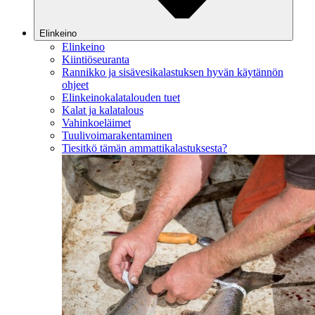
Elinkeino
Elinkeino
Kiintiöseuranta
Rannikko ja sisävesikalastuksen hyvän käytännön
ohjeet
Elinkeinokalatalouden tuet
Kalat ja kalatalous
Vahinkoeläimet
Tuulivoimarakentaminen
Tiesitkö tämän ammattikalastuksesta?