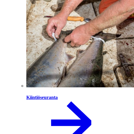
Kiintiöseuranta