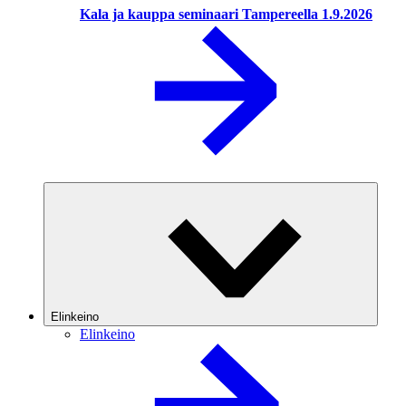
Kala ja kauppa seminaari Tampereella 1.9.2026
Elinkeino
Elinkeino