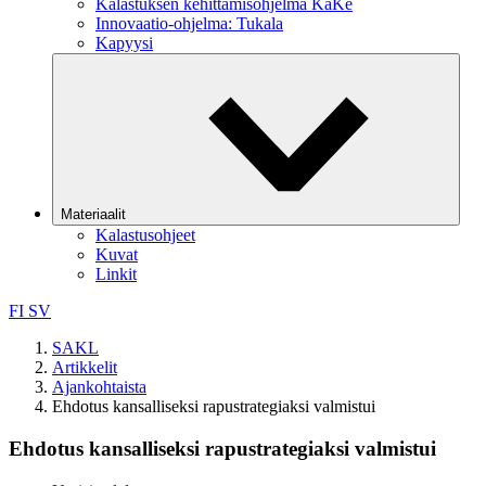
Kalastuksen kehittämisohjelma KaKe
Innovaatio-ohjelma: Tukala
Kapyysi
Materiaalit
Kalastusohjeet
Kuvat
Linkit
FI
SV
SAKL
Artikkelit
Ajankohtaista
Ehdotus kansalliseksi rapustrategiaksi valmistui
Ehdotus kansalliseksi rapustrategiaksi valmistui