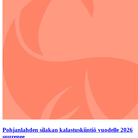
Pohjanlahden silakan kalastuskiintiö vuodelle 2026
suurenee