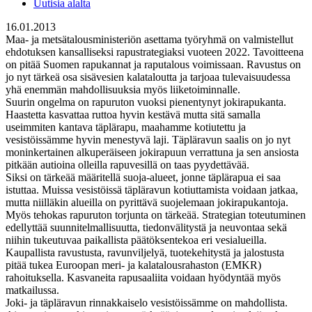
Uutisia alalta
16.01.2013
Maa- ja metsätalousministeriön asettama työryhmä on valmistellut
ehdotuksen kansalliseksi rapustrategiaksi vuoteen 2022. Tavoitteena
on pitää Suomen rapukannat ja raputalous voimissaan. Ravustus on
jo nyt tärkeä osa sisävesien kalataloutta ja tarjoaa tulevaisuudessa
yhä enemmän mahdollisuuksia myös liiketoiminnalle.
Suurin ongelma on rapuruton vuoksi pienentynyt jokirapukanta.
Haastetta kasvattaa ruttoa hyvin kestävä mutta sitä samalla
useimmiten kantava täplärapu, maahamme kotiutettu ja
vesistöissämme hyvin menestyvä laji. Täpläravun saalis on jo nyt
moninkertainen alkuperäiseen jokirapuun verrattuna ja sen ansiosta
pitkään autioina olleilla rapuvesillä on taas pyydettävää.
Siksi on tärkeää määritellä suoja-alueet, jonne täplärapua ei saa
istuttaa. Muissa vesistöissä täpläravun kotiuttamista voidaan jatkaa,
mutta niilläkin alueilla on pyrittävä suojelemaan jokirapukantoja.
Myös tehokas rapuruton torjunta on tärkeää. Strategian toteutuminen
edellyttää suunnitelmallisuutta, tiedonvälitystä ja neuvontaa sekä
niihin tukeutuvaa paikallista päätöksentekoa eri vesialueilla.
Kaupallista ravustusta, ravunviljelyä, tuotekehitystä ja jalostusta
pitää tukea Euroopan meri- ja kalatalousrahaston (EMKR)
rahoituksella. Kasvaneita rapusaaliita voidaan hyödyntää myös
matkailussa.
Joki- ja täpläravun rinnakkaiselo vesistöissämme on mahdollista.