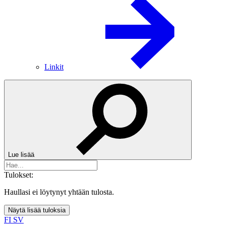
Linkit
Lue lisää
Tulokset:
Haullasi ei löytynyt yhtään tulosta.
Näytä lisää tuloksia
FI
SV