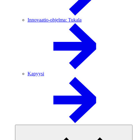
Innovaatio-ohjelma: Tukala
Kapyysi