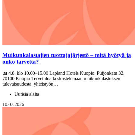
Muikunkalastajien tuottajajärjestö – mitä hyötyä ja
onko tarvetta?
📅 4.8. klo 10.00–15.00 Lapland Hotels Kuopio, Puijonkatu 32,
70100 Kuopio Tervetuloa keskustelemaan muikunkalastuksen
tulevaisuudesta, yhteistyön…
Uutisia alalta
10.07.2026