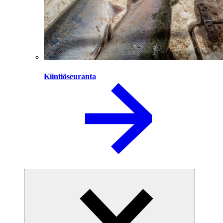
Kiintiöseuranta