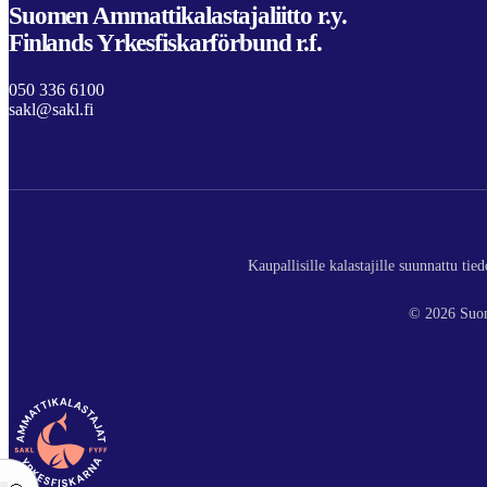
Suomen Ammattikalastajaliitto r.y.
Finlands Yrkesfiskarförbund r.f.
050 336 6100
sakl@sakl.fi
Kaupallisille kalastajille suunnattu ti
© 2026 Suom