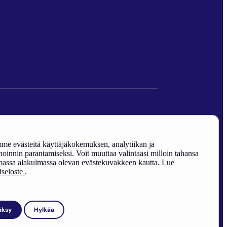
den edistäminen).
e evästeitä käyttäjäkokemuksen, analytiikan ja
oinnin parantamiseksi. Voit muuttaa valintaasi milloin tahansa
assa alakulmassa olevan evästekuvakkeen kautta. Lue
riseloste
.
äksy
Hylkää