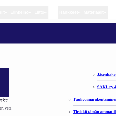
lit
Elinkeino
Liitto
MSC
Hankkeet
Materiaalit
Artikkelit
Elinkeino
Liitto
DOKUMENTTI ”LAIVURI JA TYTTÖ”
Ajankohtaista
Kiintiöseuranta
Organisaat
Blogit
Rannikko ja sisävesikal
Liiton vast
i ja tyttö”
Heikin horisontista
Elinkeinokalatalouden t
Jäsenjärje
Kalat ja kalatalous
Jäsenhak
Vahinkoeläimet
SAKL ry 4
Tuulivoimarakentamine
öytyy linkissä
http://areena.yle.fi/tv/1638828
i vetää yhä vesille kauas Nordkappin pohjoispuolelle. Fjeldskår pestaa
Tiesitkö tämän ammattik