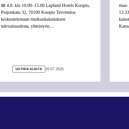
📅 4.8. klo 10.00–15.00 Lapland Hotels Kuopio,
maa- 
Puijonkatu 32, 70100 Kuopio Tervetuloa
13.33
keskustelemaan muikunkalastuksen
kalas
tulevaisuudesta, yhteistyön…
Kans
10.07.2026
UUTISIA ALALTA