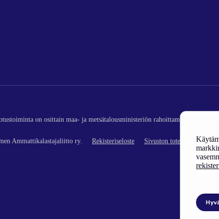
edotustoiminta on osittain maa- ja metsätalousministeriön rahoittamaa (kalatalou
Käytämm
en Ammattikalastajaliitto ry.
Rekisteriseloste
Sivuston toteutus
markkin
vasemm
rekiste
Hyv