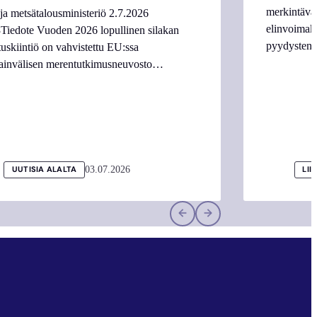
merkintäva
ja metsätalousministeriö 2.7.2026
elinvoimake
Tiedote Vuoden 2026 lopullinen silakan
pyydysten m
tuskiintiö on vahvistettu EU:ssa
ainvälisen merentutkimusneuvosto…
03.07.2026
UUTISIA ALALTA
LII