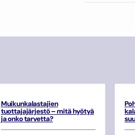
Muikunkalastajien
Poh
tuottajajärjestö – mitä hyötyä
kal
ja onko tarvetta?
su