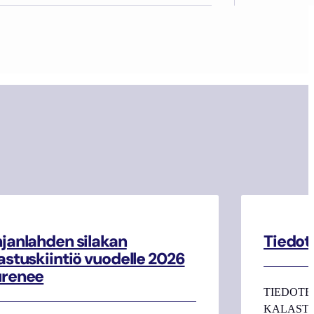
janlahden silakan
Tiedot
astuskiintiö vuodelle 2026
urenee
TIEDOTE
KALASTAJI