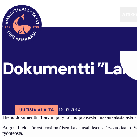
Artikke
SAKL
ARTIKKELIT
AJANKOHTAISTA
Dokumentti ”Laivur
UUTISIA ALALTA
16.05.2014
Hieno dokumentti ”Laivuri ja tyttö” norjalaisesta turskankalastajasta l
August Fjeldskår osti ensimmäisen kalastusaluksensa 16-vuotiaana. Ver
työnteosta.