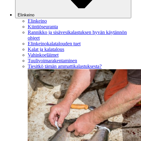
Elinkeino
Elinkeino
Kiintiöseuranta
Rannikko ja sisävesikalastuksen hyvän käytännön
ohjeet
Elinkeinokalatalouden tuet
Kalat ja kalatalous
Vahinkoeläimet
Tuulivoimarakentaminen
Tiesitkö tämän ammattikalastuksesta?