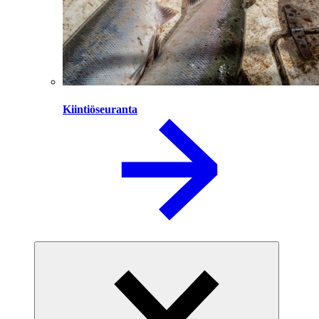
Kiintiöseuranta