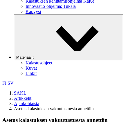
Kalastuksen kehittämisohjelma KaKe
Innovaatio-ohjelma: Tukala
Kapyysi
Materiaalit
Kalastusohjeet
Kuvat
Linkit
FI
SV
SAKL
Artikkelit
Ajankohtaista
Asetus kalastuksen vakuutustuesta annettiin
Asetus kalastuksen vakuutustuesta annettiin