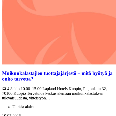
Muikunkalastajien tuottajajärjestö – mitä hyötyä ja
onko tarvetta?
📅 4.8. klo 10.00–15.00 Lapland Hotels Kuopio, Puijonkatu 32,
70100 Kuopio Tervetuloa keskustelemaan muikunkalastuksen
tulevaisuudesta, yhteistyön…
Uutisia alalta
10.07.2026