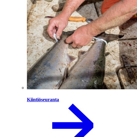
Kiintiöseuranta