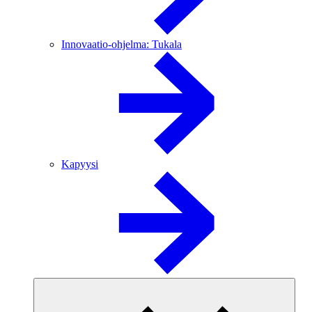
Innovaatio-ohjelma: Tukala
Kapyysi