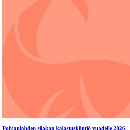
Pohjanlahden silakan kalastuskiintiö vuodelle 2026