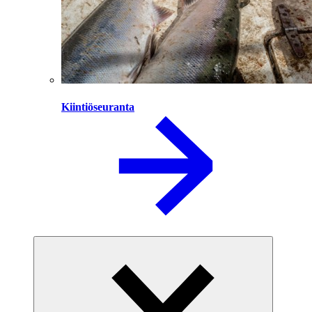
Kiintiöseuranta