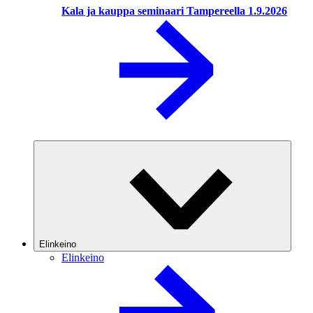
Kala ja kauppa seminaari Tampereella 1.9.2026
Elinkeino
Elinkeino