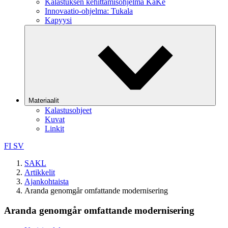
Kalastuksen kehittämisohjelma KaKe
Innovaatio-ohjelma: Tukala
Kapyysi
Materiaalit
Kalastusohjeet
Kuvat
Linkit
FI
SV
SAKL
Artikkelit
Ajankohtaista
Aranda genomgår omfattande modernisering
Aranda genomgår omfattande modernisering