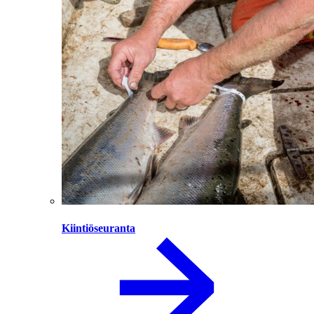
Kiintiöseuranta