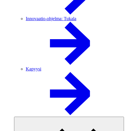
Innovaatio-ohjelma: Tukala
Kapyysi