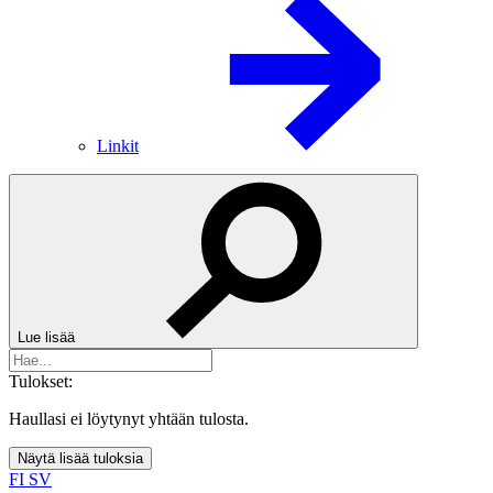
Linkit
Lue lisää
Tulokset:
Haullasi ei löytynyt yhtään tulosta.
Näytä lisää tuloksia
FI
SV