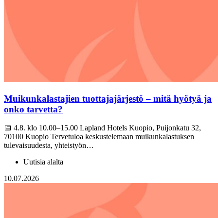
Muikunkalastajien tuottajajärjestö – mitä hyötyä ja
onko tarvetta?
📅 4.8. klo 10.00–15.00 Lapland Hotels Kuopio, Puijonkatu 32,
70100 Kuopio Tervetuloa keskustelemaan muikunkalastuksen
tulevaisuudesta, yhteistyön…
Uutisia alalta
10.07.2026