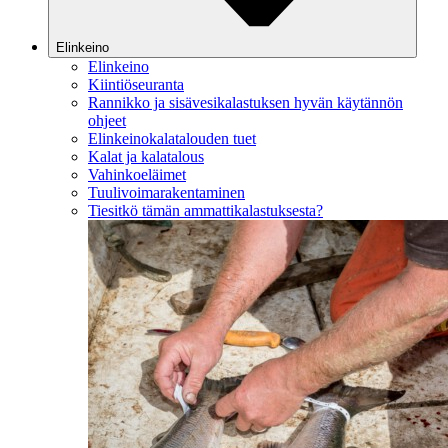
Elinkeino
Elinkeino
Kiintiöseuranta
Rannikko ja sisävesikalastuksen hyvän käytännön
ohjeet
Elinkeinokalatalouden tuet
Kalat ja kalatalous
Vahinkoeläimet
Tuulivoimarakentaminen
Tiesitkö tämän ammattikalastuksesta?