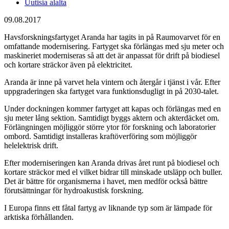
Uutisia alalta
09.08.2017
Havsforskningsfartyget Aranda har tagits in på Raumovarvet för en
omfattande modernisering. Fartyget ska förlängas med sju meter och
maskineriet moderniseras så att det är anpassat för drift på biodiesel
och kortare sträckor även på elektricitet.
Aranda är inne på varvet hela vintern och återgår i tjänst i vår. Efter
uppgraderingen ska fartyget vara funktionsdugligt in på 2030-talet.
Under dockningen kommer fartyget att kapas och förlängas med en
sju meter lång sektion. Samtidigt byggs aktern och akterdäcket om.
Förlängningen möjliggör större ytor för forskning och laboratorier
ombord. Samtidigt installeras kraftöverföring som möjliggör
helelektrisk drift.
Efter moderniseringen kan Aranda drivas året runt på biodiesel och
kortare sträckor med el vilket bidrar till minskade utsläpp och buller.
Det är bättre för organismerna i havet, men medför också bättre
förutsättningar för hydroakustisk forskning.
I Europa finns ett fåtal fartyg av liknande typ som är lämpade för
arktiska förhållanden.