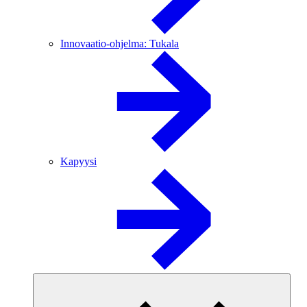
Innovaatio-ohjelma: Tukala
Kapyysi