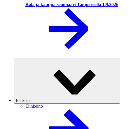
Kala ja kauppa seminaari Tampereella 1.9.2026
Elinkeino
Elinkeino