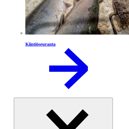
Kiintiöseuranta