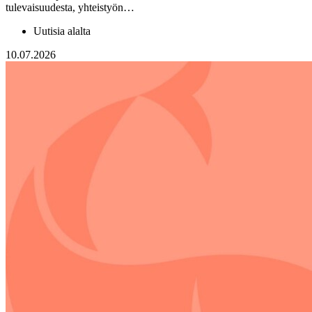
tulevaisuudesta, yhteistyön…
Uutisia alalta
10.07.2026