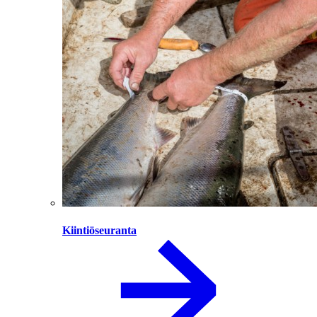
Kiintiöseuranta