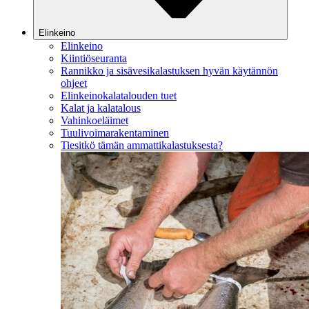
Elinkeino
Elinkeino
Kiintiöseuranta
Rannikko ja sisävesikalastuksen hyvän käytännön
ohjeet
Elinkeinokalatalouden tuet
Kalat ja kalatalous
Vahinkoeläimet
Tuulivoimarakentaminen
Tiesitkö tämän ammattikalastuksesta?