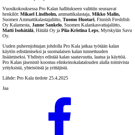
Vuosikokouksessa Pro Kalan hallitukseen valittiin seuraavat
henkilöt:
Mikael Lindholm,
ammattikalastaja,
Mikko Malin,
Suomen Ammattikalastajaliitto,
Tuomo Huotari
, Finnish Freshfish
Oy Kalamesta,
Janne Sankelo
, Suomen Kalankasvattajaliitto,
Matti Isohätälä
, Hätälä Oy ja
Piia-Kristina Leps
, Myrskylän Savu
Oy.
Uuden puheenjohtajan johdolla Pro Kala jatkaa työtään kalan
käytön edistämiseksi ja suomalaisen kalan tunnettuuden
lisäämiseksi. Yhdistys edistää kalan saatavuutta, laatua ja käyttöä.
Pro Kalan jäsenistö koostuu elinkeinokalatalouden alalla toimivista
yrityksistä, yhteisöistä ja yrittäjistä.
Lähde: Pro Kala tiedote 25.4.2025
Jaa