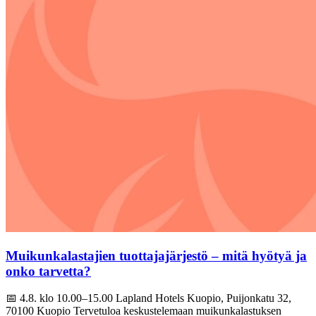
Muikunkalastajien tuottajajärjestö – mitä hyötyä ja
onko tarvetta?
📅 4.8. klo 10.00–15.00 Lapland Hotels Kuopio, Puijonkatu 32,
70100 Kuopio Tervetuloa keskustelemaan muikunkalastuksen