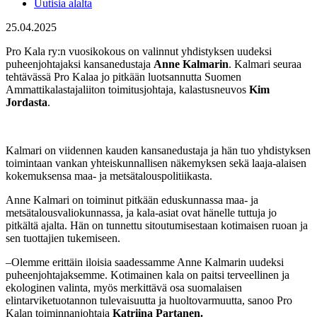
Uutisia alalta
25.04.2025
Pro Kala ry:n vuosikokous on valinnut yhdistyksen uudeksi
puheenjohtajaksi kansanedustaja
Anne Kalmarin
. Kalmari seuraa
tehtävässä Pro Kalaa jo pitkään luotsannutta Suomen
Ammattikalastajaliiton toimitusjohtaja, kalastusneuvos
Kim
Jordasta
.
Kalmari on viidennen kauden kansanedustaja ja hän tuo yhdistyksen
toimintaan vankan yhteiskunnallisen näkemyksen sekä laaja-alaisen
kokemuksensa maa- ja metsätalouspolitiikasta.
Anne Kalmari on toiminut pitkään eduskunnassa maa- ja
metsätalousvaliokunnassa, ja kala-asiat ovat hänelle tuttuja jo
pitkältä ajalta. Hän on tunnettu sitoutumisestaan kotimaisen ruoan ja
sen tuottajien tukemiseen.
–Olemme erittäin iloisia saadessamme Anne Kalmarin uudeksi
puheenjohtajaksemme. Kotimainen kala on paitsi terveellinen ja
ekologinen valinta, myös merkittävä osa suomalaisen
elintarviketuotannon tulevaisuutta ja huoltovarmuutta, sanoo Pro
Kalan toiminnanjohtaja
Katriina Partanen.