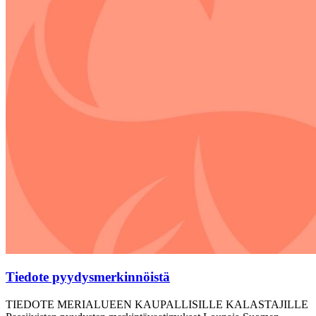
Tiedote pyydysmerkinnöistä
TIEDOTE MERIALUEEN KAUPALLISILLE KALASTAJILLE