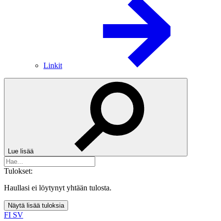
Linkit
Lue lisää
Tulokset:
Haullasi ei löytynyt yhtään tulosta.
Näytä lisää tuloksia
FI
SV