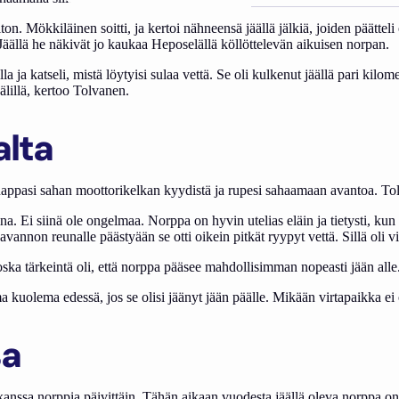
iton. Mökkiläinen soitti, ja kertoi nähneensä jäällä jälkiä, joiden päät
Jäällä he näkivät jo kaukaa Heposelällä köllöttelevän aikuisen norpan.
la ja katseli, mistä löytyisi sulaa vettä. Se oli kulkenut jäällä pari kilom
älillä, kertoo Tolvanen.
alta
appasi sahan moottorikelkan kyydistä ja rupesi sahaamaan avantoa. Tolv
 Ei siinä ole ongelmaa. Norppa on hyvin utelias eläin ja tietysti, kun se
vannon reunalle päästyään se otti oikein pitkät ryypyt vettä. Sillä oli vi
ka tärkeintä oli, että norppa pääsee mahdollisimman nopeasti jään alle
ma kuolema edessä, jos se olisi jäänyt jään päälle. Mikään virtapaikka ei 
sa
nssa norppia päivittäin. Tähän aikaan vuodesta jäällä oleva norppa on