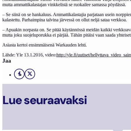
mutta ammattikalastajan vinkkelistä se ruokailee samassa pöydässä.
– Se siinä on se hankaluus. Ammattikalastajia parjataan usein norppie
kalastettu. Parhaimpina talvina järvessä on ollut neljä sataa verkkoa.
– Apuakin norpasta on. Se pitää käytännössä meidän kaikki verkkoavann
mutta joku suojeluporukka ei pärjää. Tähän pitäisi vaan saada yhteiset 
Asiasta kertoi ensimmäisenä Warkauden lehti.
Lähde: Yle 13.1.2016, video:
http://yle.fi/uutiset/hellyttava_video_
Jaa
Facebook
X
Lue seuraavaksi