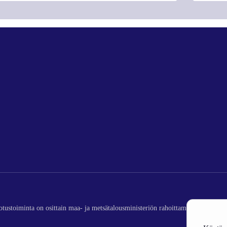
edotustoiminta on osittain maa- ja metsätalousministeriön rahoittamaa (kalatalou