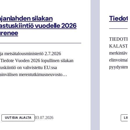
janlahden silakan
Tiedot
astuskiintiö vuodelle 2026
urenee
TIEDOTE
KALASTAJI
merkintäva
ja metsätalousministeriö 2.7.2026
elinvoimake
Tiedote Vuoden 2026 lopullinen silakan
pyydysten m
tuskiintiö on vahvistettu EU:ssa
ainvälisen merentutkimusneuvosto…
03.07.2026
UUTISIA ALALTA
LII