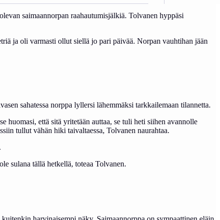
teli olevan saimaannorpan raahautumisjälkiä. Tolvanen hyppäsi
etriä ja oli varmasti ollut siellä jo pari päivää. Norpan vauhtihan jään
asen sahatessa norppa lyllersi lähemmäksi tarkkailemaan tilannetta.
 huomasi, että sitä yritetään auttaa, se tuli heti siihen avannolle
ssiin tullut vähän hiki taivaltaessa, Tolvanen naurahtaa.
.
ole sulana tällä hetkellä, toteaa Tolvanen.
 kuitenkin harvinaisempi näky. Saimaannorppa on sympaattinen eläin,