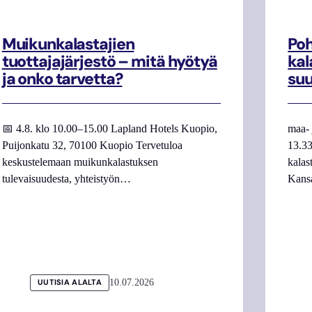
Muikunkalastajien
Poh
tuottajajärjestö – mitä hyötyä
kal
ja onko tarvetta?
su
📅 4.8. klo 10.00–15.00 Lapland Hotels Kuopio,
maa- 
Puijonkatu 32, 70100 Kuopio Tervetuloa
13.33
keskustelemaan muikunkalastuksen
kalas
tulevaisuudesta, yhteistyön…
Kans
10.07.2026
UUTISIA ALALTA