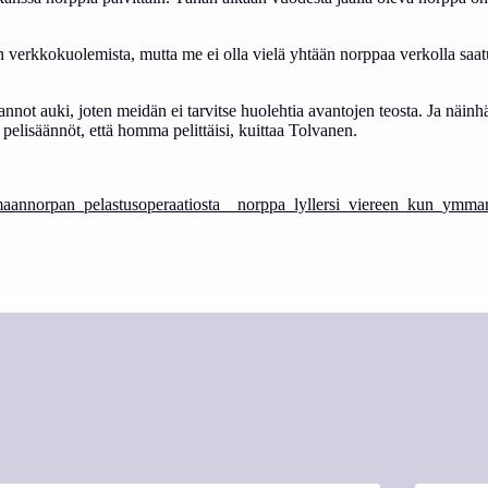
n verkkokuolemista, mutta me ei olla vielä yhtään norppaa verkolla saatu
ot auki, joten meidän ei tarvitse huolehtia avantojen teosta. Ja näinhä
pelisäännöt, että homma pelittäisi, kuittaa Tolvanen.
saimaannorpan_pelastusoperaatiosta__norppa_lyllersi_viereen_kun_ymma