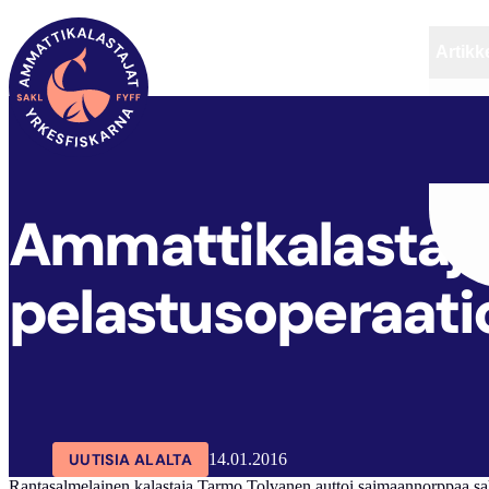
Artikke
SAKL
ARTIKKELIT
AJANKOHTAISTA
Ammattikalastaja
pelastusoperaati
UUTISIA ALALTA
14.01.2016
Rantasalmelainen kalastaja Tarmo Tolvanen auttoi saimaannorppaa saha