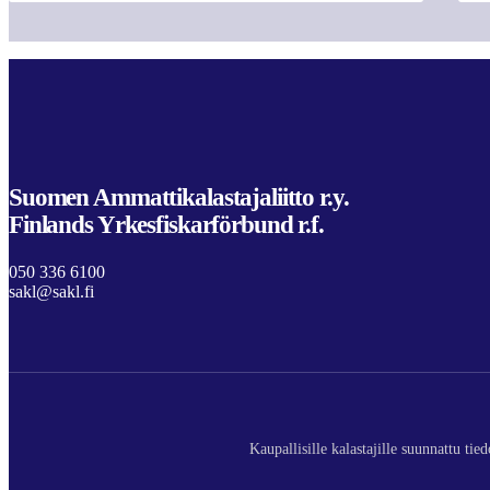
Suomen Ammattikalastajaliitto r.y.
Finlands Yrkesfiskarförbund r.f.
050 336 6100
sakl@sakl.fi
Kaupallisille kalastajille suunnattu ti