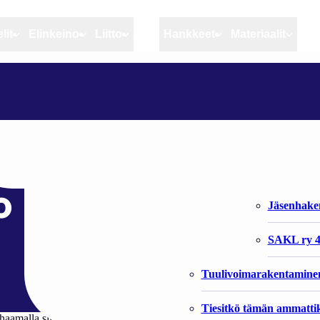
lit
Elinkeino
Liitto
MSC
Hankkeet
Materiaalit
Artikkelit
Elinkeino
Liitto
AMMATTIKALASTAJA JA SAIMAANNORPAN PELASTUSOPERAATIO
Ajankohtaista
Kiintiöseuranta
Organisaat
Blogit
Rannikko ja sisävesikal
Liiton vast
 ja saimaannorpa
Heikin horisontista
Elinkeinokalatalouden t
Jäsenjärje
o
Kalat ja kalatalous
Jäsenhak
Vahinkoeläimet
SAKL ry 4
Tuulivoimarakentamine
Tiesitkö tämän ammattik
amalla sille avannon. Moni ei vastaavaan tilanteeseen ole joutunut.