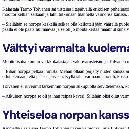
Kalastaja Tarmo Tolvanen sai tiistaina iltapäivällä erikoisen puhelinso
moottorikelkan selkään ja lähti tutkimaan tilannetta vaimonsa kanssa. 
– Siellähän se norppa keskellä selkää olla kellotteli jään väärällä puolel
päällä ei ole päätä huimaavaa ja se oli jo monta kertaa maannut siinä v
Välttyi varmalta kuolem
Moottorisaha kuuluu verkkokalastajan vakiovarusteisiin ja Tolvanen n
– Eihän norppa pelkää ihmistä. Mehän ollaan pärjätty niiden kanssa aina.
odottelemaan, että pääsee järveen. Kyllä sillä varmaan jano oli, koska a
Tolvanen ei ruvennut tarkemmin norpan sukupuolta selvittelemään, kos
– Aikuinen norppa se oli ja ihan reipas kaveri. Sillähän olisi ollut var
Yhteiseloa norpan kans
Ammattikalastajana Tarmo Tolvanen näkee vaimonsa Tarja Lötjösen ka