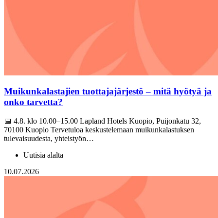
Muikunkalastajien tuottajajärjestö – mitä hyötyä ja
onko tarvetta?
📅 4.8. klo 10.00–15.00 Lapland Hotels Kuopio, Puijonkatu 32,
70100 Kuopio Tervetuloa keskustelemaan muikunkalastuksen
tulevaisuudesta, yhteistyön…
Uutisia alalta
10.07.2026