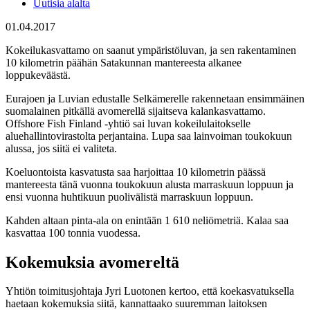
Uutisia alalta
01.04.2017
Kokeilukasvattamo on saanut ympäristöluvan, ja sen rakentaminen
10 kilometrin päähän Satakunnan mantereesta alkanee
loppukeväästä.
Eurajoen ja Luvian edustalle Selkämerelle rakennetaan ensimmäinen
suomalainen pitkällä avomerellä sijaitseva kalankasvattamo.
Offshore Fish Finland -yhtiö sai luvan kokeilulaitokselle
aluehallintovirastolta perjantaina. Lupa saa lainvoiman toukokuun
alussa, jos siitä ei valiteta.
Koeluontoista kasvatusta saa harjoittaa 10 kilometrin päässä
mantereesta tänä vuonna toukokuun alusta marraskuun loppuun ja
ensi vuonna huhtikuun puolivälistä marraskuun loppuun.
Kahden altaan pinta-ala on enintään 1 610 neliömetriä. Kalaa saa
kasvattaa 100 tonnia vuodessa.
Kokemuksia avomereltä
Yhtiön toimitusjohtaja Jyri Luotonen kertoo, että koekasvatuksella
haetaan kokemuksia siitä, kannattaako suuremman laitoksen