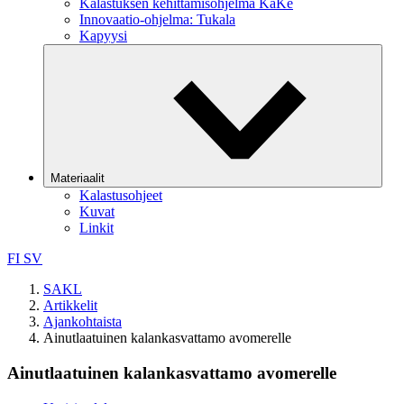
Kalastuksen kehittämisohjelma KaKe
Innovaatio-ohjelma: Tukala
Kapyysi
Materiaalit
Kalastusohjeet
Kuvat
Linkit
FI
SV
SAKL
Artikkelit
Ajankohtaista
Ainutlaatuinen kalankasvattamo avomerelle
Ainutlaatuinen kalankasvattamo avomerelle