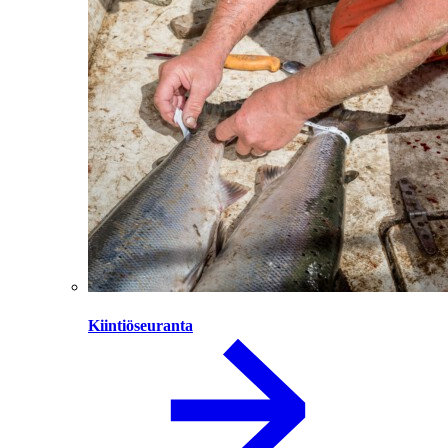
Kiintiöseuranta