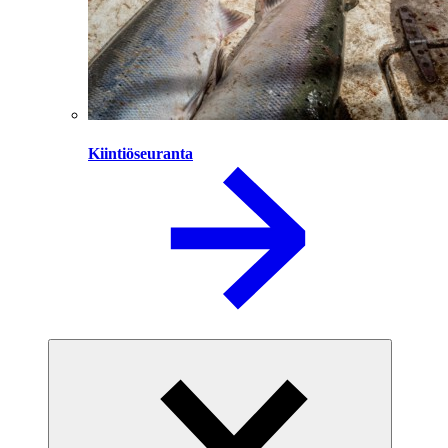
Kiintiöseuranta