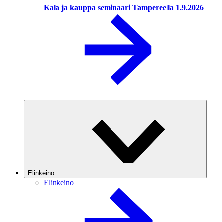
Kala ja kauppa seminaari Tampereella 1.9.2026
Elinkeino
Elinkeino