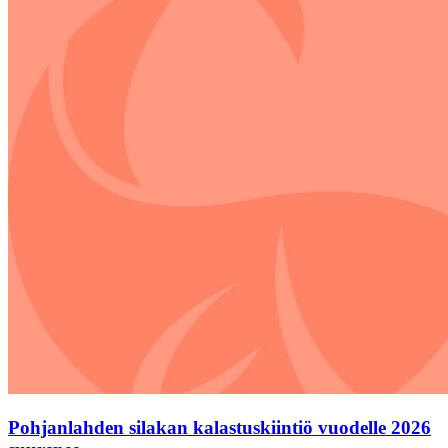
Pohjanlahden silakan kalastuskiintiö vuodelle 2026