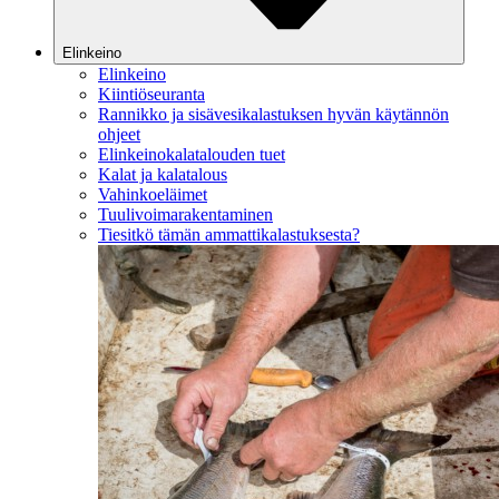
Elinkeino
Elinkeino
Kiintiöseuranta
Rannikko ja sisävesikalastuksen hyvän käytännön
ohjeet
Elinkeinokalatalouden tuet
Kalat ja kalatalous
Vahinkoeläimet
Tuulivoimarakentaminen
Tiesitkö tämän ammattikalastuksesta?