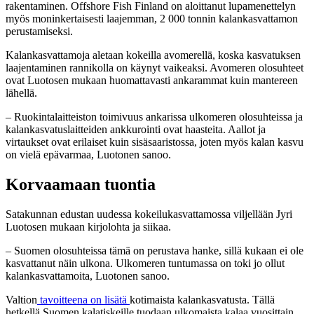
rakentaminen. Offshore Fish Finland on aloittanut lupamenettelyn
myös moninkertaisesti laajemman, 2 000 tonnin kalankasvattamon
perustamiseksi.
Kalankasvattamoja aletaan kokeilla avomerellä, koska kasvatuksen
laajentaminen rannikolla on käynyt vaikeaksi. Avomeren olosuhteet
ovat Luotosen mukaan huomattavasti ankarammat kuin mantereen
lähellä.
– Ruokintalaitteiston toimivuus ankarissa ulkomeren olosuhteissa ja
kalankasvatuslaitteiden ankkurointi ovat haasteita. Aallot ja
virtaukset ovat erilaiset kuin sisäsaaristossa, joten myös kalan kasvu
on vielä epävarmaa, Luotonen sanoo.
Korvaamaan tuontia
Satakunnan edustan uudessa kokeilukasvattamossa viljellään Jyri
Luotosen mukaan kirjolohta ja siikaa.
– Suomen olosuhteissa tämä on perustava hanke, sillä kukaan ei ole
kasvattanut näin ulkona. Ulkomeren tuntumassa on toki jo ollut
kalankasvattamoita, Luotonen sanoo.
Valtion
tavoitteena on lisätä
kotimaista kalankasvatusta. Tällä
hetkellä Suomen kalatiskeille tuodaan ulkomaista kalaa vuosittain