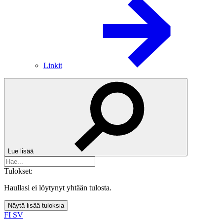
Linkit
Lue lisää
Tulokset:
Haullasi ei löytynyt yhtään tulosta.
Näytä lisää tuloksia
FI
SV