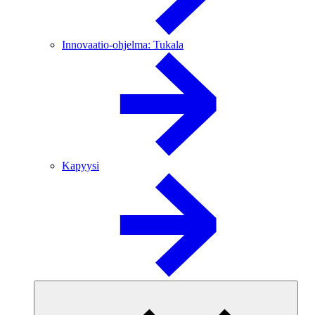
Innovaatio-ohjelma: Tukala
Kapyysi