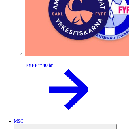
FYFF rf 40 år
MSC