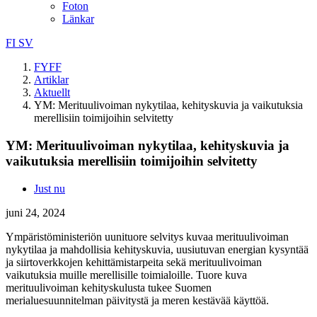
Foton
Länkar
FI
SV
FYFF
Artiklar
Aktuellt
YM: Merituulivoiman nykytilaa, kehityskuvia ja vaikutuksia
merellisiin toimijoihin selvitetty
YM: Merituulivoiman nykytilaa, kehityskuvia ja
vaikutuksia merellisiin toimijoihin selvitetty
Just nu
juni 24, 2024
Ympäristöministeriön uunituore selvitys kuvaa merituulivoiman
nykytilaa ja mahdollisia kehityskuvia, uusiutuvan energian kysyntää
ja siirtoverkkojen kehittämistarpeita sekä merituulivoiman
vaikutuksia muille merellisille toimialoille. Tuore kuva
merituulivoiman kehityskulusta tukee Suomen
merialuesuunnitelman päivitystä ja meren kestävää käyttöä.