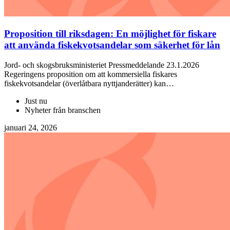
Proposition till riksdagen: En möjlighet för fiskare
att använda fiskekvotsandelar som säkerhet för lån
Jord- och skogsbruksministeriet Pressmeddelande 23.1.2026
Regeringens proposition om att kommersiella fiskares
fiskekvotsandelar (överlåtbara nyttjanderätter) kan…
Just nu
Nyheter från branschen
januari 24, 2026