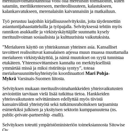
merituulivoimatuotannolla voisi olla merellisiin toimialoihin, kuten
satamiin, meriliikenteeseen, meriteollisuuteen, kalastukseen,
kalankasvatukseen, merenalaisiin kaivannaisiin ja matkailuun.
Työ perustuu laajoihin kirjallisuusselvityksiin, joita täydennettiin
asiantuntijahaastatteluilla ja työpajalla. Selvityksessä tehtiin myös
rannikon asukkaille ja virkistyskäyttäjille suunnattu kysely
merituulivoiman sosiaalisista ja kulttuurisista vaikutuksista.
”Merialueen käyttö on yhteiskunnan yhteinen asia. Kansalliset
tavoitteet realisoituvat kansalaisen arjessa muun muassa muuttamalla
merialueen virkistyskäyttöä, ja nämä muutokset on syytä tunnistaa
etukäteen. Yhteensovittamisen kannalta on merkityksellistä
ymmärtää missä ja miksi ristiriitoja syntyy”, toteaa
merialuesuunnitteluyhteistyön koordinaattori
Mari Pohja-
Mykrä
Varsinais-Suomen liitosta.
Selvityksen mukaan merituulivoimahankkeiden yhteisvaikutusten
arviointiin tarvitaan vielä lisää tutkittua tietoa. Hankkeiden
yhteisvaikutusten selvittäminen edellyttää myös tiivistä
kansainvälistä yhteistyötä sekä tutkimusrahoituksen tarjoamista
esimerkiksi julkisen ja yksityisen sektorin kumppanuutena (ns.
public-private-partnership -malli).
Selvityksen toteutti ympäristöministeriön toimeksiannosta Sitowise
Oy.