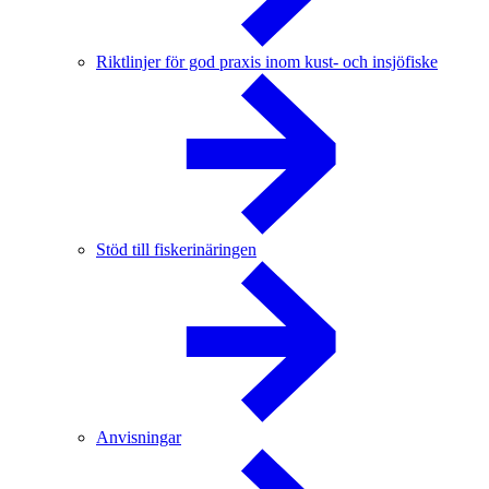
Riktlinjer för god praxis inom kust- och insjöfiske
Stöd till fiskerinäringen
Anvisningar