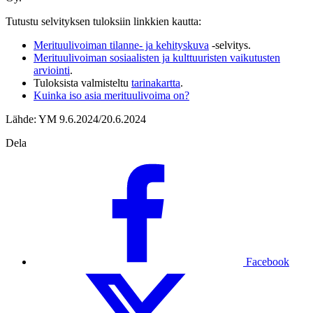
Tutustu selvityksen tuloksiin linkkien kautta:
Merituulivoiman tilanne- ja kehityskuva
-selvitys.
Merituulivoiman sosiaalisten ja kulttuuristen vaikutusten
arviointi
.
Tuloksista valmisteltu
tarinakartta
.
Kuinka iso asia merituulivoima on?
Lähde: YM 9.6.2024/20.6.2024
Dela
Facebook