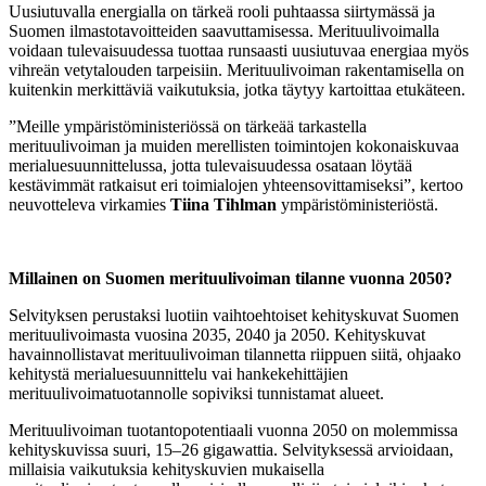
Uusiutuvalla energialla on tärkeä rooli puhtaassa siirtymässä ja
Suomen ilmastotavoitteiden saavuttamisessa. Merituulivoimalla
voidaan tulevaisuudessa tuottaa runsaasti uusiutuvaa energiaa myös
vihreän vetytalouden tarpeisiin. Merituulivoiman rakentamisella on
kuitenkin merkittäviä vaikutuksia, jotka täytyy kartoittaa etukäteen.
”Meille ympäristöministeriössä on tärkeää tarkastella
merituulivoiman ja muiden merellisten toimintojen kokonaiskuvaa
merialuesuunnittelussa, jotta tulevaisuudessa osataan löytää
kestävimmät ratkaisut eri toimialojen yhteensovittamiseksi”, kertoo
neuvotteleva virkamies
Tiina Tihlman
ympäristöministeriöstä.
Millainen on Suomen merituulivoiman tilanne vuonna 2050?
Selvityksen perustaksi luotiin vaihtoehtoiset kehityskuvat Suomen
merituulivoimasta vuosina 2035, 2040 ja 2050. Kehityskuvat
havainnollistavat merituulivoiman tilannetta riippuen siitä, ohjaako
kehitystä merialuesuunnittelu vai hankekehittäjien
merituulivoimatuotannolle sopiviksi tunnistamat alueet.
Merituulivoiman tuotantopotentiaali vuonna 2050 on molemmissa
kehityskuvissa suuri, 15–26 gigawattia. Selvityksessä arvioidaan,
millaisia vaikutuksia kehityskuvien mukaisella