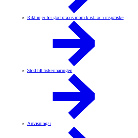
Riktlinjer för god praxis inom kust- och insjöfiske
Stöd till fiskerinäringen
Anvisningar