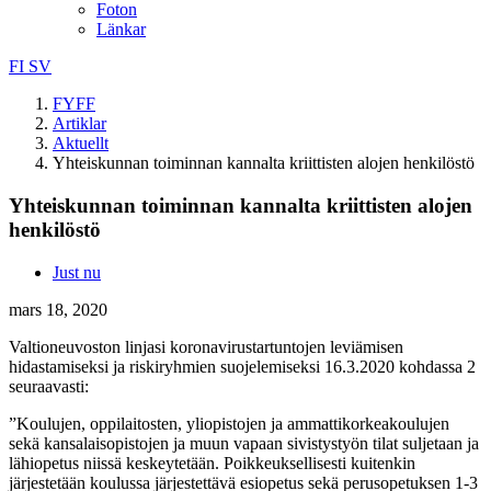
Foton
Länkar
FI
SV
FYFF
Artiklar
Aktuellt
Yhteiskunnan toiminnan kannalta kriittisten alojen henkilöstö
Yhteiskunnan toiminnan kannalta kriittisten alojen
henkilöstö
Just nu
mars 18, 2020
Valtioneuvoston linjasi koronavirustartuntojen leviämisen
hidastamiseksi ja riskiryhmien suojelemiseksi 16.3.2020 kohdassa 2
seuraavasti:
”Koulujen, oppilaitosten, yliopistojen ja ammattikorkeakoulujen
sekä kansalaisopistojen ja muun vapaan sivistystyön tilat suljetaan ja
lähiopetus niissä keskeytetään. Poikkeuksellisesti kuitenkin
järjestetään koulussa järjestettävä esiopetus sekä perusopetuksen 1-3