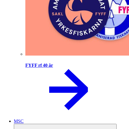
FYFF rf 40 år
MSC