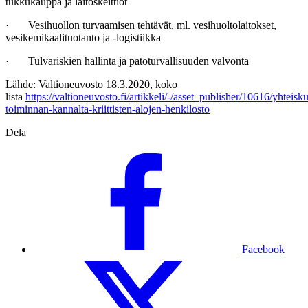
tukkukauppa ja laitoskeittiöt
· Vesihuollon turvaamisen tehtävät, ml. vesihuoltolaitokset,
vesikemikaalituotanto ja -logistiikka
· Tulvariskien hallinta ja patoturvallisuuden valvonta
Lähde: Valtioneuvosto 18.3.2020, koko
lista
https://valtioneuvosto.fi/artikkeli/-/asset_publisher/10616/yhteis
toiminnan-kannalta-kriittisten-alojen-henkilosto
Dela
Facebook