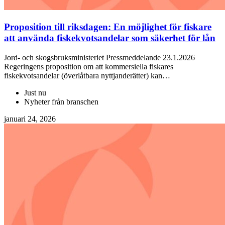
Proposition till riksdagen: En möjlighet för fiskare
att använda fiskekvotsandelar som säkerhet för lån
Jord- och skogsbruksministeriet Pressmeddelande 23.1.2026
Regeringens proposition om att kommersiella fiskares
fiskekvotsandelar (överlåtbara nyttjanderätter) kan…
Just nu
Nyheter från branschen
januari 24, 2026