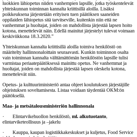
luokkien lähiopetus niiden vanhempien lapsille, jotka työskentelevät
yhteiskunnan toiminnan kannalta kriittisillä aloilla. Lisäksi
poikkeuksena järjestetään erityisen tuen päätöksen saaneiden
oppilaiden lähiopetus sitä tarvitseville, kuitenkin niin että ne
vanhemmat ja huoltajat, joiden on mahdollista järjestää lapsen hoito
kotona, menettelevät näin. Edellä mainitut järjestelyt tulevat voimaan
keskiviikkona 18.3.2020.”
Yhteiskunnan kannalta kriittisillä aloilla toimiva henkilöstö on
määritelty hallinnonaloittain seuraavasti. Kunkin toiminnon osalta
vain toiminnan kannalta välttämättömän henkilöstön lapsille tulisi
varmistaa periaatepäätöksessä mainittu opetus. Ne vanhemmat ja
huoltajat, joiden on mahdollista järjestää lapsen oleskelu kotona,
menettelevät niin.
Opetus- ja kulttuuriministeriö antaa ohjeet koulutuksen järjestäjille
ohjeistuksen soveltamisesta. Listaa voidaan täydentää OKM:ön
päätöksellä.
Maa- ja metsätalousministeriön hallinnonala
· Elintarvikehuollon henkilöstö,
ml. alkutuotanto
,
elintarviketeollisuus ja –jakelu
· Kauppa, kaupan logistiikkakeskukset ja kuljetus, Food Service