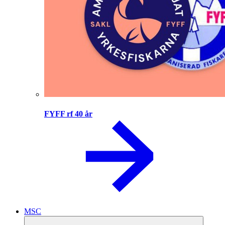
FYFF rf 40 år
MSC