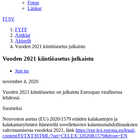
Foton
Länkar
FI
SV
FYFF
Artiklar
Aktuellt
Vuoden 2021 kiintiöasetus julkaistu
Vuoden 2021 kiintiöasetus julkaistu
Just nu
november 4, 2020
Vuoden 2021 kiintiöasetus on julkaistu Euroopan virallisessa
lehdessä.
Suomeksi
Neuvoston asetus (EU) 2020/1579 eräiden kalakantojen ja
kalakantaryhmien Itämerellä sovellettavien kalastusmahdollisuuksien
vahvistamisesta vuodeksi 2021, länk
https://eur-lex.europa.eu/legal-
content/FI/TXT/HTML/?uri=CELEX:32020R1579&from=EN