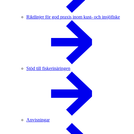
Riktlinjer för god praxis inom kust- och insjöfiske
Stöd till fiskerinäringen
Anvisningar