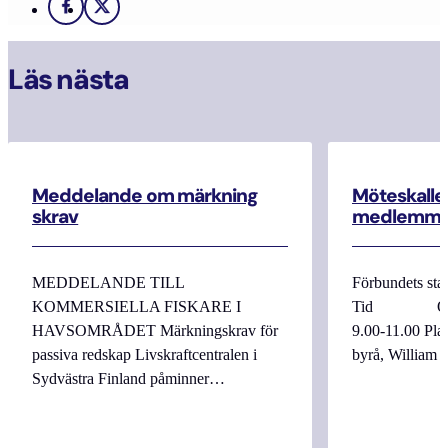
Facebook
X
Läs nästa
Meddelande om märkning
Möteskallel
skrav
medlemma
MEDDELANDE TILL
Förbundets sta
KOMMERSIELLA FISKARE I
Tid Onsdag
HAVSOMRÅDET Märkningskrav för
9.00-11.00 
passiva redskap Livskraftcentralen i
byrå, William
Sydvästra Finland påminner…