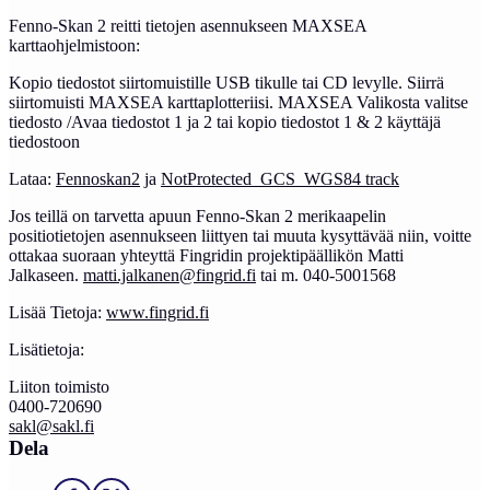
Fenno-Skan 2 reitti tietojen asennukseen MAXSEA
karttaohjelmistoon:
Kopio tiedostot siirtomuistille USB tikulle tai CD levylle. Siirrä
siirtomuisti MAXSEA karttaplotteriisi. MAXSEA Valikosta valitse
tiedosto /Avaa tiedostot 1 ja 2 tai kopio tiedostot 1 & 2 käyttäjä
tiedostoon
Lataa:
Fennoskan2
ja
NotProtected_GCS_WGS84 track
Jos teillä on tarvetta apuun Fenno-Skan 2 merikaapelin
positiotietojen asennukseen liittyen tai muuta kysyttävää niin, voitte
ottakaa suoraan yhteyttä Fingridin projektipäällikön Matti
Jalkaseen.
matti.jalkanen@fingrid.fi
tai m. 040-5001568
Lisää Tietoja:
www.fingrid.fi
Lisätietoja:
Liiton toimisto
0400-720690
sakl@sakl.fi
Dela