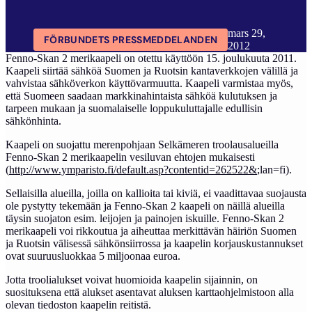
mars 29,
FÖRBUNDETS PRESSMEDDELANDEN
2012
Fenno-Skan 2 merikaapeli on otettu käyttöön 15. joulukuuta 2011.
Kaapeli siirtää sähköä Suomen ja Ruotsin kantaverkkojen välillä ja
vahvistaa sähköverkon käyttövarmuutta. Kaapeli varmistaa myös,
että Suomeen saadaan markkinahintaista sähköä kulutuksen ja
tarpeen mukaan ja suomalaiselle loppukuluttajalle edullisin
sähkönhinta.
Kaapeli on suojattu merenpohjaan Selkämeren troolausalueilla
Fenno-Skan 2 merikaapelin vesiluvan ehtojen mukaisesti
(
http://www.ymparisto.fi/default.asp?contentid=262522&
;lan=fi).
Sellaisilla alueilla, joilla on kallioita tai kiviä, ei vaadittavaa suojausta
ole pystytty tekemään ja Fenno-Skan 2 kaapeli on näillä alueilla
täysin suojaton esim. leijojen ja painojen iskuille. Fenno-Skan 2
merikaapeli voi rikkoutua ja aiheuttaa merkittävän häiriön Suomen
ja Ruotsin välisessä sähkönsiirrossa ja kaapelin korjauskustannukset
ovat suuruusluokkaa 5 miljoonaa euroa.
Jotta troolialukset voivat huomioida kaapelin sijainnin, on
suosituksena että alukset asentavat aluksen karttaohjelmistoon alla
olevan tiedoston kaapelin reitistä.