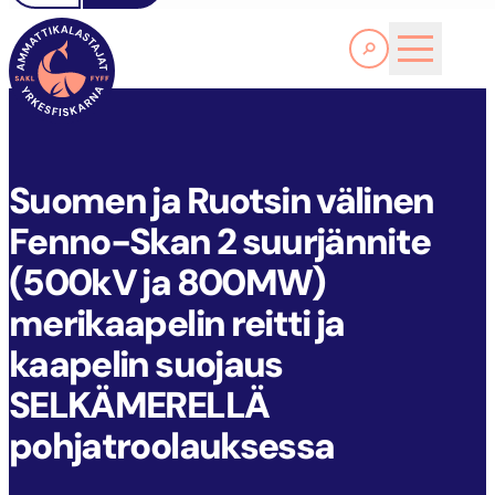
Läs Mer
S
UOMEN JA RUOTSIN VÄLINEN FENNO-SKAN 2 SUURJÄNNITE (500KV JA 800MW) MERIKAAPELIN REITTI JA KAAPELIN SUOJAUS SELKÄMERELLÄ POHJATROOLAUKSESSA
FYFF
ARTIKLAR
AKTUELLT
Suomen ja Ruotsin välinen
Fenno-Skan 2 suurjännite
(500kV ja 800MW)
merikaapelin reitti ja
kaapelin suojaus
SELKÄMERELLÄ
pohjatroolauksessa