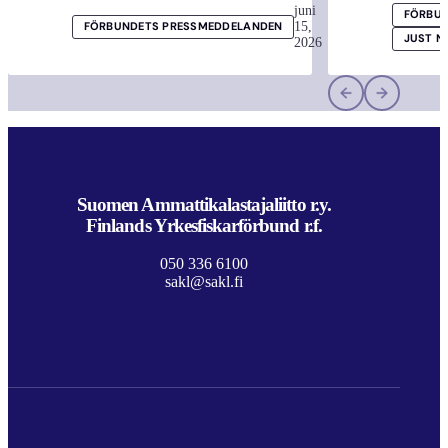
juni
FÖRBUN
15,
FÖRBUNDETS PRESSMEDDELANDEN
JUST N
2026
Suomen Ammattikalastajaliitto r.y.
Finlands Yrkesfiskarförbund r.f.
050 336 6100
sakl@sakl.fi