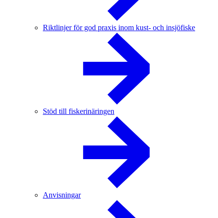
Riktlinjer för god praxis inom kust- och insjöfiske
Stöd till fiskerinäringen
Anvisningar