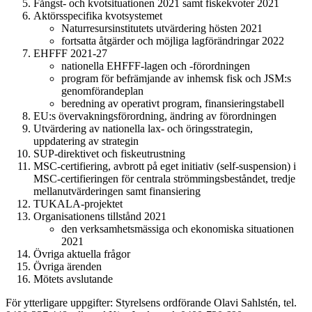
Fångst- och kvotsituationen 2021 samt fiskekvoter 2021
Aktörsspecifika kvotsystemet
Naturresursinstitutets utvärdering hösten 2021
fortsatta åtgärder och möjliga lagförändringar 2022
EHFFF 2021-27
nationella EHFFF-lagen och -förordningen
program för befrämjande av inhemsk fisk och JSM:s
genomförandeplan
beredning av operativt program, finansieringstabell
EU:s övervakningsförordning, ändring av förordningen
Utvärdering av nationella lax- och öringsstrategin,
uppdatering av strategin
SUP-direktivet och fiskeutrustning
MSC-certifiering, avbrott på eget initiativ (self-suspension) i
MSC-certifieringen för centrala strömmingsbeståndet, tredje
mellanutvärderingen samt finansiering
TUKALA-projektet
Organisationens tillstånd 2021
den verksamhetsmässiga och ekonomiska situationen
2021
Övriga aktuella frågor
Övriga ärenden
Mötets avslutande
För ytterligare uppgifter: Styrelsens ordförande Olavi Sahlstén, tel.