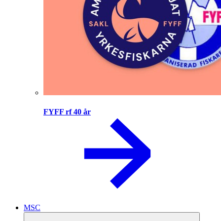
FYFF rf 40 år
MSC