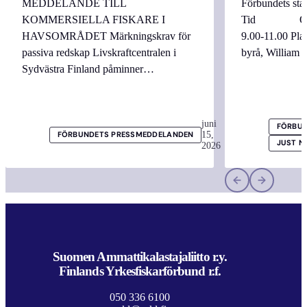
MEDDELANDE TILL
Förbundets sta
KOMMERSIELLA FISKARE I
Tid Onsdag
HAVSOMRÅDET Märkningskrav för
9.00-11.00 
passiva redskap Livskraftcentralen i
byrå, William
Sydvästra Finland påminner…
juni
FÖRBUN
15,
FÖRBUNDETS PRESSMEDDELANDEN
JUST N
2026
Suomen Ammattikalastajaliitto r.y.
Finlands Yrkesfiskarförbund r.f.
050 336 6100