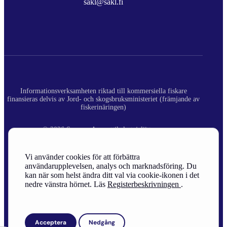
sakl@sakl.fi
Informationsverksamheten riktad till kommersiella fiskare
finansieras delvis av Jord- och skogsbruksministeriet (främjande av
fiskerinäringen)
© 2026 Suomen Ammattikalastajaliitto ry.
Registerbeskrivning
Vi använder cookies för att förbättra
användarupplevelsen, analys och marknadsföring. Du
Site Credits
kan när som helst ändra ditt val via cookie-ikonen i det
nedre vänstra hörnet. Läs
Registerbeskrivningen
.
Acceptera
Nedgång