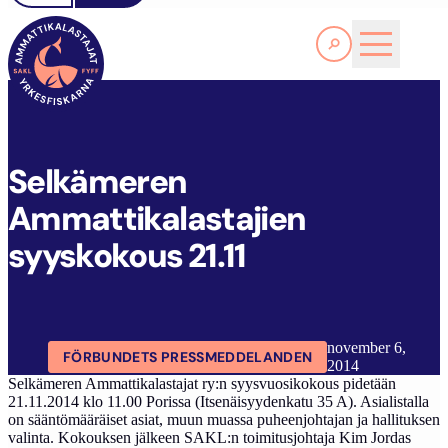
Läs Mer
S
ELKÄMEREN AMMATTIKALASTAJIEN SYYSKOKOUS 21.11
FYFF
ARTIKLAR
AKTUELLT
Selkämeren
Ammattikalastajien
syyskokous 21.11
november 6,
FÖRBUNDETS PRESSMEDDELANDEN
2014
Selkämeren Ammattikalastajat ry:n syysvuosikokous pidetään
21.11.2014 klo 11.00 Porissa (Itsenäisyydenkatu 35 A). Asialistalla
on sääntömääräiset asiat, muun muassa puheenjohtajan ja hallituksen
valinta. Kokouksen jälkeen SAKL:n toimitusjohtaja Kim Jordas