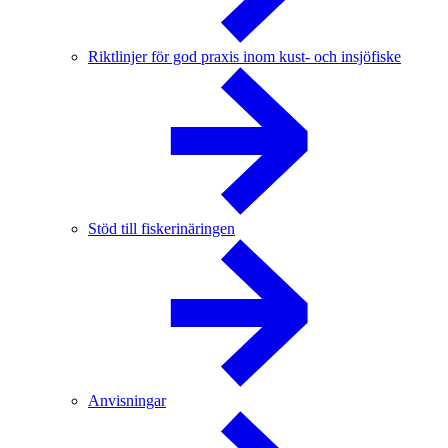
Riktlinjer för god praxis inom kust- och insjöfiske
Stöd till fiskerinäringen
Anvisningar