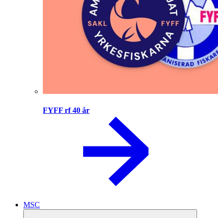
FYFF rf 40 år
MSC