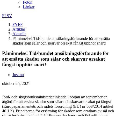
Foton
Länkar
FI
SV
FYFF
Artiklar
Aktuellt
Påminnelse! Tidsbundet ansökningsförfarande för att ersätta
skador som sälar och skarvar orsakat fångst upphör snart!
Påminnelse! Tidsbundet ansökningsförfarande för
att ersätta skador som sälar och skarvar orsakat
fångst upphör snart!
Just nu
oktober 25, 2021
Jord- och skogsbruksministeriet inledde i början av september en
åtgärd för att ersätta skador som sälar och skarvar orsakat på fångst
(Europaparlamentets och rådets förordning (EU) nr 508/2014 artikel
40.1.h). Principerna för ersättning för skador som orsakats av säl och
skarv beskrivs i kapitel 4.5 i Europeiska havs- och fiskerifondens