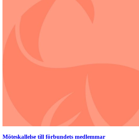
Möteskallelse till förbundets medlemmar