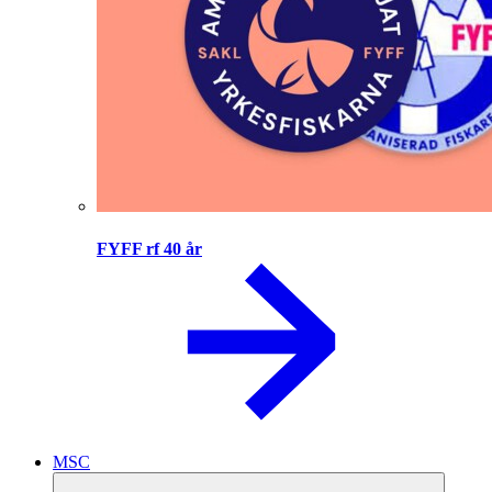
FYFF rf 40 år
MSC