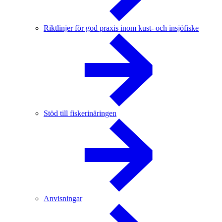
Riktlinjer för god praxis inom kust- och insjöfiske
Stöd till fiskerinäringen
Anvisningar