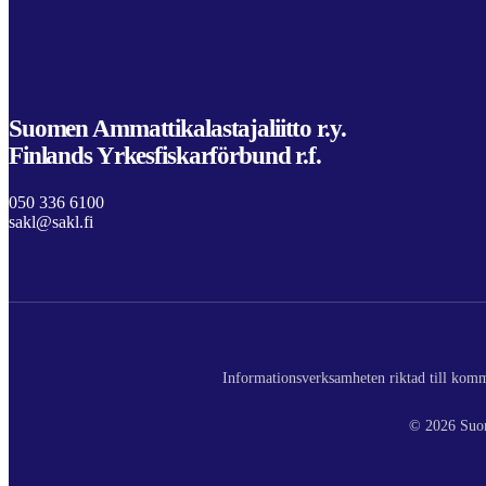
Suomen Ammattikalastajaliitto r.y.
Finlands Yrkesfiskarförbund r.f.
050 336 6100
sakl@sakl.fi
Informationsverksamheten riktad till komme
© 2026 Suom