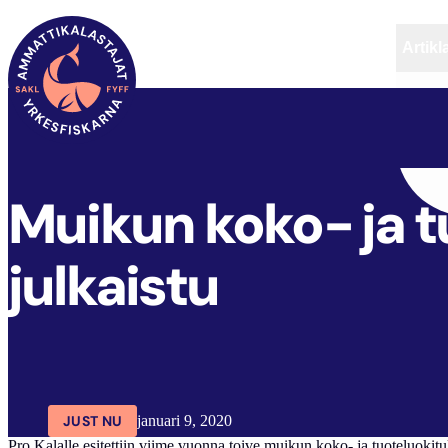
Artikl
FYFF
ARTIKLAR
AKTUELLT
Muikun koko- ja t
julkaistu
JUST NU
januari 9, 2020
Pro Kalalle esitettiin viime vuonna toive muikun koko- ja tuoteluoki