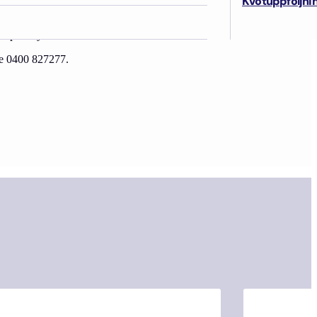
Kvotuppföljni
 kaupankäynnissä.
se 0400 827277.