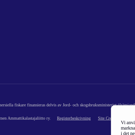
rsiella fiskare finansieras delvis av Jord- och skogsbruksministeriet (främjand
en Ammattikalastajaliitto ry.
Registerbeskrivning
Site Credits
Vi anvä
marknad
i det n