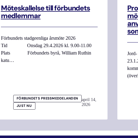
Möteskallelse till förbundets
Pro
medlemmar
möj
anv
som
Förbundets stadgeenliga årsmöte 2026
Tid Onsdag 29.4.2026 kl. 9.00-11.00
Plats Förbundets byrå, William Ruthin
Jord-
katu…
23.1.
komme
(över
FÖRBUNDETS PRESSMEDDELANDEN
april 14,
2026
JUST NU