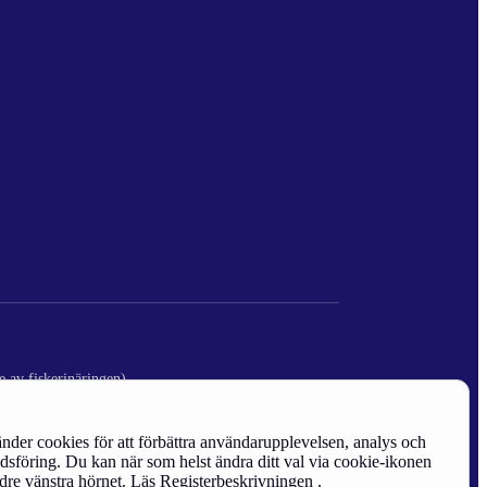
e av fiskerinäringen)
nder cookies för att förbättra användarupplevelsen, analys och
sföring. Du kan när som helst ändra ditt val via cookie-ikonen
edre vänstra hörnet. Läs
Registerbeskrivningen
.