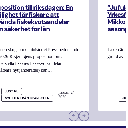
position till riksdagen: En
”Ju ful
lighet för fiskare att
Yrkesf
ända fiskekvotsandelar
Mikko M
 säkerhet för lån
säsong
 och skogsbruksministeriet Pressmeddelande
Laken är en
2026 Regeringens proposition om att
grund av si
rsiella fiskares fiskekvotsandelar
låtbara nyttjanderätter) kan…
JUST NU
januari 24,
2026
NYHETER FRÅN BRANSCHEN
JU