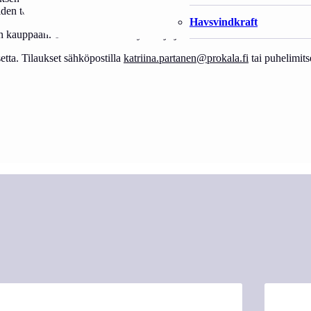
den toimittamisesta myyntiin”.
Havsvindkraft
seen kauppaan. Yhtenäistämään käytäntöjä ja käsitteitä muikkutuotteiden
etta. Tilaukset sähköpostilla
katriina.partanen@prokala.fi
tai puhelimit