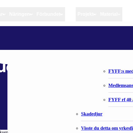
ar
Näringen
Förbundet
MSC
Projekt
Material
Artiklar
Näringen
Förbundet
MUIKUN KOKO- JA TUOTELUOKITUS JULKAISTU
Aktuellt
Kvotuppföljning
Organisatio
Bloggar
Riktlinjer för god praxis 
Förbundets 
uoteluokitus
Stöd till fiskerinäringen
FYFF:s med
Anvisningar
Medlemsan
Fiskar och fiskerihushåll
FYFF rf 40 
Skadedjur
Visste du detta om yrkesf
tuksen kirjaamiseksi ja käyttöönottamiseksi. Pro Kala on yhdessä alan 