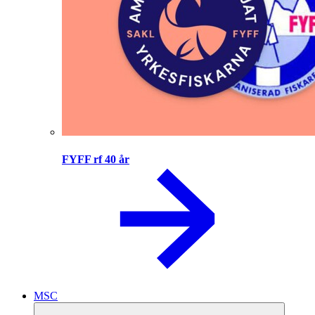
FYFF rf 40 år
MSC