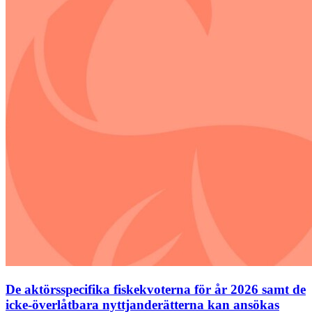
De aktörsspecifika fiskekvoterna för år 2026 samt de
icke-överlåtbara nyttjanderätterna kan ansökas