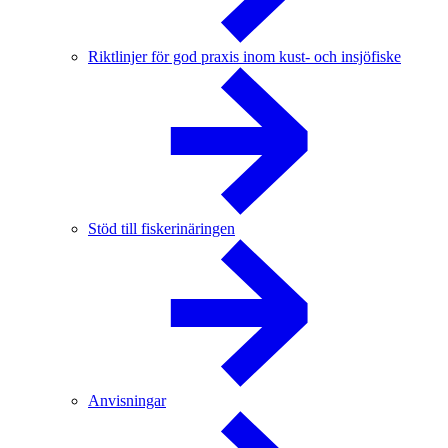
Riktlinjer för god praxis inom kust- och insjöfiske
Stöd till fiskerinäringen
Anvisningar