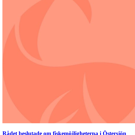
Rådet beslutade om fiskemöjligheterna i Östersjön