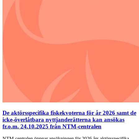
De aktörsspecifika fiskekvoterna för år 2026 samt de
icke-överlåtbara nyttjanderätterna kan ansökas
fr.o.m. 24.10.2025 från NTM-centralen
NTM-centralen öppnar ansökningen för 2026 års aktörsspecifika