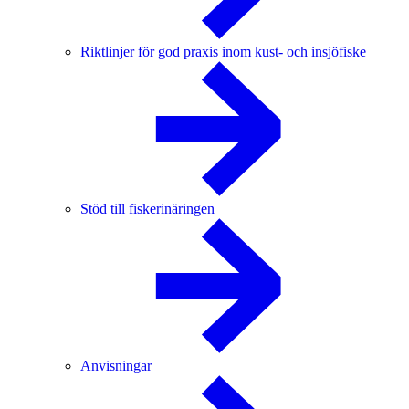
Riktlinjer för god praxis inom kust- och insjöfiske
Stöd till fiskerinäringen
Anvisningar