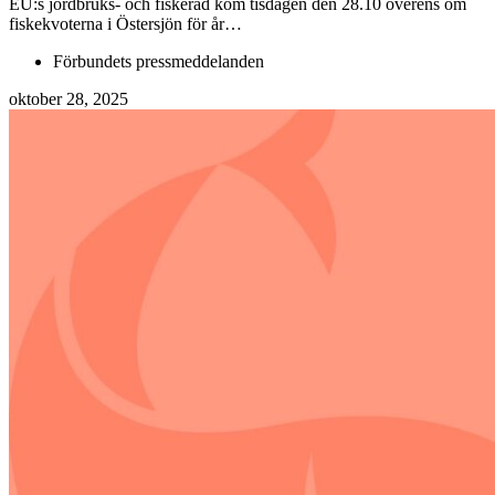
EU:s jordbruks- och fiskeråd kom tisdagen den 28.10 överens om
fiskekvoterna i Östersjön för år…
Förbundets pressmeddelanden
oktober 28, 2025