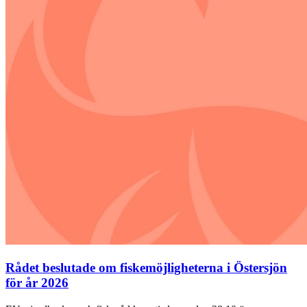
Rådet beslutade om fiskemöjligheterna i Östersjön
för år 2026