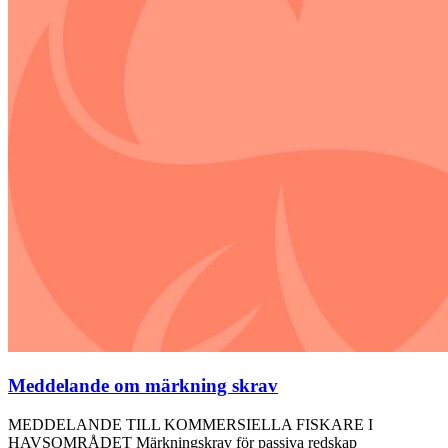
Meddelande om märkning skrav
MEDDELANDE TILL KOMMERSIELLA FISKARE I
HAVSOMRÅDET Märkningskrav för passiva redskap