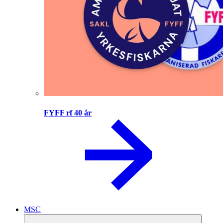
FYFF rf 40 år
MSC