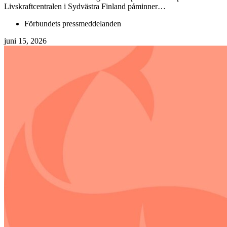
Livskraftcentralen i Sydvästra Finland påminner…
Förbundets pressmeddelanden
juni 15, 2026