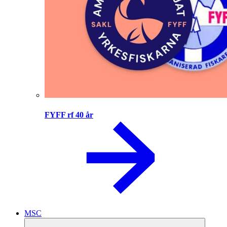
FYFF rf 40 år
MSC