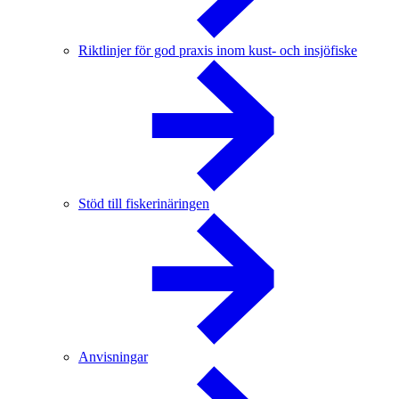
Riktlinjer för god praxis inom kust- och insjöfiske
Stöd till fiskerinäringen
Anvisningar