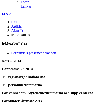
Foton
Länkar
FI
SV
FYFF
Artiklar
Aktuellt
Möteskallelse
Möteskallelse
Förbundets pressmeddelanden
mars 4, 2014
Lappträsk 3.3.2014
Till regionorganisationerna
Till personmedlemmarna
För kännedom: Styrelsemedlemmarna och suppleanterna
Förbundets årsmöte 2014