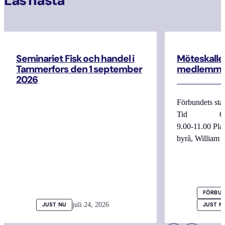
Läs nästa
Seminariet Fisk och handel i
Möteskallel
Tammerfors den 1 september
medlemma
2026
Förbundets sta
Tid Onsdag
9.00-11.00 
byrå, William
FÖRBUN
juli 24, 2026
JUST NU
JUST N