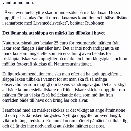
vandrar mot norr.
”Även eventuella yttre skador undersöks på märkta laxar. Dessa
uppgifter insamlas för att utreda laxarnas kondition och hälsotillstånd
i samarbete med Livsmedelsverket”, berättar Ruokonen.
Det lönar sig att släppa en märkt lax tillbaka i havet
Naturresursinstitutet betalar 25 euro för returnerade märken från
laxar som fångats i åar eller hav. Det är inte nödvändigt att ta en
märk lax som fångst eftersom en ersättning även betalas för
frisläppta fiskar vars uppgifter på märket och om fångstplats, och om
möjligt fotografi skickas till Naturresursinstitutet.
Enligt rekommendationerna ska man efter att ha tagit uppgifterna
släppa laxen tillbaka i vattnet för att man ska få så många
observationer som möjligt om laxens vandringsvägar. Det är viktigt
att både kommersiella fiskare oh fritidsfiskare skickar uppgifter om
märken för att vi ska få så heltäckande data som möjligt från
områden både till havs och kring åar och älvar.
I samband med att märket skickas är det viktigt att ange åtminstone
tid och plats då fisken fångades. Nyttiga uppgifter är även längd,
vikt och fångstredskap. En anmälan om märket på nätet är tillräckligt
och då är det inte nödvändigt att skicka märket per post.