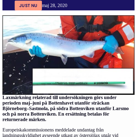
JUST NU
maj 28, 2020
Laxmärkning relaterad till undersökningen görs under
perioden maj–juni på Bottenhavet utanför sträckan
Björneborg–Sastmola, på södra Bottenviken utanför Larsmo
och på norra Bottenviken. En ersättning betalas för
returnerade märken.
Europeiskakommissionens meddelade undantag från
landningsskyldighet avseende utkast av östersjölax utgår vid