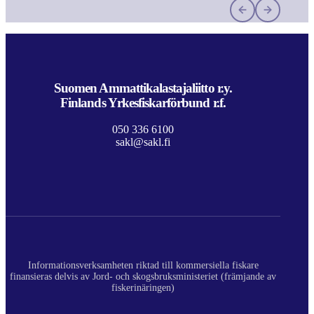
Suomen Ammattikalastajaliitto r.y.
Finlands Yrkesfiskarförbund r.f.
050 336 6100
sakl@sakl.fi
Informationsverksamheten riktad till kommersiella fiskare
finansieras delvis av Jord- och skogsbruksministeriet (främjande av
fiskerinäringen)