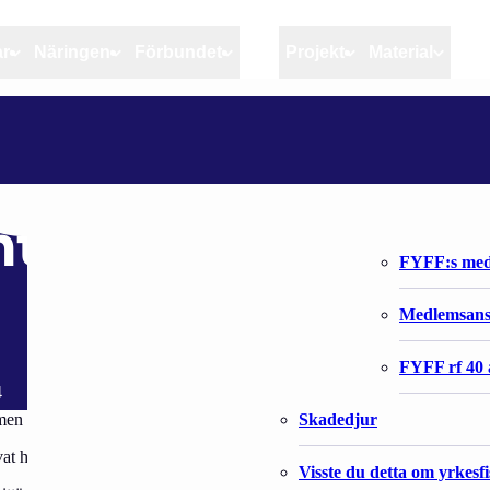
ar
Näringen
Förbundet
MSC
Projekt
Material
Artiklar
Näringen
Förbundet
LIITTO LAUSUI TOIMINTAOHJELMASTA
Aktuellt
Kvotuppföljning
Organisatio
Bloggar
Riktlinjer för god praxis 
Förbundets 
mintaohjelmasta
Stöd till fiskerinäringen
FYFF:s med
Anvisningar
Medlemsan
Fiskar och fiskerihushåll
FYFF rf 40 
4
Skadedjur
men elinkeinokalatalouden toimintaohjelmaksi 2014-2020.
vat hyvin kannatettava.
Visste du detta om yrkesf