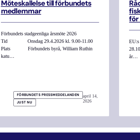
Möteskallelse till förbundets
Råd
medlemmar
fis
för
Förbundets stadgeenliga årsmöte 2026
Tid Onsdag 29.4.2026 kl. 9.00-11.00
EU:s 
Plats Förbundets byrå, William Ruthin
28.10
katu…
år…
FÖRBUNDETS PRESSMEDDELANDEN
april 14,
2026
JUST NU