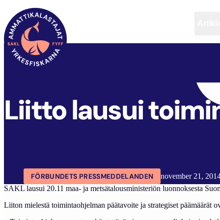
Artikl
FYFF
ARTIKLAR
AKTUELLT
Liitto lausui toi
FÖRBUNDETS PRESSMEDDELANDEN
november 21, 201
SAKL lausui 20.11 maa- ja metsätalousministeriön luonnoksesta Suo
Liiton mielestä toimintaohjelman päätavoite ja strategiset päämäärät o