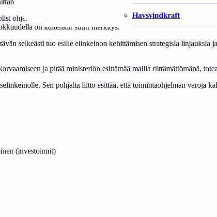
tämiseen ja toimintaedellytysten parantamiseen, toteaa Suomen Ammatti
Havsvindkraft
ta olisi ohjelmassa voitu korostaa enemmän ja vahvemmin kalastuksen os
hokkuudella on kuitenkin suuri merkitys.
tävän selkeästi tuo esille elinkeinon kehittämisen strategisia linjauks
orvaamiseen ja pitää ministeriön esittämää mallia riittämättömänä, tote
nkeinolle. Sen pohjalta liitto esittää, että toimintaohjelman varoja kal
inen (investoinnit)