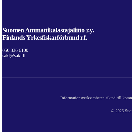
Suomen Ammattikalastajaliitto r.y.
Finlands Yrkesfiskarförbund r.f.
050 336 6100
sakl@sakl.fi
Informationsverksamheten riktad till komme
© 2026 Suom