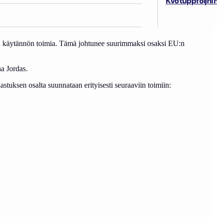
Kvotuppföljni
kalastajaliiton toimitusjohtaja
Kim Jordas
.
alta. Kilpailukyvyssä toiminnan tehostamisen tarve on myös jäänyt
ia ja käytännön toimia. Tämä johtunee suurimmaksi osaksi EU:n
aa Jordas.
astuksen osalta suunnataan erityisesti seuraaviin toimiin: