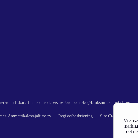
rsiella fiskare finansieras delvis av Jord- och skogsbruksministeriet (främjand
en Ammattikalastajaliitto ry.
Registerbeskrivning
Site Credits
Vi anvä
marknad
i det n