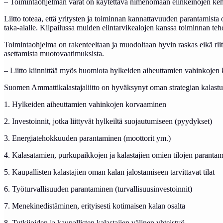
– Toimintaohjelman varat on käytettävä nimenomaan elinkeinojen kehit
Liitto toteaa, että yritysten ja toiminnan kannattavuuden parantamis
taka-alalle. Kilpailussa muiden elintarvikealojen kanssa toiminnan te
Toimintaohjelma on rakenteeltaan ja muodoltaan hyvin raskas eikä riit
asettamista muotovaatimuksista.
– Liitto kiinnittää myös huomiota hylkeiden aiheuttamien vahinkojen k
Suomen Ammattikalastajaliitto on hyväksynyt oman strategian kalastuseli
1. Hylkeiden aiheuttamien vahinkojen korvaaminen
2. Investoinnit, jotka liittyvät hylkeiltä suojautumiseen (pyydykset)
3. Energiatehokkuuden parantaminen (moottorit ym.)
4. Kalasatamien, purkupaikkojen ja kalastajien omien tilojen parantam
5. Kaupallisten kalastajien oman kalan jalostamiseen tarvittavat tilat
6. Työturvallisuuden parantaminen (turvallisuusinvestoinnit)
7. Menekinedistäminen, erityisesti kotimaisen kalan osalta
8. Tutkijoiden ja kaupallisten kalastajien välinen yhteistyö