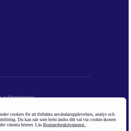
e av fiskerinäringen)
nder cookies för att förbättra användarupplevelsen, analys och
sföring. Du kan när som helst ändra ditt val via cookie-ikonen
edre vänstra hörnet. Läs
Registerbeskrivningen
.