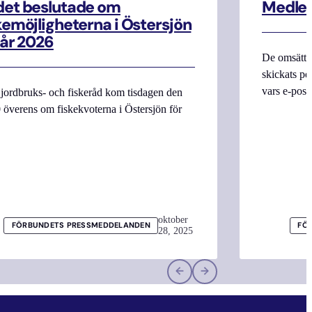
et beslutade om
Medle
kemöjligheterna i Östersjön
 år 2026
De omsättn
skickats pe
vars e-pos
jordbruks- och fiskeråd kom tisdagen den
 överens om fiskekvoterna i Östersjön för
oktober
FÖRBUNDETS PRESSMEDDELANDEN
FÖ
28, 2025