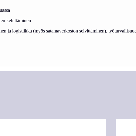
muassa
ien kehittäminen
nen ja logistiikka (myös satamaverkoston selvittäminen), työturvallisu