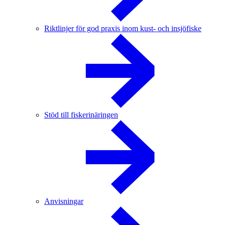
Riktlinjer för god praxis inom kust- och insjöfiske
Stöd till fiskerinäringen
Anvisningar