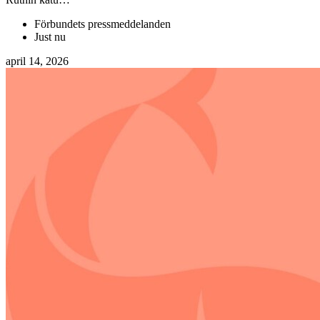
Förbundets pressmeddelanden
Just nu
april 14, 2026