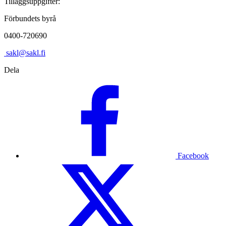
Tilläggsuppgifter:
Förbundets byrå
0400-720690
sakl@sakl.fi
Dela
Facebook