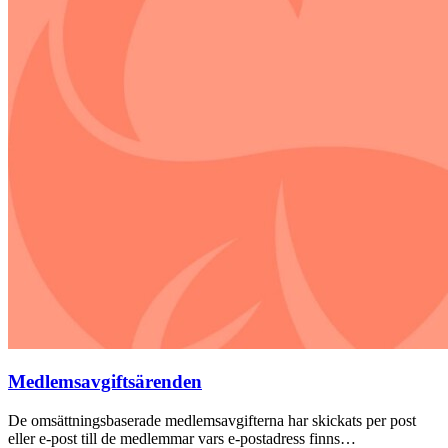
Medlemsavgiftsärenden
De omsättningsbaserade medlemsavgifterna har skickats per post
eller e-post till de medlemmar vars e-postadress finns…