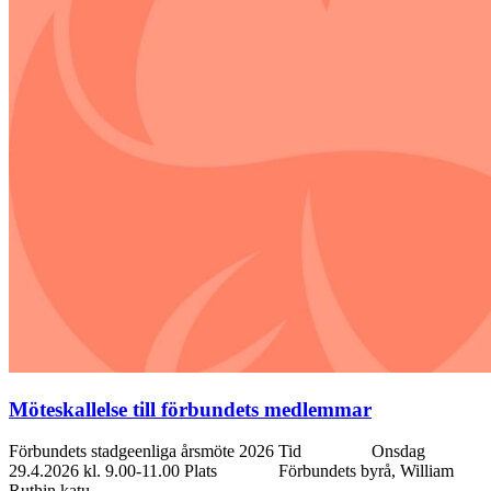
Möteskallelse till förbundets medlemmar
Förbundets stadgeenliga årsmöte 2026 Tid Onsdag
29.4.2026 kl. 9.00-11.00 Plats Förbundets byrå, William
Ruthin katu…