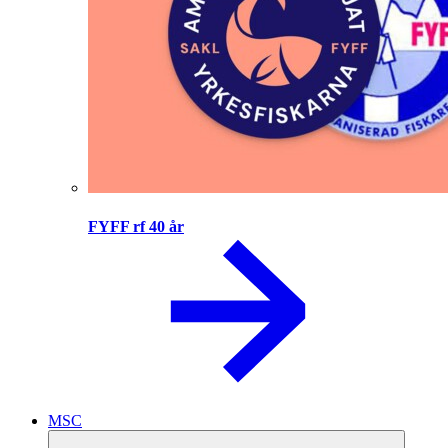
FYFF rf 40 år
MSC