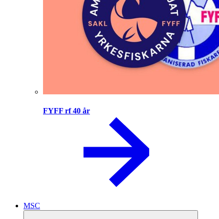
FYFF rf 40 år
MSC