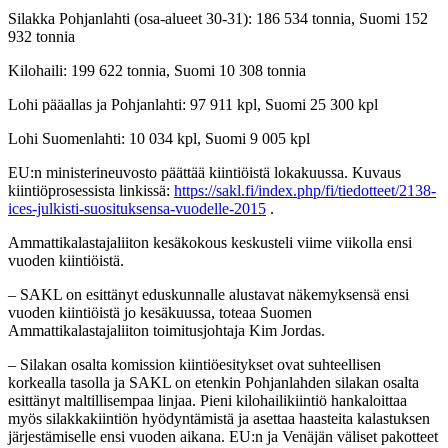
Silakka Pohjanlahti (osa-alueet 30-31): 186 534 tonnia, Suomi 152
932 tonnia
Kilohaili: 199 622 tonnia, Suomi 10 308 tonnia
Lohi pääallas ja Pohjanlahti: 97 911 kpl, Suomi 25 300 kpl
Lohi Suomenlahti: 10 034 kpl, Suomi 9 005 kpl
EU:n ministerineuvosto päättää kiintiöistä lokakuussa. Kuvaus
kiintiöprosessista linkissä:
https://sakl.fi/index.php/fi/tiedotteet/2138-
ices-julkisti-suosituksensa-vuodelle-2015
.
Ammattikalastajaliiton kesäkokous keskusteli viime viikolla ensi
vuoden kiintiöistä.
– SAKL on esittänyt eduskunnalle alustavat näkemyksensä ensi
vuoden kiintiöistä jo kesäkuussa, toteaa Suomen
Ammattikalastajaliiton toimitusjohtaja Kim Jordas.
– Silakan osalta komission kiintiöesitykset ovat suhteellisen
korkealla tasolla ja SAKL on etenkin Pohjanlahden silakan osalta
esittänyt maltillisempaa linjaa. Pieni kilohailikiintiö hankaloittaa
myös silakkakiintiön hyödyntämistä ja asettaa haasteita kalastuksen
järjestämiselle ensi vuoden aikana. EU:n ja Venäjän väliset pakotteet