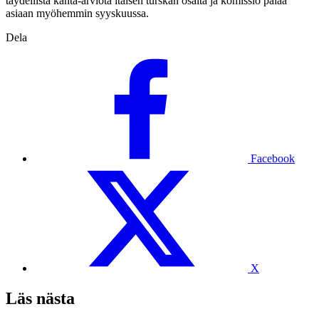
täydellistä kanta-arviota itäisen turskan osalta ja komissio palaa
asiaan myöhemmin syyskuussa.
Dela
Facebook
X
Läs nästa