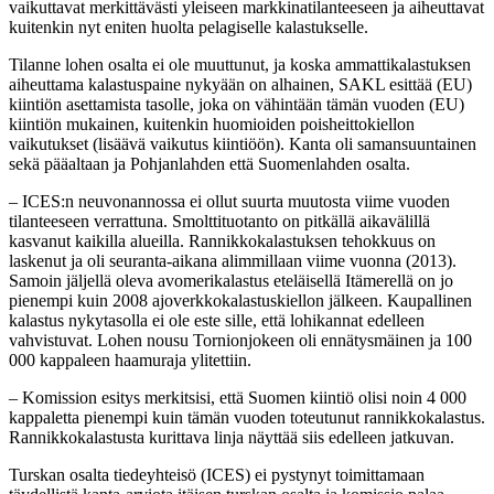
vaikuttavat merkittävästi yleiseen markkinatilanteeseen ja aiheuttavat
kuitenkin nyt eniten huolta pelagiselle kalastukselle.
Tilanne lohen osalta ei ole muuttunut, ja koska ammattikalastuksen
aiheuttama kalastuspaine nykyään on alhainen, SAKL esittää (EU)
kiintiön asettamista tasolle, joka on vähintään tämän vuoden (EU)
kiintiön mukainen, kuitenkin huomioiden poisheittokiellon
vaikutukset (lisäävä vaikutus kiintiöön). Kanta oli samansuuntainen
sekä pääaltaan ja Pohjanlahden että Suomenlahden osalta.
– ICES:n neuvonannossa ei ollut suurta muutosta viime vuoden
tilanteeseen verrattuna. Smolttituotanto on pitkällä aikavälillä
kasvanut kaikilla alueilla. Rannikkokalastuksen tehokkuus on
laskenut ja oli seuranta-aikana alimmillaan viime vuonna (2013).
Samoin jäljellä oleva avomerikalastus eteläisellä Itämerellä on jo
pienempi kuin 2008 ajoverkkokalastuskiellon jälkeen. Kaupallinen
kalastus nykytasolla ei ole este sille, että lohikannat edelleen
vahvistuvat. Lohen nousu Tornionjokeen oli ennätysmäinen ja 100
000 kappaleen haamuraja ylitettiin.
– Komission esitys merkitsisi, että Suomen kiintiö olisi noin 4 000
kappaletta pienempi kuin tämän vuoden toteutunut rannikkokalastus.
Rannikkokalastusta kurittava linja näyttää siis edelleen jatkuvan.
Turskan osalta tiedeyhteisö (ICES) ei pystynyt toimittamaan