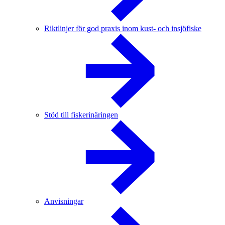
Riktlinjer för god praxis inom kust- och insjöfiske
Stöd till fiskerinäringen
Anvisningar