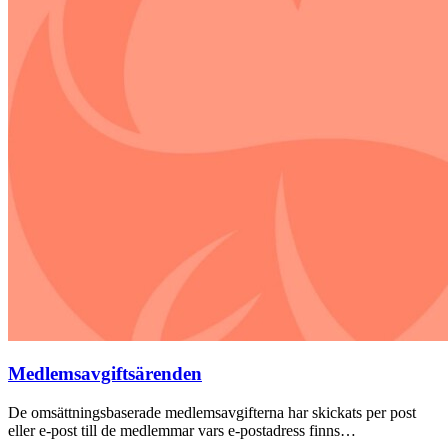
Medlemsavgiftsärenden
De omsättningsbaserade medlemsavgifterna har skickats per post
eller e-post till de medlemmar vars e-postadress finns…