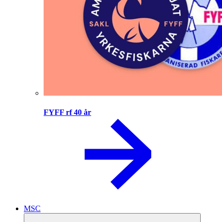
FYFF rf 40 år
MSC