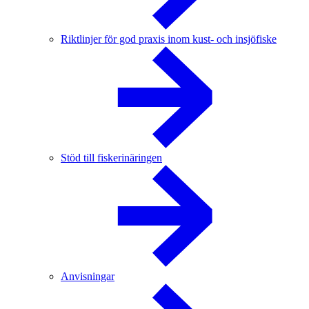
Riktlinjer för god praxis inom kust- och insjöfiske
Stöd till fiskerinäringen
Anvisningar