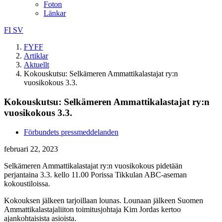
Foton
Länkar
FI
SV
FYFF
Artiklar
Aktuellt
Kokouskutsu: Selkämeren Ammattikalastajat ry:n
vuosikokous 3.3.
Kokouskutsu: Selkämeren Ammattikalastajat ry:n
vuosikokous 3.3.
Förbundets pressmeddelanden
februari 22, 2023
Selkämeren Ammattikalastajat ry:n vuosikokous pidetään
perjantaina 3.3. kello 11.00 Porissa Tikkulan ABC-aseman
kokoustiloissa.
Kokouksen jälkeen tarjoillaan lounas. Lounaan jälkeen Suomen
Ammattikalastajaliiton toimitusjohtaja Kim Jordas kertoo
ajankohtaisista asioista.