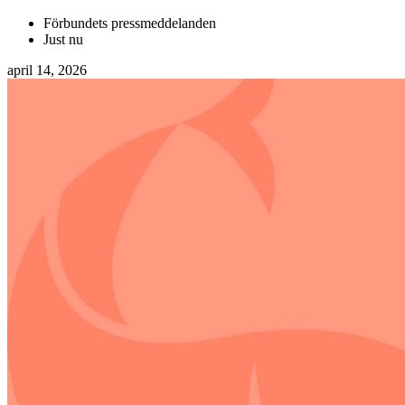
Förbundets pressmeddelanden
Just nu
april 14, 2026