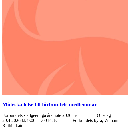
Möteskallelse till förbundets medlemmar
Förbundets stadgeenliga årsmöte 2026 Tid Onsdag
29.4.2026 kl. 9.00-11.00 Plats Förbundets byrå, William
Ruthin katu…