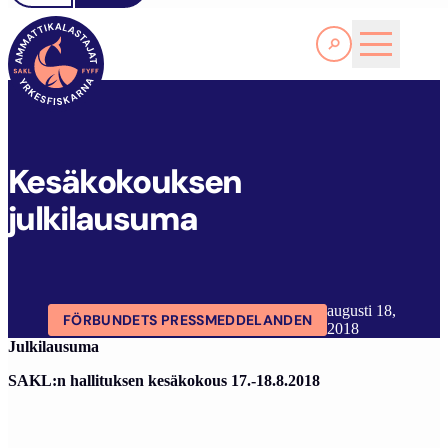
Läs Mer
K
ESÄKOKOUKSEN JULKILAUSUMA
FYFF
ARTIKLAR
AKTUELLT
Kesäkokouksen
julkilausuma
augusti 18,
FÖRBUNDETS PRESSMEDDELANDEN
2018
Julkilausuma
SAKL:n hallituksen kesäkokous 17.-18.8.2018