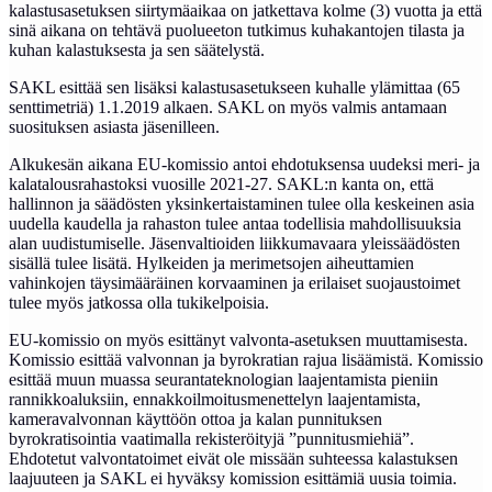
kalastusasetuksen siirtymäaikaa on jatkettava kolme (3) vuotta ja että
sinä aikana on tehtävä puolueeton tutkimus kuhakantojen tilasta ja
kuhan kalastuksesta ja sen säätelystä.
SAKL esittää sen lisäksi kalastusasetukseen kuhalle ylämittaa (65
senttimetriä) 1.1.2019 alkaen. SAKL on myös valmis antamaan
suosituksen asiasta jäsenilleen.
Alkukesän aikana EU-komissio antoi ehdotuksensa uudeksi meri- ja
kalatalousrahastoksi vuosille 2021-27. SAKL:n kanta on, että
hallinnon ja säädösten yksinkertaistaminen tulee olla keskeinen asia
uudella kaudella ja rahaston tulee antaa todellisia mahdollisuuksia
alan uudistumiselle. Jäsenvaltioiden liikkumavaara yleissäädösten
sisällä tulee lisätä. Hylkeiden ja merimetsojen aiheuttamien
vahinkojen täysimääräinen korvaaminen ja erilaiset suojaustoimet
tulee myös jatkossa olla tukikelpoisia.
EU-komissio on myös esittänyt valvonta-asetuksen muuttamisesta.
Komissio esittää valvonnan ja byrokratian rajua lisäämistä. Komissio
esittää muun muassa seurantateknologian laajentamista pieniin
rannikkoaluksiin, ennakkoilmoitusmenettelyn laajentamista,
kameravalvonnan käyttöön ottoa ja kalan punnituksen
byrokratisointia vaatimalla rekisteröityjä ”punnitusmiehiä”.
Ehdotetut valvontatoimet eivät ole missään suhteessa kalastuksen
laajuuteen ja SAKL ei hyväksy komission esittämiä uusia toimia.