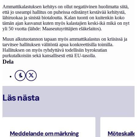
Ammattikalastuksen kehitys on ollut negatiivinen huolimatta siitä,
että jo useampi hallitus on puheissa edistänyt kestävää kehitystä,
lähiruokaa ja sinistä biotaloutta. Kalan tuonti on kuitenkin koko
tämän ajan kasvanut kuten myös kalastajien keski-ikä mikä on nyt
yli 50 vuotta (lähde: Maaseutuyrittäjien eläkelaitos).
Muun alkutuotannon tapaan myös ammattikalastus on kriisissä ja
tarvitsee hallituksen välitöntä apua konkreettisilla toimilla.
Hallituksen on myös ryhdyttävä todellisiin byrokratian
purkutalkoisiin sekä kansallisesti että EU-tasolla.
Dela
Facebook
X
Läs nästa
Meddelande om märkning
Möteskallel