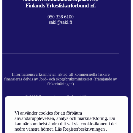
Finlands Yrkesfiskarförbund r.f.
050 336 6100
sakl@sakl.fi
Informationsverksamheten riktad till kommersiella fiskare
finansieras delvis av Jord- och skogsbruksministeriet (främjande av
fiskerinäringen)
© 2026 Suomen Ammattikalastajaliitto ry.
Registerbeskrivning
Vi använder cookies för att förbättra
användarupplevelsen, analys och marknadsföring. Du
Site Credits
kan när som helst ändra ditt val via cookie-ikonen i det
nedre vänstra hörnet. Läs
Registerbeskrivningen
.