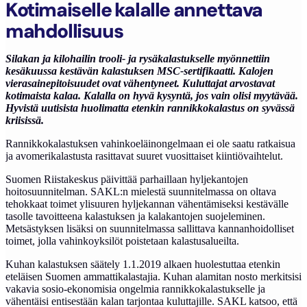
Kotimaiselle kalalle annettava
mahdollisuus
Silakan ja kilohailin trooli- ja rysäkalastukselle myönnettiin
kesäkuussa kestävän kalastuksen MSC-sertifikaatti. Kalojen
vierasainepitoisuudet ovat vähentyneet. Kuluttajat arvostavat
kotimaista kalaa. Kalalla on hyvä kysyntä, jos vain olisi myytävää.
Hyvistä uutisista huolimatta etenkin rannikkokalastus on syvässä
kriisissä.
Rannikkokalastuksen vahinkoeläinongelmaan ei ole saatu ratkaisua
ja avomerikalastusta rasittavat suuret vuosittaiset kiintiövaihtelut.
Suomen Riistakeskus päivittää parhaillaan hyljekantojen
hoitosuunnitelman. SAKL:n mielestä suunnitelmassa on oltava
tehokkaat toimet ylisuuren hyljekannan vähentämiseksi kestävälle
tasolle tavoitteena kalastuksen ja kalakantojen suojeleminen.
Metsästyksen lisäksi on suunnitelmassa sallittava kannanhoidolliset
toimet, jolla vahinkoyksilöt poistetaan kalastusalueilta.
Kuhan kalastuksen säätely 1.1.2019 alkaen huolestuttaa etenkin
eteläisen Suomen ammattikalastajia. Kuhan alamitan nosto merkitsisi
vakavia sosio-ekonomisia ongelmia rannikkokalastukselle ja
vähentäisi entisestään kalan tarjontaa kuluttajille. SAKL katsoo, että