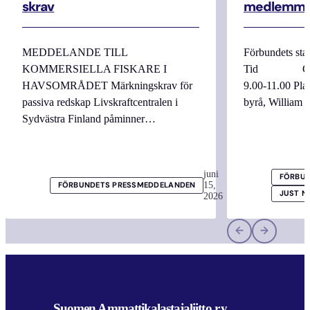
skrav
medlemma
MEDDELANDE TILL
Förbundets sta
KOMMERSIELLA FISKARE I
Tid Onsdag
HAVSOMRÅDET Märkningskrav för
9.00-11.00 
passiva redskap Livskraftcentralen i
byrå, William
Sydvästra Finland påminner…
juni
FÖRBUN
15,
FÖRBUNDETS PRESSMEDDELANDEN
JUST N
2026
Suomen Ammattikalastajaliitto r.y.