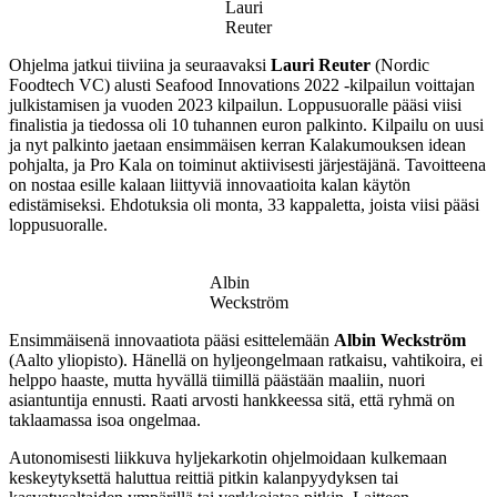
Lauri
Reuter
Ohjelma jatkui tiiviina ja seuraavaksi
Lauri Reuter
(Nordic
Foodtech VC) alusti Seafood Innovations 2022 -kilpailun voittajan
julkistamisen ja vuoden 2023 kilpailun. Loppusuoralle pääsi viisi
finalistia ja tiedossa oli 10 tuhannen euron palkinto. Kilpailu on uusi
ja nyt palkinto jaetaan ensimmäisen kerran Kalakumouksen idean
pohjalta, ja Pro Kala on toiminut aktiivisesti järjestäjänä. Tavoitteena
on nostaa esille kalaan liittyviä innovaatioita kalan käytön
edistämiseksi. Ehdotuksia oli monta, 33 kappaletta, joista viisi pääsi
loppusuoralle.
Albin
Weckström
Ensimmäisenä innovaatiota pääsi esittelemään
Albin
Weckström
(Aalto yliopisto). Hänellä on hyljeongelmaan ratkaisu, vahtikoira, ei
helppo haaste, mutta hyvällä tiimillä päästään maaliin, nuori
asiantuntija ennusti. Raati arvosti hankkeessa sitä, että ryhmä on
taklaamassa isoa ongelmaa.
Autonomisesti liikkuva hyljekarkotin ohjelmoidaan kulkemaan
keskeytyksettä haluttua reittiä pitkin kalanpyydyksen tai