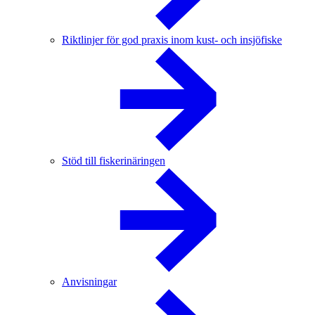
Riktlinjer för god praxis inom kust- och insjöfiske
Stöd till fiskerinäringen
Anvisningar