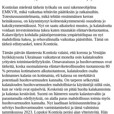
Kontiolan mielestä tärkein työkalu on uusi rakenneohjelma
EMKVR, mikä vaikuttaa tehtäviin päätöksiin ja ratkaisuihin.
Toteutussuunnitelmasta, mikä tehtiin ensimmäisen kerran
heinäkuussa, on käynnistynyt kolmestakymmenestä osuudesta jo
kaksikymmentäkuusi. Nyt on saatu aikaiseksi muutos, ja kalataloutta
voidaan investoinneissa tukea kuten muutakin elintarviketuotantoa.
Kalanviljelyn kohdalla päästöperusteista ympäristölupaa on nyt
mahdollista hakea, ja rehuvalinnalla vaikuttaa päästöihin. Tämä on
tärkeä edistysaskel, totesi Kontiola.
Tämän päivän tilanteesta Kontiola valaisi, että korona ja Venäjän
hyökkäyssota Ukrainaan vaikuttavat monelta osin kalatalouden
yritysten toimintaedellytyksiin. Omavaraisuus ja huoltovarmuus ovat
tärkeitä, koska suomalaisesta elintarviketeollisuuden tuotannosta 80
% perustuu kotimaiseen alkutuotantoon, kalatalouden osalta
kolmannes kalasta on kotimaista, eli kalassa on merkittävä
potentiaali huoltovarmuuden kannalta. On tarpeen selkeyttää
kalatalouden huoltovarmuuden mahdollistavia käytäntöjä niiltä osin,
kun ne vielä ovat epäselviä. Keskeistä on pitää huolta kalakannoista
ja kalastaa kestävästi. Suomi on Itämeren suurin kalastusvaltio ja
parantamalla edellytyksiä, on alalla paras mahdollisuus toimia myös
huoltovarmuuden kannalta. Nyt laaditaan kriisisuunnitelma ja
selvitys huoltovarmuuden varmistamiseksi ja tämä valmistuu
tammikuussa 2023. Lopuksi Kontiola peräsi alan yhteistyötä. Hän