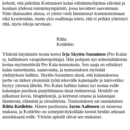
kehotti, että pidetään Kotimaisen kalan edistämisohjelma elävänä ja
luodaan yhdessä toimintaympäristö, jossa tavoitteet saavutetaan.
Näin tilaisuuden alussa, ei yleisö vielä lämmennyt kommentoimaan
eikä kyselemään, mutta yksi osallistuja totesi, että ei pelkkä yhteistyö
riitä, myös tekoja tarvitaan.
Riitta
Kotilehto
Yhdestä käytännön teosta kertoi
Irja Skytén-Suominen
(Pro Kalan
ry, hallituksen varapuheenjohtaja). Hän pohjusti nyt seitsemättätoista
kertaa myönnettävää Pro Kala-tunnustusta. Sen saaja on edistänyt
kalan tunnettuutta, saatavuutta, ja tunnustuksen myöntää
yhdistyksen hallitus. Skytén-Suominen alusti, että kalastuksessa
perhe on tärkeä yksinäistä työtä tekevälle kalastajalle ja tukiverkko
löytyy yleensä läheltä. Pro Kalan hallitus halusi nyt nostaa esille
kalastajan puolison purjehtimassa tässä ristimeressä. Henkilö on
julkaissut kuvia, blogitekstejä, ja kertonut omasta ja kalastajan
tilanteesta, elämästä ja olosuhteista. Tunnustuksen sai raumalainen
Riitta Kotilehto
. Hänen puolisonsa
Jarno Aaltonen
on monessa
mukana, ja Kotilehto on somepäivityksillään tuonut heidän arkeaan
ansiokkaasti esille. Yleisön aplodit olivat sen mukaiset.