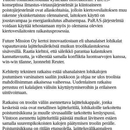
konseptissa ilmastus-virtausjärjestelmät ja kiintoaineen
poistojärjestelmät ovat allaskohtaisia, jolloin kiertovesilaitoksen muu
rakenne yksinkertaistuu olennaisesti, laitoksen käyttö on
joustavampaa ja energiankulutus alhaisempaa. PaRAS-järjestelmiä
voidaan käyttää tehostamaan myös jo olemassa olevien
kiertovesilaitosten raikastusprosessia.
Future Mission Oy kertoi innovaatiostaan eli uhanalaiset lohikalat
vapauttavasta lajittelusäleiköstä muikun troolikalastuksessa
sisävesillä. Raatia kiehtoi, että säleikkö parantaa kalastuksen
kannattavuutta, ja vähentää samalla konfliktia luontoarvojen kanssa,
win-win tilanne, luonnehti Reuter.
Kehitetty tekninen ratkaisu estää uhanalaisten lohikalojen
joutumisen varsinaisen saaliin joukkoon ja ohjaa ne ulos troolista
mahdollisimman aikaisessa vaiheessa. Uudenlainen ratkaisu
perustuu eri kalalajien välisiin käyttäytymiseroihin ja erilaiseen
uintivoimaan.
Ratkaisu on troolin väliin asennettava lajittelukappale, jonka
keskeisiä osia ovat metallinen lajitteluritilä, lohikaloille tarkoitettu
poistumisikkuna ja muulle sivusaaliille tarkoitettu keräyspussi.
Viistoon asennettu lajitteluritilä päästää muikut lävitseen estäen
samalla suurempikokoisten kalojen päätymisen troolin perälle.
Poistumisikkuna on ritilän etupuolella, lajitteluvälikappaleen