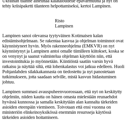
Ukrainan tilanne aiheuttaa kalataloudelle epävarmuutta ja nyt on
tehty kriisipaketti tilanteen helpottamiseksi, kertoi Lampinen.
Risto
Lampinen
Lampinen sanoi olevansa tyytyväinen Kotimaisen kalan
edistämisohjelmaan. Se rakentaa kasvua ja ohjelman toiminnot ovat
käynnistyneet hyvin. Myös rakenneohjelma (EMKVR) on nyt
käynnistynyt ja Lampinen antoi omalle tiimilleen kiitokset, koska se
on venynyt ja saanut valmistelua ohjelman käyttöön niin, että
investointitukia jo myönnetään. Kiintiöistä saatiin varsin hyvä
ratkaisu ja näyttää siltä, että lohenkalastus voi jatkua edelleen. Huoli
Pohjanlahden silakkakannasta on tiedostettu ja nyt panostetaan
tutkimukseen, jotta saadaan selville, mistä kasvun hidastuminen
johtuu.
Lampinen summasi avauspuheenvuorossaan, että nyt on keskitytty
ohjelmiin, niiden kautta on hänen omasta mielestään reunaehdot
hyvässä kunnossa ja samalla keskitytään alan kannalta tärkeiden
asioiden eteenpäin viemiseen. Toivotaan että ensi vuonna on
ministeriön elinkeinoyksikössä enemmän resursseja käytössä
tärkeiden asioiden hoitamiseen.