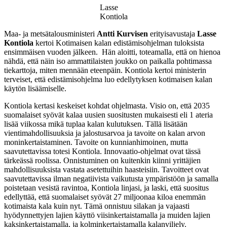
Lasse
Kontiola
Maa- ja metsätalousministeri
Antti Kurvisen
erityisavustaja
Lasse
Kontiola
kertoi Kotimaisen kalan edistämisohjelman tuloksista
ensimmäisen vuoden jälkeen. Hän aloitti, toteamalla, että on hienoa
nähdä, että näin iso ammattilaisten joukko on paikalla pohtimassa
tiekarttoja, miten mennään eteenpäin. Kontiola kertoi ministerin
terveiset, että edistämisohjelma luo edellytyksen kotimaisen kalan
käytön lisäämiselle.
Kontiola kertasi keskeiset kohdat ohjelmasta. Visio on, että 2035
suomalaiset syövät kalaa uusien suositusten mukaisesti eli 1 ateria
lisää viikossa mikä tuplaa kalan kulutuksen. Tällä lisätään
vientimahdollisuuksia ja jalostusarvoa ja tavoite on kalan arvon
moninkertaistaminen. Tavoite on kunnianhimoinen, mutta
saavutettavissa totesi Kontiola. Innovaatio-ohjelmat ovat tässä
tärkeässä roolissa. Onnistuminen on kuitenkin kiinni yrittäjien
mahdollisuuksista vastata asetettuihin haasteisiin. Tavoitteet ovat
saavutettavissa ilman negatiivista vaikutusta ympäristöön ja samalla
poistetaan vesistä ravintoa, Kontiola linjasi, ja laski, että suositus
edellyttää, että suomalaiset syövät 27 miljoonaa kiloa enemmän
kotimaista kala kuin nyt. Tämä onnistuu silakan ja vajaasti
hyödynnettyjen lajien käyttö viisinkertaistamalla ja muiden lajien
kaksinkertaistamalla, ja kolminkertaistamalla kalanviljely.