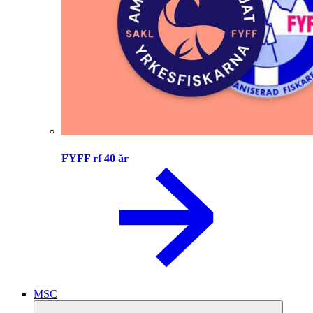
FYFF rf 40 år
MSC