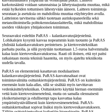
kasvatusaltaiden ympärillä tai verkkojataa pitkin. Laitteen
karkotusääntä voidaan satunnaistaa ja lähetystaajuutta muuttaa, mikä
estää hylkeiden tottumisen lähestyvään ääneen. Laitteen toimintoja
seurataan ja asetuksia on mahdollista muuttaa etäyhteyden avulla.
Laitteiston tarvitsema sähkö tuotetaan aurinkopaneeleilla sekä
metanolitoimisella polttokennolatauslaitteella, mikä mahdollistaa
useiden viikkojen yhtäjaksoisen toiminnan.
Seuraavaksi esiteltiin PaRAS – kalankasvatusjärjestelmä.
Lohikalojen kysyntä kasvaa nopeammin kuin tuotanto ja PaRAS
yhdistää kalankasvatuksen perinteisen- ja kiertovesitekniikan
parhaita puolia, ja sillä pystytään tuottamaan 1,5 euroa halvemmalla
kalaa kuin kiertovesikasvatuksessa. Raati oli iloinen, että nyt paitsi
ratkaistaan monia teknisiä haasteita, on myös ajateltu tekniikoita
uudella tavalla.
PaRAS on elementeistä kasattavan modulaarinen
kalankasvatusjärjestelmä. PaRAS-kasvatusaltaat ovat
toimintavalmiita osittaiskiertojärjestelmiä. PaRAS on kuitenkin
enemmän kuin kala-allas, sillä se sisältää myös tarvittavan
vedenkäsittelytekniikan. Osittaiskierto käyttää hieman enemmän
vettä kuin kiertovesimenetelmä, mutta on samalla olennaisesti
yksikertaisempi ja edullisempi tapa kasvattaa kalaa
ympäristöystävällisesti kuin kiertovesimenetelmä. PaRAS-
osittaiskiertoaltaat sopivat lisäksi myös kiertovesikasvatukseen.
Tällöin osittaiskiertoaltaat kytketään bioreaktoriin. PaRAS-