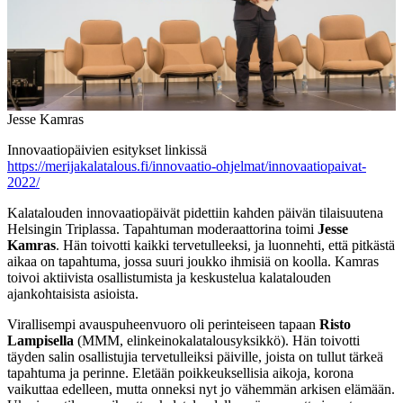
Jesse Kamras
Innovaatiopäivien esitykset linkissä
https://merijakalatalous.fi/innovaatio-ohjelmat/innovaatiopaivat-
2022/
Kalatalouden innovaatiopäivät pidettiin kahden päivän tilaisuutena
Helsingin Triplassa. Tapahtuman moderaattorina toimi
Jesse
Kamras
. Hän toivotti kaikki tervetulleeksi, ja luonnehti, että pitkästä
aikaa on tapahtuma, jossa suuri joukko ihmisiä on koolla. Kamras
toivoi aktiivista osallistumista ja keskustelua kalatalouden
ajankohtaisista asioista.
Virallisempi avauspuheenvuoro oli perinteiseen tapaan
Risto
Lampisella
(MMM, elinkeinokalatalousyksikkö). Hän toivotti
täyden salin osallistujia tervetulleiksi päiville, joista on tullut tärkeä
tapahtuma ja perinne. Eletään poikkeuksellisia aikoja, korona
vaikuttaa edelleen, mutta onneksi nyt jo vähemmän arkisen elämään.