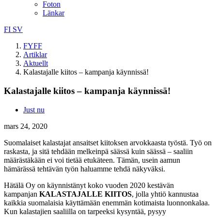
Foton
Länkar
FI
SV
FYFF
Artiklar
Aktuellt
Kalastajalle kiitos – kampanja käynnissä!
Kalastajalle kiitos – kampanja käynnissä!
Just nu
mars 24, 2020
Suomalaiset kalastajat ansaitset kiitoksen arvokkaasta työstä. Työ on
raskasta, ja sitä tehdään melkeinpä säässä kuin säässä – saaliin
määrästäkään ei voi tietää etukäteen. Tämän, usein aamun
hämärässä tehtävän työn haluamme tehdä näkyväksi.
Hätälä Oy on käynnistänyt koko vuoden 2020 kestävän
kampanjan
KALASTAJALLE KIITOS
, jolla yhtiö kannustaa
kaikkia suomalaisia käyttämään enemmän kotimaista luonnonkalaa.
Kun kalastajien saaliilla on tarpeeksi kysyntää, pysyy