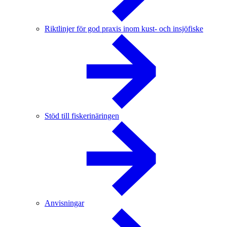
Riktlinjer för god praxis inom kust- och insjöfiske
Stöd till fiskerinäringen
Anvisningar