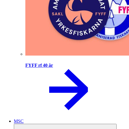
FYFF rf 40 år
MSC