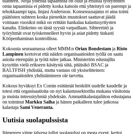
tilanteen. Neljä yhteistä tapaamista on ollut ja erillisiä työryhmien
omia tapaamisia ei pidetty koska katsoin että yhteistyö on parempi ja
tehokkaampi tapa, linjasi Andersson. Konsensusajatus ei aina toimi
päätösten suhteen koska pienetkin muutokset saattavat jäädä
voimaan vuosiksi mikä on erittäin hankalaa kalastusyritysten
kanalta. Elinkeino on tästä syystä varpaillaan. Sihteeristö ja
työryhmät ovat työskennelleet hyvin ja asiat pidetty tiukasti
Kööpenhaminan kontrollissa.
Kokousta seuraamassa olleet MMM:n
Orian Bondestam
ja
Risto
Lampinen
kertoivat että näiden organisaatioiden työllä on saatu
asioita eteenpäin ja työtä tulee jatkaa. Ministeriön edustajilta
kysyttiin vielä erikseen käsitystä siitä, pitäisikö BSAC ja
BALTFISH yhdistää, mutta vastaus oli yksiselitteinen:
organisaatioiden yhdistämiseen ole tarvetta.
Kokous hyväksyi Ex Comin esittämät henkilöt uudelle kaudelle ja
totesi että organisaatioita on nyt kalastussektorilta mukana viisitoista
ja muista intressiryhmiä yhdeksän. Ammattikalastajaliiton edustajana
on toiminut
Markku Saiha
ja hänen paikalleen tulee jatkossa
kalastaja
Sami Veneranta.
Uutisia suolapulssista
Itämereen viime talvena tullut suolapulssi on mega event, kertoi