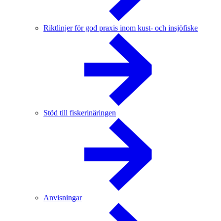
Riktlinjer för god praxis inom kust- och insjöfiske
Stöd till fiskerinäringen
Anvisningar