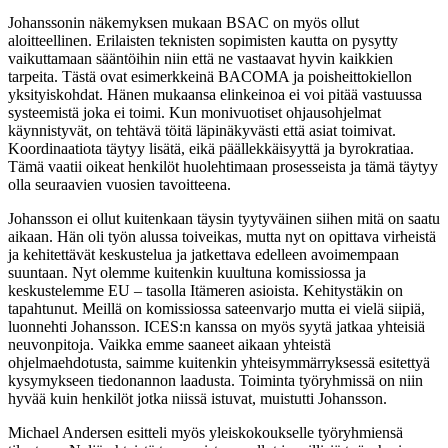
Johanssonin näkemyksen mukaan BSAC on myös ollut
aloitteellinen. Erilaisten teknisten sopimisten kautta on pysytty
vaikuttamaan sääntöihin niin että ne vastaavat hyvin kaikkien
tarpeita. Tästä ovat esimerkkeinä BACOMA ja poisheittokiellon
yksityiskohdat. Hänen mukaansa elinkeinoa ei voi pitää vastuussa
systeemistä joka ei toimi. Kun monivuotiset ohjausohjelmat
käynnistyvät, on tehtävä töitä läpinäkyvästi että asiat toimivat.
Koordinaatiota täytyy lisätä, eikä päällekkäisyyttä ja byrokratiaa.
Tämä vaatii oikeat henkilöt huolehtimaan prosesseista ja tämä täytyy
olla seuraavien vuosien tavoitteena.
Johansson ei ollut kuitenkaan täysin tyytyväinen siihen mitä on saatu
aikaan. Hän oli työn alussa toiveikas, mutta nyt on opittava virheistä
ja kehitettävät keskustelua ja jatkettava edelleen avoimempaan
suuntaan. Nyt olemme kuitenkin kuultuna komissiossa ja
keskustelemme EU – tasolla Itämeren asioista. Kehitystäkin on
tapahtunut. Meillä on komissiossa sateenvarjo mutta ei vielä siipiä,
luonnehti Johansson. ICES:n kanssa on myös syytä jatkaa yhteisiä
neuvonpitoja. Vaikka emme saaneet aikaan yhteistä
ohjelmaehdotusta, saimme kuitenkin yhteisymmärryksessä esitettyä
kysymykseen tiedonannon laadusta. Toiminta työryhmissä on niin
hyvää kuin henkilöt jotka niissä istuvat, muistutti Johansson.
Michael Andersen esitteli myös yleiskokoukselle työryhmiensä