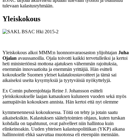
BSAC tarjoaa aktiivisesti apuaan tulevaan työhön ja osallistuu
tulevaan kalastusryhmään.
Yleiskokous
Yleiskokous alkoi MMM:n luonnonvaraosaston ylijohtajan
Juha
Ojalan
avaussanoilla. Ojala toivotti kaikki tervetulleiksi ja kertoi
heti ministeriönsä mottona ajatuksen vähemmän rajoituksia,
enemmän innovaatioita ja enemmän yrittäjiä. Hän esitteli
kokoukselle Suomen yleiset kalataloustavoitteet ja tämä sai
aikaiseksi useita kysymyksiä ja tyytyväisiä nyökyttelyjä.
Ex Comin puheenjohtaja Reine J. Johansson esitteli
yleiskokoukselle laajan katsauksen kuluneen vuoden sekä myös
aamupäivän kokouksen annista. Hän kertoi että nyt olemme
kymmenennessä kokouksessa. Töitä on tehty ja jotain saatu
aikaiseksikin. Kalastuksen säätelytoimien ohjaus, kuten turskan
kohdalla on tapahtunut, ovat palvelleet niin hallintoa kuin
elinkeinoakin. Uuden yhteisen kalastuspolitiikan (YKP) aikana
hallinnointi ehkä saavuttaa muotonsa eli eteenpäin mennään.