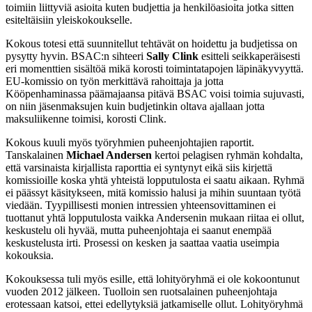
toimiin liittyviä asioita kuten budjettia ja henkilöasioita jotka sitten
esiteltäisiin yleiskokoukselle.
Kokous totesi että suunnitellut tehtävät on hoidettu ja budjetissa on
pysytty hyvin. BSAC:n sihteeri
Sally Clink
esitteli seikkaperäisesti
eri momenttien sisältöä mikä korosti toimintatapojen läpinäkyvyyttä.
EU-komissio on työn merkittävä rahoittaja ja jotta
Kööpenhaminassa päämajaansa pitävä BSAC voisi toimia sujuvasti,
on niin jäsenmaksujen kuin budjetinkin oltava ajallaan jotta
maksuliikenne toimisi, korosti Clink.
Kokous kuuli myös työryhmien puheenjohtajien raportit.
Tanskalainen
Michael Andersen
kertoi pelagisen ryhmän kohdalta,
että varsinaista kirjallista raporttia ei syntynyt eikä siis kirjettä
komissioille koska yhtä yhteistä lopputulosta ei saatu aikaan. Ryhmä
ei päässyt käsitykseen, mitä komissio halusi ja mihin suuntaan työtä
viedään. Tyypillisesti monien intressien yhteensovittaminen ei
tuottanut yhtä lopputulosta vaikka Andersenin mukaan riitaa ei ollut,
keskustelu oli hyvää, mutta puheenjohtaja ei saanut enempää
keskustelusta irti. Prosessi on kesken ja saattaa vaatia useimpia
kokouksia.
Kokouksessa tuli myös esille, että lohityöryhmä ei ole kokoontunut
vuoden 2012 jälkeen. Tuolloin sen ruotsalainen puheenjohtaja
erotessaan katsoi, ettei edellytyksiä jatkamiselle ollut. Lohityöryhmä