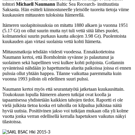
tohtori
Michaell Naumann
Baltic Sea Recearch- instituutista
Saksasta. Hän esitteli kiinnostuneelle yleisölle tuoreita tietoja viime
kuukausien mittausten tuloksista Itämerellä.
Itämeren suolapitoisuuksia on mitattu 1880 alkaen ja vuonna 1951
(5.17 Gt) on ollut suurin mutta nyt tuli vettä siitä lähes puolet,
kolmanneksi suurin purkaus kautta aikojen 3.98 Gt). Puolentoista
kuukauden ajan virtasi suolaista vettä kohti Itämerta.
Mittausmatkoja tehdään viidesti vuodessa. Ennakkotietoina
Naumann kertoi, että Bornholmin syvänne jo palautunut ja
suolainen sekä hapellinen vesi kulkee kohti pohjoista. Gotlannin
syvänteissä nähdään jo hapettuneita alueita paikoissa joissa ei ennen
pulssia ollut yhtään happea. Tilanne vaikuttaa paremmalta kuin
vuonna 1993 jolloin oli edellinen suuri pulssi.
Naumann kertoi myös että seurantatyötä jatketaan kuukausittain.
Toukokuun lopulla Itämeren alueen tutkijat ovat koolla ja
tapaamisessa yhdistetään kaikkien tahojen tiedot. Raportti ei ole
vielä julkista tietoa koska eri tahoilla on kilpailua julkistaa näitä
hyviä uutisia. Positiivinen jakso voi tutkijan mukaan olla yli kolme
vuotta jonka verran edellisellä kerralla hapetuksen vaikutus näkyi
tilastoissa.