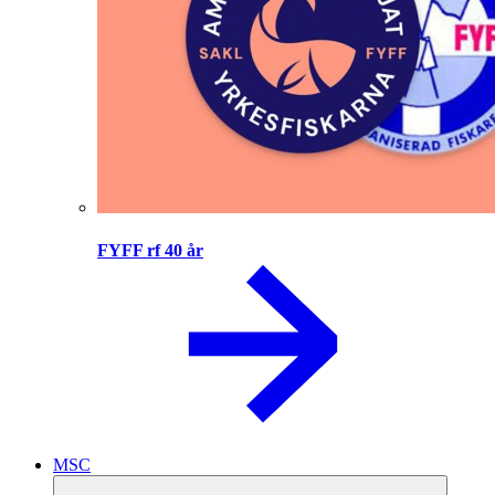
FYFF rf 40 år
MSC