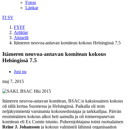
Foton
Länkar
FI
SV
FYFF
Artiklar
Aktuellt
Itämeren neuvoa-antavan komitean kokous Helsingissä 7.5
Itämeren neuvoa-antavan komitean kokous
Helsingissä 7.5
Just nu
maj 7, 2015
Itämeren neuvoa-antavan komitean, BSAC:n kaksiosainen kokous
oli tällä kertaa Suomessa ja Helsingissä. Paikalla oli noin
neljäkymmentä varsinaista kokousedustajaa ja tarkkailijaa. Päivän
ensimmäinen kokous alkoi heti aamulla ja oli toimeenpanevan
komitean eli Ex Comin istunto. Puheenjohtajana toimi ruotsalainen
Reine J. Johansson
ja kokous valmisteli lähinnä organisaation