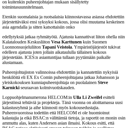
on kuitenkin puheenjohtajan mukaan sisällytetty
toimintasuunnitelmaan.
Etenkin suomalaisia ja ruotsalaisia kiinnostavassa asiassa ehdotettiin
järjestettäväksi ensi syksyksi kokous, jossa olisi muutama keskeinen
asia agendalla ja sitten katsottaisiin onko
edellytyksiä jatkaa ryhmätyötä. Ajatusta kannattivat liiton ohella niin
Kalatalouden Keskusliiton
Vesa Karttunen
kuin Suomen
Luonnonsuojeluliiton
Tapani Veistola
. Ympäristöjärjestöt tukivat
edelleen ajatusta joten jollain aikataululla tällainen kokous
järjestetään. ICES:n asiantuntijaa tullaan pyytämään paikalle
alustamaan.
Puheenjohtajiston valinnoissa ehdotettiin ja kannatettiin nykyisiä
henkilöitä eli EX Ex Comin puheenjohtajana jatkaa Johansson ja
yleiskokouksen kunniapuheenjohtaja on puolalainen
Steve
Karnicki
seuraavan kolmivuotiskauden.
Loppuohjelmanumerona HELCOM:in
Ulla Li Zweifel
esitteli
järjestönsä tehtäviä ja projekteja. Tänä vuonna on aloittamassa uusi
kalastusryhmä ja aihe kiinnosti myös kokousedustajia.
Puheenvuoroissa todettiin että HELCOM ei ole huomioinut
kalastajia ja eikä BSAC:n välittämiä tietoja, ja raportit on monin osin
ammuttu alas, kuten Andersen asian ilmaisi. Kokous esitti, että