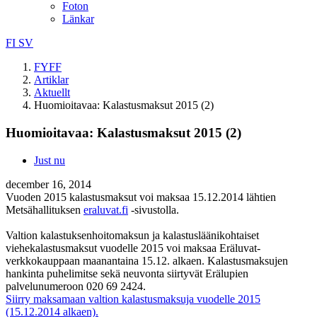
Foton
Länkar
FI
SV
FYFF
Artiklar
Aktuellt
Huomioitavaa: Kalastusmaksut 2015 (2)
Huomioitavaa: Kalastusmaksut 2015 (2)
Just nu
december 16, 2014
Vuoden 2015 kalastusmaksut voi maksaa 15.12.2014 lähtien
Metsähallituksen
eraluvat.fi
-sivustolla.
Valtion kalastuksenhoitomaksun ja kalastusläänikohtaiset
viehekalastusmaksut vuodelle 2015 voi maksaa Eräluvat-
verkkokauppaan maanantaina 15.12. alkaen. Kalastusmaksujen
hankinta puhelimitse sekä neuvonta siirtyvät Erälupien
palvelunumeroon 020 69 2424.
Siirry maksamaan valtion kalastusmaksuja vuodelle 2015
(15.12.2014 alkaen).