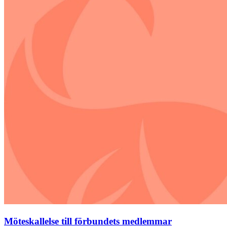
Möteskallelse till förbundets medlemmar