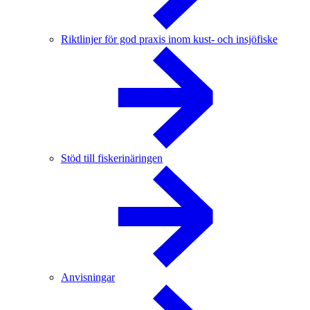
Riktlinjer för god praxis inom kust- och insjöfiske
Stöd till fiskerinäringen
Anvisningar