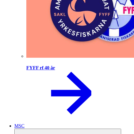
FYFF rf 40 år
MSC