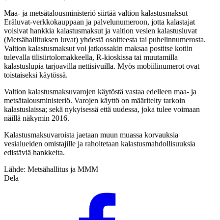
Maa- ja metsätalousministeriö siirtää valtion kalastusmaksut
Eräluvat-verkkokauppaan ja palvelunumeroon, jotta kalastajat
voisivat hankkia kalastusmaksut ja valtion vesien kalastusluvat
(Metsähallituksen luvat) yhdestä osoitteesta tai puhelinnumerosta.
Valtion kalastusmaksut voi jatkossakin maksaa postitse kotiin
tulevalla tilisiirtolomakkeella, R-kioskissa tai muutamilla
kalastuslupia tarjoavilla nettisivuilla. Myös mobiilinumerot ovat
toistaiseksi käytössä.
Valtion kalastusmaksuvarojen käytöstä vastaa edelleen maa- ja
metsätalousministeriö. Varojen käyttö on määritelty tarkoin
kalastuslaissa; sekä nykyisessä että uudessa, joka tulee voimaan
näillä näkymin 2016.
Kalastusmaksuvaroista jaetaan muun muassa korvauksia
vesialueiden omistajille ja rahoitetaan kalastusmahdollisuuksia
edistäviä hankkeita.
Lähde: Metsähallitus ja MMM
Dela